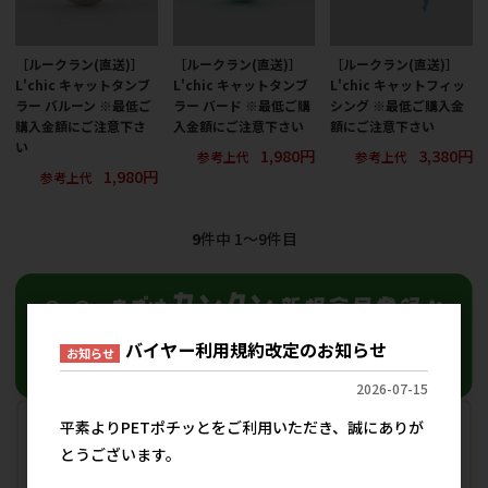
［ルークラン(直送)］
［ルークラン(直送)］
［ルークラン(直送)］
L'chic キャットタンブ
L'chic キャットタンブ
L'chic キャットフィッ
ラー バルーン ※最低ご
ラー バード ※最低ご購
シング ※最低ご購入金
購入金額にご注意下さ
入金額にご注意下さい
額にご注意下さい
い
1,980円
3,380円
参考上代
参考上代
1,980円
参考上代
9
件中 1〜9件目
バイヤー利用規約改定のお知らせ
お知らせ
2026-07-15
平素よりPETポチッとをご利用いただき、誠にありが
とうございます。