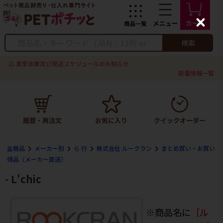
C
l
o
検索
s
e
夏季休業及び発送スケジュールのお知らせ
新着情報一覧
全商品
メーカー別
ら 行
株式会社 ルークラン
まとめ買い・お買い
得品（メーカー直送）
L'chic
※商品名に
［ル