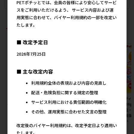
PETポチッとでは、会員の皆様により安心してサービ
スをご利用いただけるよう、 サービス内容および運
用実態に合わせて、バイヤー利用規約の一部を改定い
たします。
おすすめ商品
■ 改定予定日
2026年7月25日
■ 主な改定内容
利用規約全体の表現および内容の見直し
配送・危険負担に関する規定の整理
［ライオン］LION ニオイをと
［ペティオ］猫小町ソフトハー
［ペティオ
サービス利用における責任範囲の明確化
る紙の猫砂 10L
ネスリード まり S レッド
り。 36
注単位・
その他、運用実態に合わせた文言の整理
1,379円
2,125円
参考上代
参考上代
計：税抜
下さい
改定後のバイヤー利用規約は、改定予定日より適用い
たします。