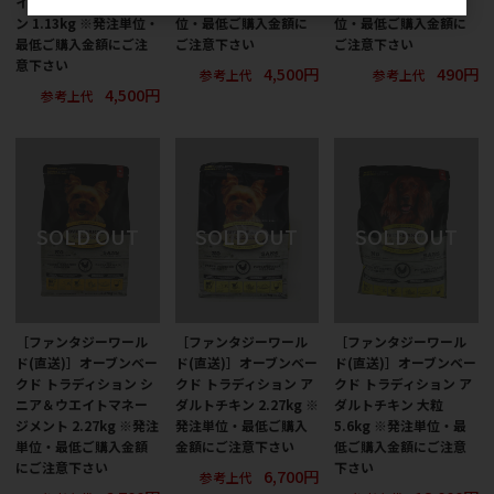
イエット用 シニア チキ
チキン 1.13㎏ ※発注単
チキン 100g ※発注単
ン 1.13kg ※発注単位・
位・最低ご購入金額に
位・最低ご購入金額に
最低ご購入金額にご注
ご注意下さい
ご注意下さい
意下さい
4,500円
490円
参考上代
参考上代
4,500円
参考上代
［ファンタジーワール
［ファンタジーワール
［ファンタジーワール
ド(直送)］オーブンベー
ド(直送)］オーブンベー
ド(直送)］オーブンベー
クド トラディション シ
クド トラディション ア
クド トラディション ア
ニア＆ウエイトマネー
ダルトチキン 2.27kg ※
ダルトチキン 大粒
ジメント 2.27kg ※発注
発注単位・最低ご購入
5.6kg ※発注単位・最
単位・最低ご購入金額
金額にご注意下さい
低ご購入金額にご注意
にご注意下さい
下さい
6,700円
参考上代