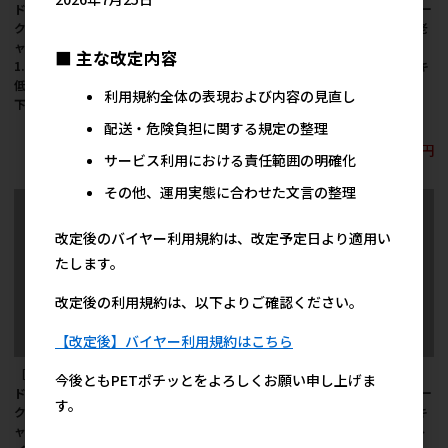
ド(直送)］オーブンベー
ド(直送)］オーブンベー
ド(直送)］オーブンベー
クド トラディション キ
クド トラディション キ
クド トラディション 老
ャットフード キトン
ャットフード キトン
猫＆ダイエット用キャ
■ 主な改定内容
1.13㎏ ※発注単位・最
100g ※発注単位・最低
ットフード シニア チキ
低ご購入金額にご注意
ご購入金額にご注意下
ン 100g ※発注単位・
利用規約全体の表現および内容の見直し
下さい
さい
最低ご購入金額にご注
意下さい
配送・危険負担に関する規定の整理
4,500円
490円
参考上代
参考上代
490円
参考上代
サービス利用における責任範囲の明確化
その他、運用実態に合わせた文言の整理
改定後のバイヤー利用規約は、改定予定日より適用い
たします。
改定後の利用規約は、以下よりご確認ください。
【改定後】バイヤー利用規約はこちら
［ファンタジーワール
［ファンタジーワール
［ファンタジーワール
今後ともPETポチッとをよろしくお願い申し上げま
ド(直送)］オーブンベー
ド(直送)］オーブンベー
ド(直送)］オーブンベー
す。
クド トラディション キ
クド トラディション キ
クド トラディション キ
ャットフード 老猫＆ダ
ャットフード アダルト
ャットフード アダルト