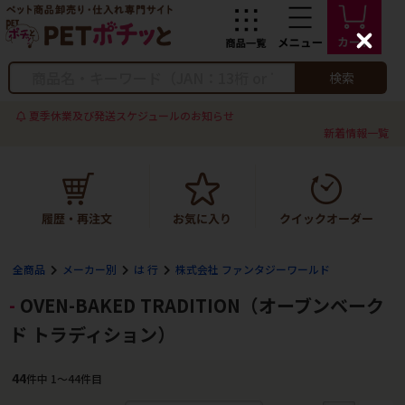
C
l
o
検索
s
e
夏季休業及び発送スケジュールのお知らせ
新着情報一覧
全商品
メーカー別
は 行
株式会社 ファンタジーワールド
OVEN-BAKED TRADITION（オーブンベーク
ド トラディション）
44
件中 1〜44件目