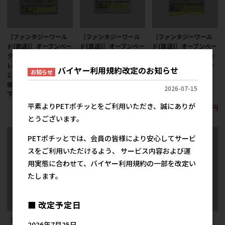
［ファンタジーワール
［ファンタジーワール
［ファンタジーワール
ド(直送)］オーブンベー
ド(直送)］オーブンベー
ド(直送)］オーブンベー
クド トラディション グ
クド トラディション キ
クド トラディション キ
レインフリー チキン
ャットフード グレイン
ャットフード グレイン
バイヤー利用規約改定のお知らせ
お知らせ
2.27kg ※発注単位・最
フリー チキン 1.13kg
フリー チキン 100g ※
低ご購入金額にご注意
※発注単位・最低ご購
発注単位・最低ご購入
2026-07-15
下さい
入金額にご注意下さい
金額にご注意下さい
平素よりPETポチッとをご利用いただき、誠にありが
7,800円
6,400円
600円
参考上代
参考上代
参考上代
とうございます。
PETポチッとでは、会員の皆様により安心してサービ
スをご利用いただけるよう、 サービス内容および運
用実態に合わせて、バイヤー利用規約の一部を改定い
たします。
■ 改定予定日
［ファンタジーワール
［ファンタジーワール
［ファンタジーワール
2026年7月25日