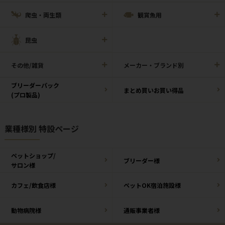
爬虫・両生類
観賞魚用
昆虫
その他/雑貨
メーカー・ブランド別
ブリーダーパック
まとめ買いお買い得品
(プロ製品)
業種様別 特設ページ
ペットショップ/
ブリーダー様
サロン様
カフェ/飲食店様
ペットOK宿泊施設様
動物病院様
通販事業者様