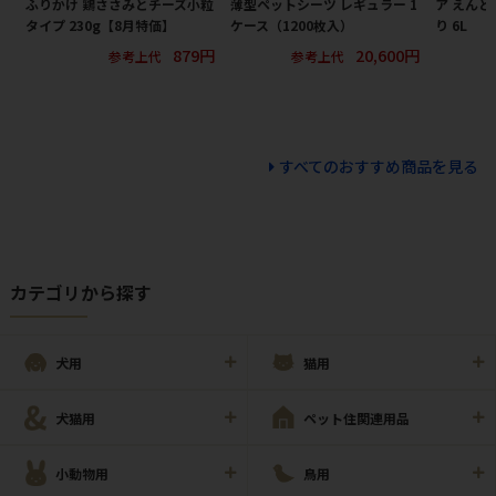
ふりかけ 鶏ささみとチーズ小粒
薄型ペットシーツ レギュラー 1
ア えんど
タイプ 230g【8月特価】
ケース（1200枚入）
り 6L
879円
20,600円
参考上代
参考上代
すべてのおすすめ商品を見る
カテゴリから探す
犬用
猫用
犬猫用
ペット住関連用品
小動物用
鳥用