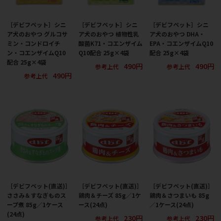
［デビフペット］シニ
［デビフペット］シニ
［デビフペット］シニ
ア犬のおやつ グルコサ
ア犬のおやつ 植物性乳
ア犬のおやつ DHA・
ミン・コンドロイチ
酸菌K71・コエンザイム
EPA・コエンザイムQ10
ン・コエンザイムQ10
Q10配合 25g×4袋
配合 25g×4袋
配合 25g×4袋
490円
490円
参考上代
参考上代
490円
参考上代
［デビフペット(直送)］
［デビフペット(直送)］
［デビフペット(直送)］
ささみ＆すなぎものス
鶏肉＆チーズ 85g／1ケ
鶏肉＆さつまいも 85g
ープ煮 85g／1ケース
ース(24点)
／1ケース(24点)
(24点)
230円
230円
参考上代
参考上代