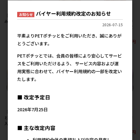
バイヤー利用規約改定のお知らせ
お知らせ
［デビフペット］ささ
［デビフペット］プリ
［デビフペット］プリ
みミンチ 65g
モデビィ グレインフリ
モデビィ グレインフリ
2026-07-15
ーチップス ササミ 30g
ーチップス ササミ＆ビ
189円
参考上代
ーフ 30g
224円
平素よりPETポチッとをご利用いただき、誠にありが
参考上代
224円
参考上代
とうございます。
PETポチッとでは、会員の皆様により安心してサービ
スをご利用いただけるよう、 サービス内容および運
用実態に合わせて、バイヤー利用規約の一部を改定い
たします。
■ 改定予定日
2026年7月25日
［デビフペット］とろ
［デビフペット］とろ
［デビフペット］とろ
とろまぐろ まぐろ 六穀
とろまぐろ まぐろとポ
とろまぐろ まぐろとさ
入り 60g
テト 60g
つまいも 60g
■ 主な改定内容
209円
209円
209円
参考上代
参考上代
参考上代
利用規約全体の表現および内容の見直し