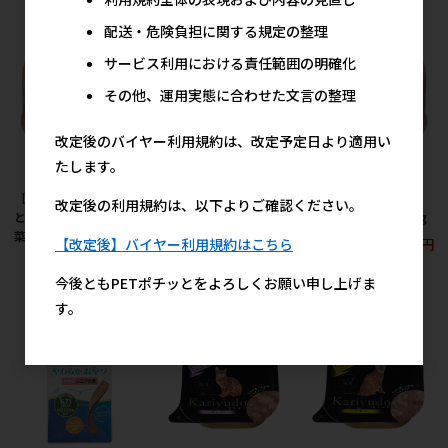
配送・危険負担に関する規定の整理
サービス利用における責任範囲の明確化
その他、運用実態に合わせた文言の整理
改定後のバイヤー利用規約は、改定予定日より適用い
たします。
［デビフペット］とろ
［デビフペット］とろ
［デビフペット］とろ
改定後の利用規約は、以下よりご確認ください。
とろまぐろ まぐろと根
とろまぐろ まぐろと緑
とろまぐろ まぐろ 60g
菜 60g
黄色野菜 60g
209円
【改定後】バイヤー利用規約はこちら
参考上代
209円
209円
参考上代
参考上代
今後ともPETポチッとをよろしくお願い申し上げま
す。