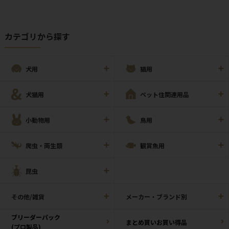
カテゴリから探す
犬用
猫用
犬猫用
ペット住関連用品
小動物用
鳥用
爬虫・両生類
観賞魚用
昆虫
その他/雑貨
メーカー・ブランド別
ブリーダーパック
まとめ買いお買い得品
(プロ製品)