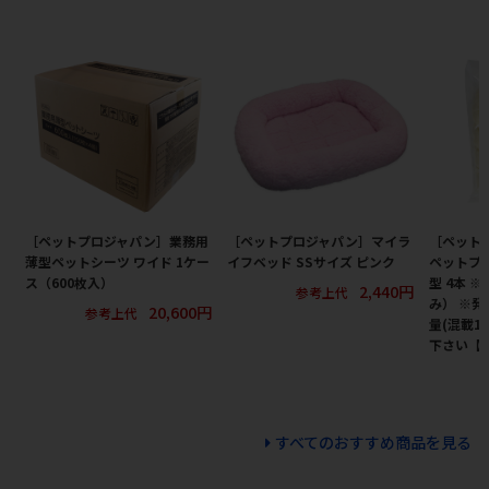
［ペットプロジャパン］業務用
［ペットプロジャパン］マイラ
［ペット
薄型ペットシーツ ワイド 1ケー
イフベッド SSサイズ ピンク
ペットプロ
ス（600枚入）
型 4本 
2,440円
参考上代
み） ※
20,600円
参考上代
量(混載1
下さい【
すべてのおすすめ商品を見る