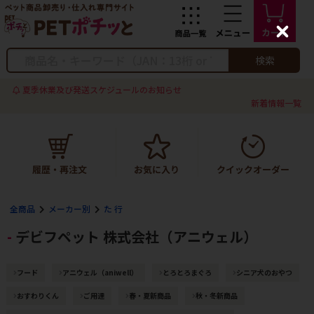
C
l
o
検索
s
e
夏季休業及び発送スケジュールのお知らせ
新着情報一覧
全商品
メーカー別
た 行
デビフペット 株式会社（アニウェル）
フード
アニウェル（aniwell）
とろとろまぐろ
シニア犬のおやつ
おすわりくん
ご用達
春・夏新商品
秋・冬新商品