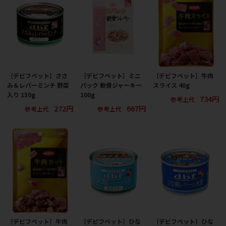
［デビフペット］ささ
［デビフペット］ミニ
［デビフペット］牛肉
み＆レバーミンチ 野菜
パック 軟骨ジャーキー
スライス 40g
入り 150g
100g
734円
参考上代
272円
667円
参考上代
参考上代
［デビフペット］牛肉
［デビフペット］ひな
［デビフペット］ひな