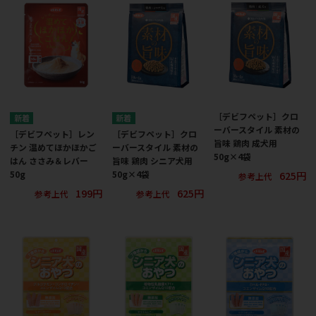
［デビフペット］クロ
ーバースタイル 素材の
［デビフペット］レン
［デビフペット］クロ
旨味 鶏肉 成犬用
チン 温めてほかほかご
ーバースタイル 素材の
50g×4袋
はん ささみ＆レバー
旨味 鶏肉 シニア犬用
625円
50g
50g×4袋
参考上代
199円
625円
参考上代
参考上代