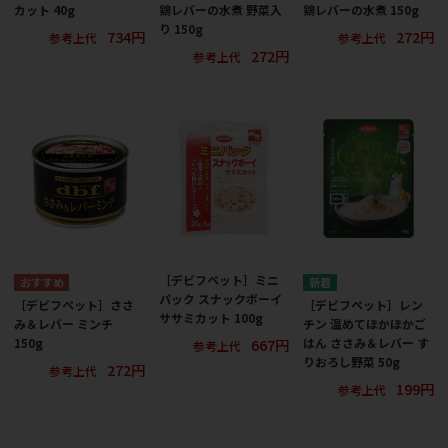
カット 40g
鶏レバーの水煮 野菜入
鶏レバーの水煮 150g
り 150g
734円
272円
参考上代
参考上代
272円
参考上代
［デビフペット］ミニ
パック スナックボーイ
［デビフペット］ささ
［デビフペット］レン
ササミカット 100g
み＆レバー ミンチ
チン 温めてほかほかご
667円
150g
はん ささみ＆レバー す
参考上代
りおろし野菜 50g
272円
参考上代
199円
参考上代