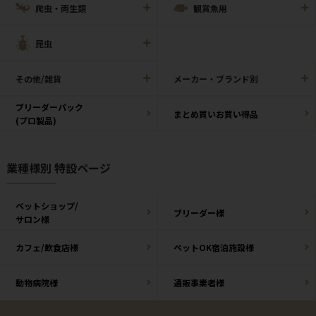
爬虫・両生類
観賞魚用
昆虫
その他/雑貨
メーカー・ブランド別
ブリーダーパック
まとめ買いお買い得品
(プロ製品)
業種様別 特設ページ
ペットショップ/
ブリーダー様
サロン様
カフェ/飲食店様
ペットOK宿泊施設様
動物病院様
通販事業者様