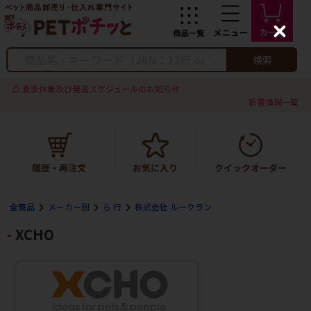
C
l
o
検索
s
e
夏季休業及び発送スケジュールのお知らせ
新着情報一覧
全商品
メーカー別
ら 行
株式会社 ルークラン
XCHO