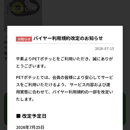
［ルークラン(直送)］
バイヤー利用規約改定のお知らせ
お知らせ
XCHO タイジ S テープ
ケイコウグリーン ※最
2026-07-15
低ご購入金額にご注意
平素よりPETポチッとをご利用いただき、誠にありが
下さい
とうございます。
3,800円
参考上代
PETポチッとでは、会員の皆様により安心してサービ
16
件中 1〜16件目
スをご利用いただけるよう、 サービス内容および運
用実態に合わせて、バイヤー利用規約の一部を改定い
たします。
■ 改定予定日
2026年7月25日