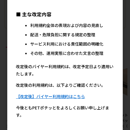
■ 主な改定内容
利用規約全体の表現および内容の見直し
配送・危険負担に関する規定の整理
サービス利用における責任範囲の明確化
おすすめ商品
その他、運用実態に合わせた文言の整理
改定後のバイヤー利用規約は、改定予定日より適用い
たします。
改定後の利用規約は、以下よりご確認ください。
【改定後】バイヤー利用規約はこちら
今後ともPETポチッとをよろしくお願い申し上げま
す。
［ペットプロジャパン(直送)］
［デビフペット］ささみ＆レバ
［ペット
ペットプロ BIGガム スティック
ー ミンチ 150g
薄型ペット
型 4本 ※メーカー直送（本州の
ケース（1
272円
参考上代