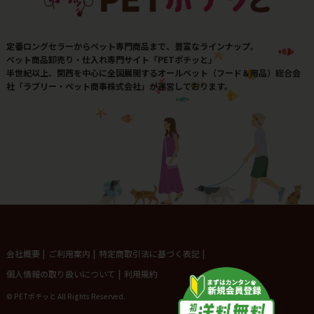
定番ロングセラーからペット専門商品まで、豊富なラインナップ。
ペット商品卸売り・仕入れ専門サイト「PETポチッと」
半世紀以上、関西を中心に全国展開するオールペット（フード＆用品）総合会
社「ラブリー・ペット商事株式会社」が運営しております。
会社概要
|
ご利用案内
|
特定商取引法に基づく表記
|
個人情報の取り扱いについて
|
利用規約
© PETポチッと All Rights Reserved.