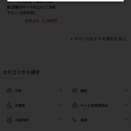
み） ※発注単位・最低発注数
量(混載10ケース以上)にご注意
下さい【8月特価】
2,200円
参考上代
すべてのおすすめ商品を見る
カテゴリから探す
犬用
猫用
犬猫用
ペット住関連用品
小動物用
鳥用