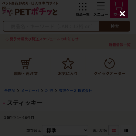
C
l
o
検索
s
e
夏季休業及び発送スケジュールのお知らせ
新着情報一覧
全商品
メーカー別
た 行
東洋ケース 株式会社
スティッキー
16
件中 1〜16件目
並び替え
表示切替