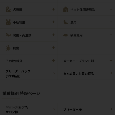
犬猫用
ペット住関連用品
小動物用
鳥用
爬虫・両生類
観賞魚用
昆虫
その他/雑貨
メーカー・ブランド別
ブリーダーパック
まとめ買いお買い得品
(プロ製品)
業種様別 特設ページ
ペットショップ/
ブリーダー様
サロン様