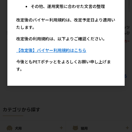
その他、運用実態に合わせた文言の整理
改定後のバイヤー利用規約は、改定予定日より適用い
たします。
［ペットプロジャパン］業務用
［ペティオ］犬雅 唐草ベストハ
［ペッツ
薄型ペットシーツ ワイド 1ケー
ーネス M レッド
びょんび
改定後の利用規約は、以下よりご確認ください。
ス（600枚入）
2,325円
参考上代
メーカー
20,600円
参考上代
【改定後】バイヤー利用規約はこちら
今後ともPETポチッとをよろしくお願い申し上げま
す。
すべてのおすすめ商品を見る
カテゴリから探す
犬用
猫用