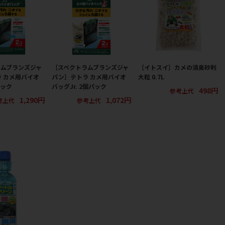
ラムブランズジャ
［スペクトラムブランズジャ
［イトスイ］カメの消臭砂利
 カメ用バイオ
パン］テトラ カメ用バイオ
大粒 0.7L
パック
バッグJr. 2個パック
498円
参考上代
1,290円
1,072円
考上代
参考上代