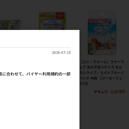
2026-07-15
ジャパン(直
［ジェックス(直送：小動
［ユニ・チャーム］マナーウ
いウェットテイ
物・観賞魚)］メダカ元気 プ
ェア 男の子用 Sサイズ モカ
×3P（240枚
ロバイオフードクリア 130g
ストライプ・ライトブルージ
実態に合わせて、バイヤー利用規約の一部
カー直送（本州
※メーカー直送となります。
ーンズ 46枚 【メーカーフェ
注単位・最低発
※発注単位・最低ご購入金額
ア10】
10ケース以上)に
にご注意下さい
2,819円
参考上代
 【値上げ前セ
590円
参考上代
600円
参考上代