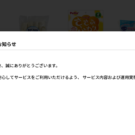
お知らせ
カシ
［ペットプロジャパン(直
［ペティオ］ささみふわり。
［ペットプロ
き、誠にありがとうございます。
送)］ペットプロ BIGガム ス
36g
送)］やさし
ティック型 4本 ※メーカー直
ッシュ80枚入
安心してサービスをご利用いただけるよう、 サービス内容および運用
367円
価格
参考上代
送（本州のみ） ※発注単
入） ※メー
0円
位・最低発注数量(混載10ケ
のみ） ※発
ース以上)にご注意下さい【8
注数量(混載
月特価】
ご注意下さい
ール】
2,200円
参考上代