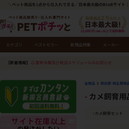
＼ペット用品を1点から仕入れできる／日本最大級のBtoBサイト｜
カテゴリ
ベストセラー
新商品特集
メーカー
【新着情報】
夏季休業及び発送スケジュールのお知らせ
全商品
爬虫類･両生類用
カメ飼育用
カメ飼育セット