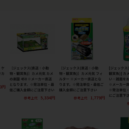
・ケ
［ジェックス(直送：小動
［ジェックス(直送：小動
[ジェックス
きカ
物・観賞魚)］カメ元気 カメ
物・観賞魚)］カメ元気 フィ
観賞魚)] カ
の楽園 450 ※メーカー直送
ルター ※メーカー直送とな
い・雑菌をおさ
となります。※発注単位・最
ります。※発注単位・最低ご
※メーカー
0円
低ご購入金額にご注意下さい
購入金額にご注意下さい
※発注単位
にご注意下
5,334円
1,779円
参考上代
参考上代