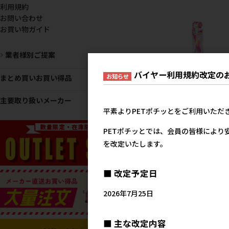
利用規約
お問い合わせ
お買い物ガイド
業者様別ご提案
バイヤー利用規約改定の
お知らせ
まとめ買いお買い得品
主要取り扱いメーカー
［ペッツルート］カシャ
平素よりPETポチッとをご利用いただ
ャぶんぶん トンボ
PETポチッとでは、会員の皆様により
メーカー希望小売
38
を改定いたします。
■ 改定予定日
2026年7月25日
■ 主な改定内容