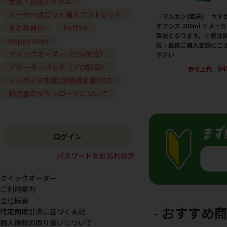
金魚・昆虫アイテム
メーカー別ロット購入アウトレット
［マルカン(直送)］ ヤド
オアシス 200ml ※メー
まとめ買い
PetPro
直送となります。※発注
Happy Days
位・最低ご購入金額にご
クイックオーダー（CSV発注）
下さい
ブリーダーパック（プロ製品）
94
参考上代
インボイス制度(適格請求書)対応
納品書のダウンロードについて
ログイン
パスワードをお忘れの方
クイックオーダー
ご利用案内
会社概要
おすすめ
特定商取引法に基づく表記
個人情報の取り扱いについて