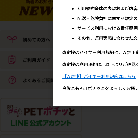
利用規約全体の表現および内容
配送・危険負担に関する規定の
サービス利用における責任範囲
その他、運用実態に合わせた文
［ペッツルート］カシャ
改定後のバイヤー利用規約は、改定予
ャびょんびょん
メーカー希望小売
改定後の利用規約は、以下よりご確認
65
【改定後】バイヤー利用規約はこちら
今後ともPETポチッとをよろしくお願