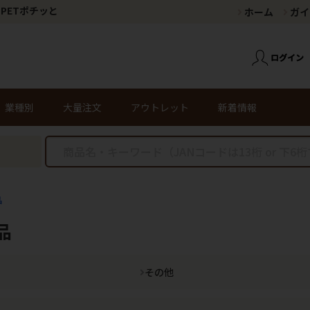
PETポチッと
ホーム
ガイ
業種別
大量注文
アウトレット
新着情報
品
品
その他