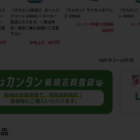
カリ
［マルカン(直送)］ タートル
［マルカン］ヤドカリオアシ
［マルカン
カー
クリーン 200ml ※メーカー
ス 200ml
ン 200ml
単
直送となります。※発注単
メーカー希望小売価格
メー
注意
位・最低ご購入金額にご注意
945円
下さい
5円
467円
参考上代
16
件中 1〜16件目
商品