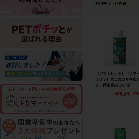
16
件中 1〜16件目
【アウトレット】［ソネ
ミファ］水ピカカルキ抜
メ・両生類用 150ml
72
参考上代