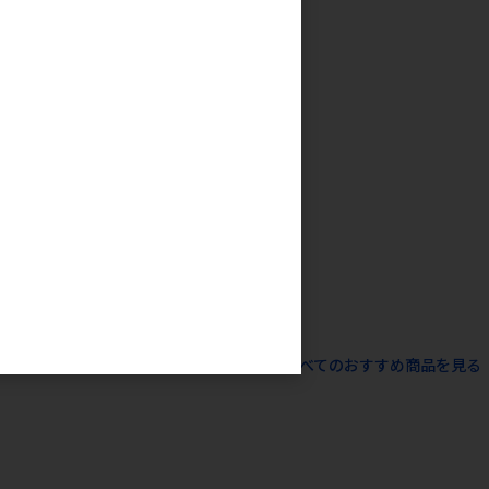
ジャパン(直
ぽ用エチケット
枚入 ※メーカー
み） ※発注単
数量(混載10ケ
ご注意下さい 【8
1,800円
考上代
すべてのおすすめ商品を見る