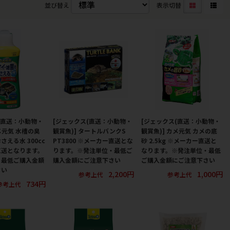
並び替え
表示切替
(直送：小動物・
[ジェックス(直送：小動物・
[ジェックス(直送：小動物・
メ元気 水槽の臭
観賞魚)] タートルバンクS
観賞魚)] カメ元気 カメの底
える水 300cc
PT3800 ※メーカー直送とな
砂 2.5kg ※メーカー直送と
直送となります。
ります。※発注単位・最低ご
なります。※発注単位・最低
・最低ご購入金額
購入金額にご注意下さい
ご購入金額にご注意下さい
さい
2,200円
1,000円
参考上代
参考上代
734円
参考上代