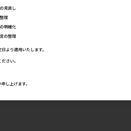
の見直し
整理
の明確化
言の整理
カシ
［ペットプロジャパン］おさ
［三晃商会］リスハムフード
［ペットプロ
定日より適用いたします。
んぽ用エチケットパック 110
ベッド
送)］おさん
枚入 【8月特価】
パック 110
1,350円
価格
参考上代
直送（本州の
ください。
0円
1,800円
参考上代
位・最低発注
ース以上)に
月特価】
い申し上げます。
参