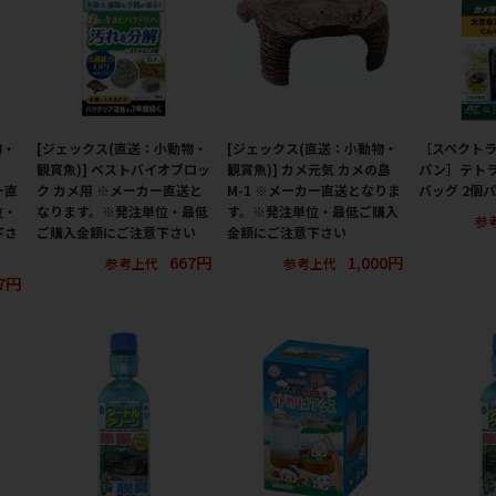
物・
[ジェックス(直送：小動物・
[ジェックス(直送：小動物・
［スペクト
観賞魚)] ベストバイオブロッ
観賞魚)] カメ元気 カメの島
パン］テトラ
ー直
ク カメ用 ※メーカー直送と
M-1 ※メーカー直送となりま
バッグ 2個
位・
なります。※発注単位・最低
す。※発注単位・最低ご購入
参
下さ
ご購入金額にご注意下さい
金額にご注意下さい
667円
1,000円
参考上代
参考上代
67円