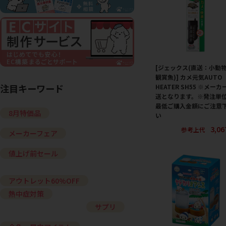
[ジェックス(直送：小動
観賞魚)] カメ元気AUTO
注目キーワード
HEATER SH55 ※メーカ
送となります。※発注単
最低ご購入金額にご注意
8月特価品
い
3,0
参考上代
メーカーフェア
値上げ前セール
アウトレット60%OFF
熱中症対策
サプリ