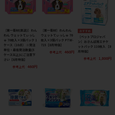
［第一衛材(直送)］わん
［第一衛材］わんわん
わん ウェットてぃっし
ウェットてぃっしゅ 70
［ペットプロジャパ
ゅ 70枚入×3個パック 1
枚入×3個パック PTW-
ン］おさんぽ用エチケ
ケース（10点） ※発注
715【8月特価】
ットパック 110枚入 【8
単位・最低発注数量(5
460円
月特価】
参考上代
ケース以上)にご注意下
1,800円
参考上代
さい【8月特価】
460円
参考上代