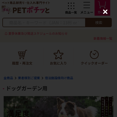
C
l
o
検索
s
e
夏季休業及び発送スケジュールのお知らせ
新着情報一覧
全商品
業者様別ご提案
宿泊施設様向け商品
ドッグガーデン用