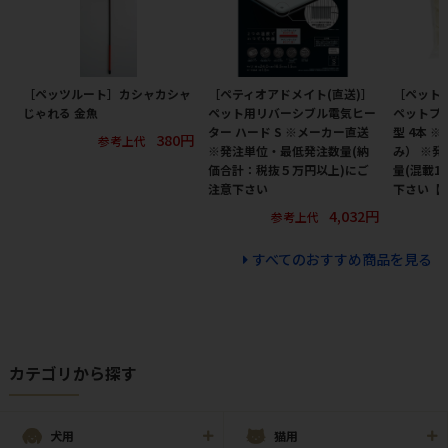
［ペッツルート］カシャカシャ
［ペティオアドメイト(直送)］
［ペット
じゃれる 金魚
ペット用リバーシブル電気ヒー
ペットプロ
ター ハード S ※メーカー直送
型 4本 
380円
参考上代
※発注単位・最低発注数量(納
み） ※
価合計：税抜５万円以上)にご
量(混載1
注意下さい
下さい【
4,032円
参考上代
すべてのおすすめ商品を見る
カテゴリから探す
犬用
猫用