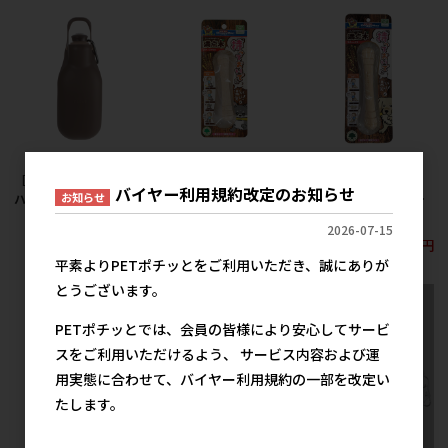
［リッチェル］お散歩
［ドギーマンハヤシ］
［ドギーマンハヤシ］
バイヤー利用規約改定のお知らせ
お知らせ
ハンディシャワー M 茶
しつけ易い満点木 ステ
しつけ易い満点木 ステ
ィック ミニ
ィック S
900円
参考上代
2026-07-15
257円
379円
参考上代
参考上代
平素よりPETポチッとをご利用いただき、誠にありが
とうございます。
PETポチッとでは、会員の皆様により安心してサービ
スをご利用いただけるよう、 サービス内容および運
用実態に合わせて、バイヤー利用規約の一部を改定い
たします。