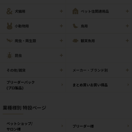
犬猫用
ペット住関連用品
小動物用
鳥用
爬虫・両生類
観賞魚用
昆虫
その他/雑貨
メーカー・ブランド別
ブリーダーパック
まとめ買いお買い得品
(プロ製品)
業種様別 特設ページ
ペットショップ/
ブリーダー様
サロン様