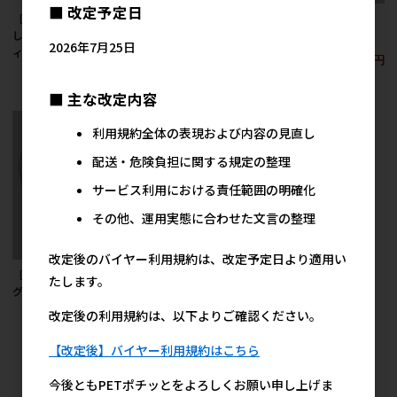
■ 改定予定日
［ドギーマンハヤシ］
［ペティオ］ドッグポ
［ペティオ］ストロン
しつけ易い満点木 ステ
ールロング
グワイヤー 400cm
2026年7月25日
ィック M
3,217円
5,344円
参考上代
参考上代
557円
参考上代
■ 主な改定内容
利用規約全体の表現および内容の見直し
配送・危険負担に関する規定の整理
サービス利用における責任範囲の明確化
その他、運用実態に合わせた文言の整理
改定後のバイヤー利用規約は、改定予定日より適用い
［ペティオ］ストロン
［ペットプロジャパ
たします。
グワイヤーDX 200cm
ン］お出かけ用除菌ウ
ェットタオル 5本入り
4,787円
改定後の利用規約は、以下よりご確認ください。
参考上代
250円
参考上代
【改定後】バイヤー利用規約はこちら
26
件中 1〜26件目
今後ともPETポチッとをよろしくお願い申し上げま