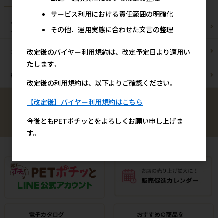
サービス利用における責任範囲の明確化
ペットショップ/
ブリーダー様
その他、運用実態に合わせた文言の整理
サロン様
改定後のバイヤー利用規約は、改定予定日より適用い
カフェ/飲食店様
ペットOK宿泊施設様
たします。
動物病院様
通販事業者様
改定後の利用規約は、以下よりご確認ください。
【改定後】バイヤー利用規約はこちら
検索
今後ともPETポチッとをよろしくお願い申し上げま
す。