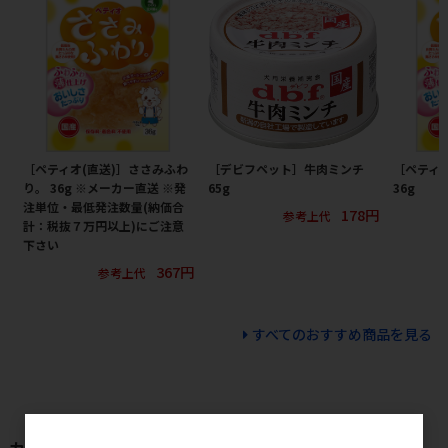
［ペティオ(直送)］ささみふわ
［デビフペット］牛肉ミンチ
［ペティ
り。 36g ※メーカー直送 ※発
65g
36g
注単位・最低発注数量(納価合
178円
参考上代
計：税抜７万円以上)にご注意
下さい
367円
参考上代
すべてのおすすめ商品を見る