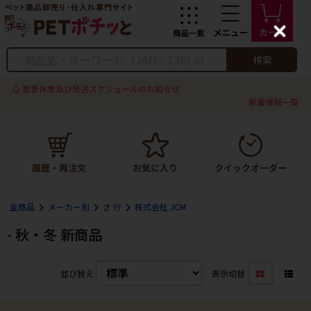
C
l
o
検索
s
e
夏季休業及び発送スケジュールのお知らせ
新着情報一覧
全商品
メーカー別
さ 行
株式会社 JCM
秋・冬 新商品
並び替え
表示切替