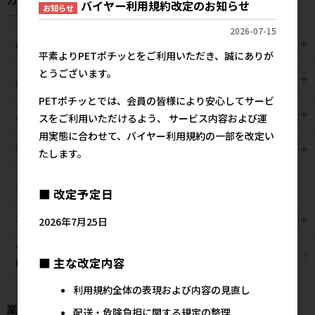
カテゴリから探す
バイヤー利用規約改定のお知らせ
お知らせ
2026-07-15
犬用
猫用
平素よりPETポチッとをご利用いただき、誠にありが
とうございます。
犬猫用
ペット住関連用品
PETポチッとでは、会員の皆様により安心してサービ
小動物用
鳥用
スをご利用いただけるよう、 サービス内容および運
用実態に合わせて、バイヤー利用規約の一部を改定い
爬虫・両生類
観賞魚用
たします。
昆虫
■ 改定予定日
その他/雑貨
メーカー・ブランド別
2026年7月25日
ブリーダーパック
まとめ買いお買い得品
■ 主な改定内容
(プロ製品)
利用規約全体の表現および内容の見直し
業種様別 特設ページ
配送・危険負担に関する規定の整理