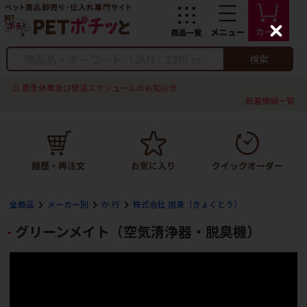
C
l
o
検索
s
e
夏季休業及び発送スケジュールのお知らせ
新着情報一覧
全商品
メーカー別
か 行
株式会社 旭東（きょくとう）
グリーンメイト（空気清浄器・脱臭機）