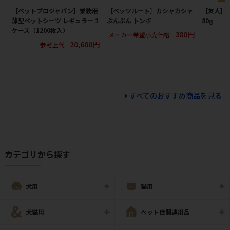
［ペットプロジャパン］業務用
［ペッツルート］カシャカシャ
［友人］
薄型ペットシーツ レギュラー 1
ぶんぶん トンボ
80g
ケース（1200枚入）
380円
メーカー希望小売価格
20,600円
参考上代
すべてのおすすめ商品を見る
カテゴリから探す
犬用
猫用
犬猫用
ペット住関連用品