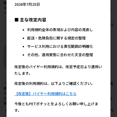
脱臭器グリーンメイト
脱臭器グリーンメイト
脱臭器グリーンメイト
2026年7月25日
スタイル エル ※メーカ
スタイル プロカスタム
スタイル プロカスタム
ー直送となります。
(シルバー) ※メーカー
(ブラウン) ※メーカー
直送となります。
直送となります。
■ 主な改定内容
95,000円
参考上代
210,000円
210,000円
参考上代
参考上代
利用規約全体の表現および内容の見直し
配送・危険負担に関する規定の整理
サービス利用における責任範囲の明確化
その他、運用実態に合わせた文言の整理
改定後のバイヤー利用規約は、改定予定日より適用い
たします。
改定後の利用規約は、以下よりご確認ください。
［旭東(直送)］空気除菌
［旭東(直送)］空気除菌
［旭東(直送)］空気除菌
脱臭器グリーンメイト
脱臭器グリーンメイト
脱臭器グリーンメイト
【改定後】バイヤー利用規約はこちら
スタイル プロカスタム
スタイル プロ (シルバ
スタイル プロ (ブラウ
(ホワイト) ※メーカー
ー) ※メーカー直送とな
ン) ※メーカー直送とな
直送となります。
ります。
ります。
今後ともPETポチッとをよろしくお願い申し上げま
210,000円
300,000円
300,000円
す。
参考上代
参考上代
参考上代