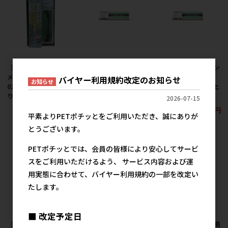
［旭東(直送)］グリーン
［旭東(直送)］グリーン
［旭東(直送)］グリーン
メイト 車載用 KT-AOZ-
メイト 車載用 KT-AOZ-
メイトミニ KT-AOZ-
バイヤー利用規約改定のお知らせ
お知らせ
02 ※メーカー直送とな
02B ※メーカー直送と
02HE ※メーカー直送と
ります。
なります。
なります。
2026-07-15
21,000円
23,000円
23,000円
参考上代
参考上代
参考上代
平素よりPETポチッとをご利用いただき、誠にありが
とうございます。
PETポチッとでは、会員の皆様により安心してサービ
スをご利用いただけるよう、 サービス内容および運
用実態に合わせて、バイヤー利用規約の一部を改定い
たします。
■ 改定予定日
［旭東(直送)］空気除菌
［旭東(直送)］空気除菌
［旭東(直送)］空気除菌