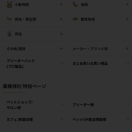
小動物用
鳥用
爬虫・両生類
観賞魚用
昆虫
その他/雑貨
メーカー・ブランド別
ブリーダーパック
まとめ買いお買い得品
(プロ製品)
業種様別 特設ページ
ペットショップ/
ブリーダー様
サロン様
カフェ/飲食店様
ペットOK宿泊施設様