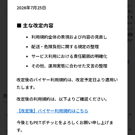
［ペティオ］犬雅 唐草ベストハ
［ペットプロジャパン］やさし
［ユニ・
2026年7月25日
ーネス M レッド
いウェットテイッシュ80枚入
入)］マナ
×3P（240枚入） 【値上げ前
サイズ 
2,325円
参考上代
セール】
トブルージ
■ 主な改定内容
ト購入 
600円
参考上代
数量(混載
利用規約全体の表現および内容の見直し
意下さい
配送・危険負担に関する規定の整理
サービス利用における責任範囲の明確化
すべてのおすすめ商品を見る
その他、運用実態に合わせた文言の整理
改定後のバイヤー利用規約は、改定予定日より適用い
たします。
カテゴリから探す
改定後の利用規約は、以下よりご確認ください。
【改定後】バイヤー利用規約はこちら
犬用
猫用
今後ともPETポチッとをよろしくお願い申し上げま
す。
犬猫用
ペット住関連用品