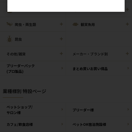
小動物用
鳥用
爬虫・両生類
観賞魚用
昆虫
その他/雑貨
メーカー・ブランド別
ブリーダーパック
まとめ買いお買い得品
(プロ製品)
業種様別 特設ページ
ペットショップ/
ブリーダー様
サロン様
カフェ/飲食店様
ペットOK宿泊施設様