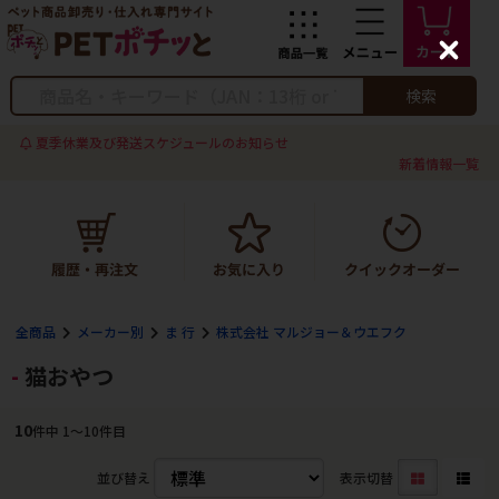
C
l
o
検索
s
e
夏季休業及び発送スケジュールのお知らせ
新着情報一覧
全商品
メーカー別
ま 行
株式会社 マルジョー＆ウエフク
猫おやつ
10
件中 1〜10件目
並び替え
表示切替