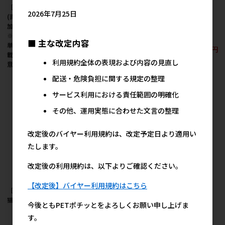
［いなばペットフード
［藤沢商事］猫様専用
［いなばペットフー
2026年7月25日
(直送)］CIAO 食塩無添
ふりかけ減塩いわし削
ド］CIAO 高齢猫用 柔
加 かつお節 50g CS-16
り35g
らかふわふわかつお節
※メーカー直送 ※発注
食塩無添加 40g
245円
参考上代
■ 主な改定内容
単位・最低発注数量(混
557円
参考上代
載50ケース以上)にご注
利用規約全体の表現および内容の見直し
意下さい
557円
配送・危険負担に関する規定の整理
参考上代
サービス利用における責任範囲の明確化
その他、運用実態に合わせた文言の整理
改定後のバイヤー利用規約は、改定予定日より適用い
たします。
改定後の利用規約は、以下よりご確認ください。
【改定後】バイヤー利用規約はこちら
［藤沢商事］藤沢商事
［藤沢商事］藤沢商事
［いなばペットフー
猫様専用花かつお 30g
猫様専用ふりかけ 40g
ド］CIAO 食塩無添加
今後ともPETポチッとをよろしくお願い申し上げま
かつお節・にぼし入り
274円
245円
参考上代
参考上代
す。
50g CS-17