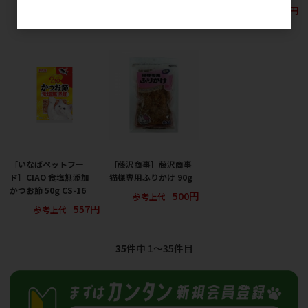
557円
参考上代
［いなばペットフー
［藤沢商事］藤沢商事
ド］CIAO 食塩無添加
猫様専用ふりかけ 90g
かつお節 50g CS-16
500円
参考上代
557円
参考上代
35
件中 1〜35件目