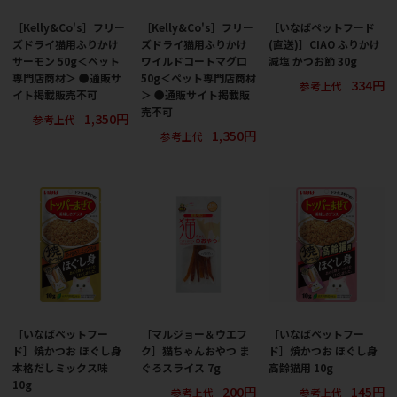
［Kelly&Co's］フリー
［Kelly&Co's］フリー
［いなばペットフード
ズドライ猫用ふりかけ
ズドライ猫用ふりかけ
(直送)］CIAO ふりかけ
サーモン 50g＜ペット
ワイルドコートマグロ
減塩 かつお節 30g
専門店商材＞ ●通販サ
50g＜ペット専門店商材
334円
参考上代
イト掲載販売不可
＞ ●通販サイト掲載販
売不可
1,350円
参考上代
1,350円
参考上代
［いなばペットフー
［マルジョー＆ウエフ
［いなばペットフー
ド］焼かつお ほぐし身
ク］猫ちゃんおやつ ま
ド］焼かつお ほぐし身
本格だしミックス味
ぐろスライス 7g
高齢猫用 10g
10g
200円
145円
参考上代
参考上代