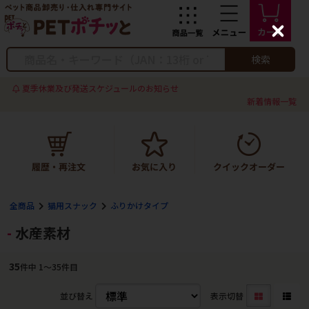
C
l
o
検索
s
e
夏季休業及び発送スケジュールのお知らせ
新着情報一覧
全商品
猫用スナック
ふりかけタイプ
水産素材
35
件中 1〜35件目
並び替え
表示切替