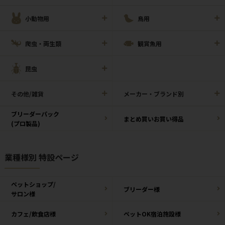
小動物用
鳥用
爬虫・両生類
観賞魚用
昆虫
その他/雑貨
メーカー・ブランド別
ブリーダーパック
まとめ買いお買い得品
(プロ製品)
業種様別 特設ページ
ペットショップ/
ブリーダー様
サロン様
カフェ/飲食店様
ペットOK宿泊施設様