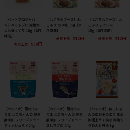
［ペットプロジャパ
［はごろもフーズ］ね
［はごろもフーズ］ね
ン］ペットプロ 減塩か
こふり のり味 15g【8
こふり まぐろ味
つお糸けずり 10g【8月
月特価】
15g【8月特価】
特価】
212円
212円
参考上代
参考上代
550円
参考上代
［ペティオ］素材その
［ペティオ］素材その
［ペティオ］ねこちゃ
まま ねこちゃんの 完全
まま ねこちゃんの 完全
んの素材そのまま 無添
無添加 フリーズドライ
無添加 フリーズドライ
加極上うす焼き 減塩ち
フィッシュMIX 24g
蒸しマグロ 24g
りめんと貝柱 3g