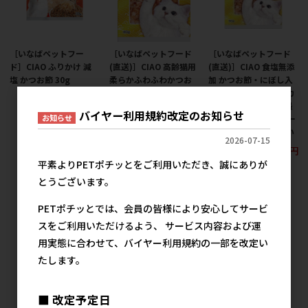
［いなばペットフー
［いなばペットフード
［いなばペットフード
ド］CIAO ふりかけ 減
(直送)］CIAO 高齢猫用
(直送)］CIAO 食塩無添
塩 かつお節 30g
柔らかふわふわかつお
加 かつお節・にぼし入
節 食塩無添加 40g ※メ
り 50g CS-17 ※メーカ
334円
参考上代
ーカー直送 ※発注単
ー直送 ※発注単位・最
バイヤー利用規約改定のお知らせ
お知らせ
位・最低発注数量(混載
低発注数量(混載50ケー
50ケース以上)にご注意
ス以上)にご注意下さい
2026-07-15
下さい
557円
参考上代
557円
平素よりPETポチッとをご利用いただき、誠にありが
参考上代
とうございます。
PETポチッとでは、会員の皆様により安心してサービ
スをご利用いただけるよう、 サービス内容および運
用実態に合わせて、バイヤー利用規約の一部を改定い
たします。
■ 改定予定日