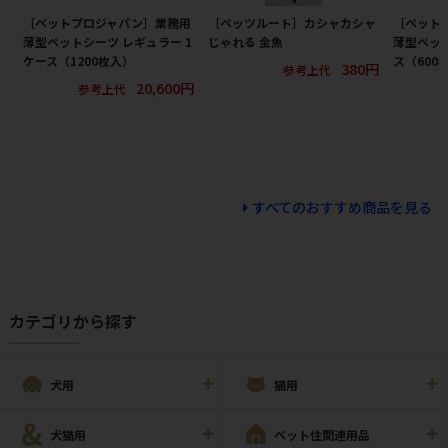
［ペットプロジャパン］業務用
［ペッツルート］カシャカシャ
［ペット
薄型ペットシーツ レギュラー 1
じゃれる 金魚
薄型ペット
ケース（1200枚入）
ス（600
380円
参考上代
20,600円
参考上代
すべてのおすすめ商品を見る
カテゴリから探す
犬用
猫用
犬猫用
ペット住関連用品