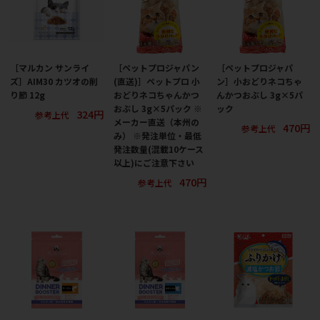
［マルカン サンライ
［ペットプロジャパン
［ペットプロジャパ
ズ］AIM30 カツオの削
(直送)］ペットプロ 小
ン］小おどりネコちゃ
り節 12g
おどりネコちゃんかつ
んかつおぶし 3g×5パ
おぶし 3g×5パック ※
ック
324円
参考上代
メーカー直送（本州の
470円
参考上代
み） ※発注単位・最低
発注数量(混載10ケース
以上)にご注意下さい
470円
参考上代