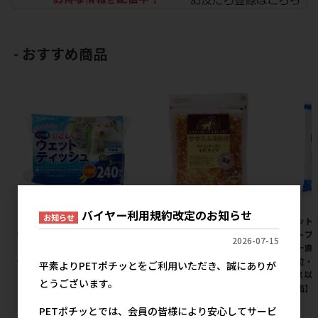
おすすめ商品
バイヤー利用規約改定のお知らせ
お知らせ
［ペットプロジャパン］やさし
［九州ペットフード］お買い得
［ペット
いウェットテイッシュ80枚入
ふりかけ 鶏ささみとチーズ小粒
ペットプロ
2026-07-15
×3P（240枚入） 【値上げ前
タイプ 230g【8月特価】
ーカー直
セール】
注単位・最
平素よりPETポチッとをご利用いただき、誠にありが
879円
参考上代
ケース以上
600円
参考上代
とうございます。
月特価】
PETポチッとでは、会員の皆様により安心してサービ