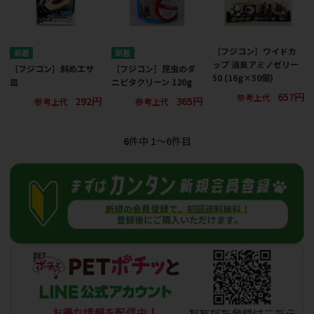
［フジコン］ワイドカ
ップ 消臭アミノゼリー
［フジコン］斜めエサ
［フジコン］昆虫のダ
50 (16g×50個)
皿
ニピタクリーン 120g
657円
参考上代
292円
365円
参考上代
参考上代
6
件中 1〜6件目