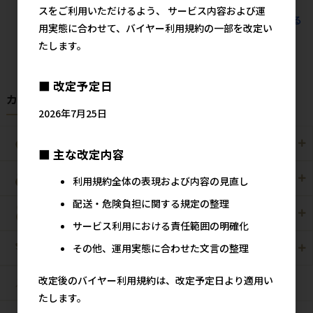
スをご利用いただけるよう、 サービス内容および運
すべてのおすすめ商品を見る
用実態に合わせて、バイヤー利用規約の一部を改定い
たします。
■ 改定予定日
カテゴリから探す
2026年7月25日
犬用
猫用
■ 主な改定内容
犬猫用
ペット住関連用品
利用規約全体の表現および内容の見直し
配送・危険負担に関する規定の整理
小動物用
鳥用
サービス利用における責任範囲の明確化
その他、運用実態に合わせた文言の整理
爬虫・両生類
観賞魚用
改定後のバイヤー利用規約は、改定予定日より適用い
昆虫
たします。