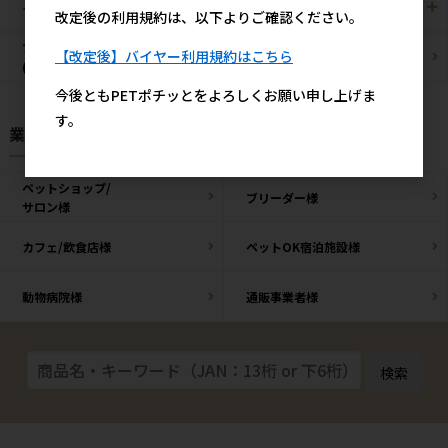
その他/雑貨
メーカー・ブランド別
改定後の利用規約は、以下よりご確認ください。
ブリーダーパック
【改定後】バイヤー利用規約はこちら
まとめ買いお買い得品
(プロ製品)
今後ともPETポチッとをよろしくお願い申し上げま
す。
業種様別 特設ページ
ペットショップ/
ブリーダー様
サロン様
カフェ/飲食店様
ペットOK宿泊施設様
動物病院様
通販事業者様
検索