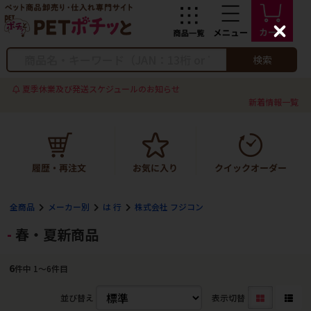
C
l
o
検索
s
e
夏季休業及び発送スケジュールのお知らせ
新着情報一覧
全商品
メーカー別
は 行
株式会社 フジコン
春・夏新商品
6
件中 1〜6件目
並び替え
表示切替