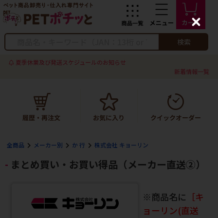
C
l
o
検索
s
e
夏季休業及び発送スケジュールのお知らせ
新着情報一覧
全商品
メーカー別
か 行
株式会社 キョーリン
まとめ買い・お買い得品（メーカー直送②）
※商品名に
［キ
ョーリン(直送