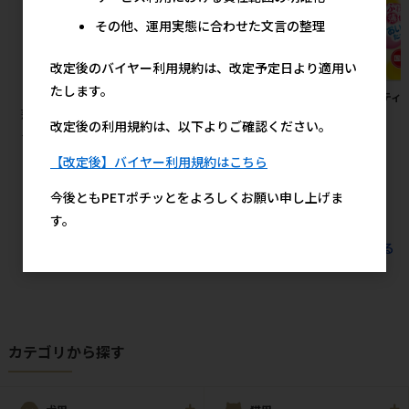
その他、運用実態に合わせた文言の整理
改定後のバイヤー利用規約は、改定予定日より適用い
たします。
［ペットプロジャパン］業務用
［三晃商会］フェレット・ベス
［ペティ
薄型ペットシーツ ワイド 1ケー
トハーネス デニム
36g
改定後の利用規約は、以下よりご確認ください。
ス（600枚入）
2,240円
参考上代
20,600円
参考上代
【改定後】バイヤー利用規約はこちら
今後ともPETポチッとをよろしくお願い申し上げま
す。
すべてのおすすめ商品を見る
カテゴリから探す