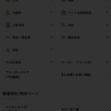
犬用
猫用
犬猫用
ペット住関連用品
小動物用
鳥用
爬虫・両生類
観賞魚用
昆虫
その他/雑貨
メーカー・ブランド別
ブリーダーパック
まとめ買いお買い得品
(プロ製品)
業種様別 特設ページ
ペットショップ/
ブリーダー様