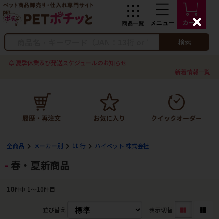
C
l
o
検索
s
e
夏季休業及び発送スケジュールのお知らせ
新着情報一覧
全商品
メーカー別
は 行
ハイペット 株式会社
春・夏新商品
10
件中 1〜10件目
並び替え
表示切替