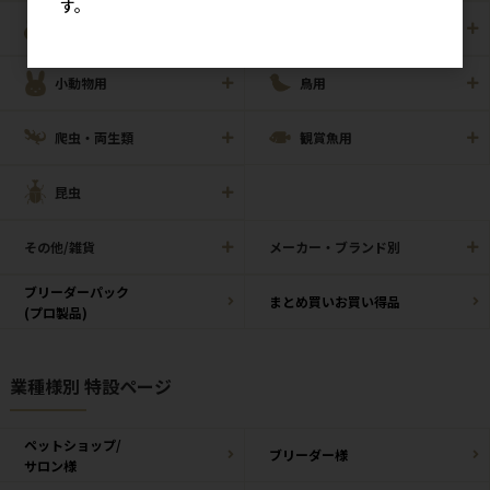
す。
犬猫用
ペット住関連用品
小動物用
鳥用
爬虫・両生類
観賞魚用
昆虫
その他/雑貨
メーカー・ブランド別
ブリーダーパック
まとめ買いお買い得品
(プロ製品)
業種様別 特設ページ
ペットショップ/
ブリーダー様
サロン様