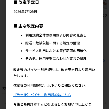
■ 改定予定日
2026年7月25日
［ペットプロジャパン］ペット
［ジェックス(直送：小動物・
［デビフ
プロ BIGガム スティック型 4本
観賞魚)］メダカ元気 プロバイ
65g
【8月特価】
オフードクリア 130g ※メーカ
■ 主な改定内容
ー直送となります。※発注単
2,200円
参考上代
位・最低ご購入金額にご注意下
利用規約全体の表現および内容の見直し
さい
配送・危険負担に関する規定の整理
590円
参考上代
サービス利用における責任範囲の明確化
その他、運用実態に合わせた文言の整理
すべてのおすすめ商品を見る
改定後のバイヤー利用規約は、改定予定日より適用い
たします。
改定後の利用規約は、以下よりご確認ください。
カテゴリから探す
【改定後】バイヤー利用規約はこちら
犬用
猫用
今後ともPETポチッとをよろしくお願い申し上げま