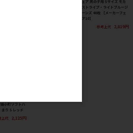
 グリーン
ャびょんびょん
ェア 男の子用 Sサイズ モカ
ストライプ・ライトブルージ
2,325円
メーカー希望小売価格
考上代
ーンズ 46枚 【メーカーフェ
650円
ア10】
2,819円
参考上代
］猫小町ソフトハ
まり S レッド
2,125円
考上代