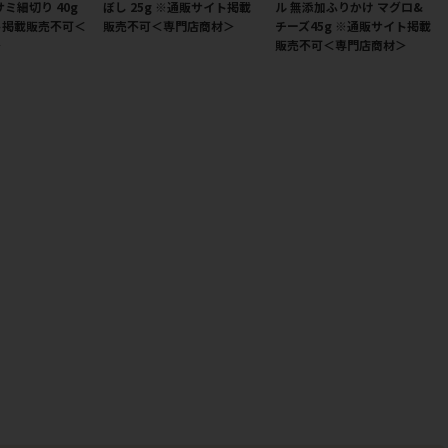
ミ細切り 40g
ぼし 25g ※通販サイト掲載
ル 無添加ふりかけ マグロ&
ト掲載販売不可＜
販売不可＜専門店商材＞
チーズ45g ※通販サイト掲載
＞
販売不可＜専門店商材＞