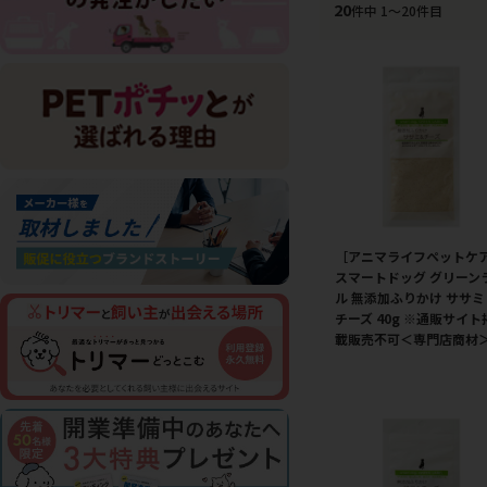
20
件中 1〜20件目
［アニマライフペットケ
スマートドッグ グリーン
ル 無添加ふりかけ ササミ
チーズ 40g ※通販サイト
載販売不可＜専門店商材