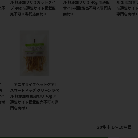
ル 無添加ササミカットタイ
ル 無添加ササミ 40g ※通販
ル 無添加ササ
売不
プ 40g ※通販サイト掲載販
サイト掲載販売不可＜専門店
※通販サイ
売不可＜専門店商材＞
商材＞
専門店商材
ア］
［アニマライフペットケア］
角
スマートドッグ グリーンラベ
サイ
ル 無添加豚耳細切り 40g ※
商材
通販サイト掲載販売不可＜専
門店商材＞
20
件中 1〜20件目