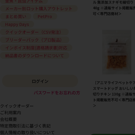
金魚・昆虫アイテム
ル 無添加スナギモ細切り
40g ※通販サイト掲載販
メーカー別ロット購入アウトレット
可＜専門店商材＞
まとめ買い
PetPro
Happy Days
クイックオーダー（CSV発注）
ブリーダーパック（プロ製品）
インボイス制度(適格請求書)対応
納品書のダウンロードについて
ログイン
［アニマライフペットケ
スマートドッグ おいしい
パスワードをお忘れの方
切りチキン 130g ※通販
ト掲載販売不可＜専門店
＞
クイックオーダー
ご利用案内
会社概要
特定商取引法に基づく表記
個人情報の取り扱いについて