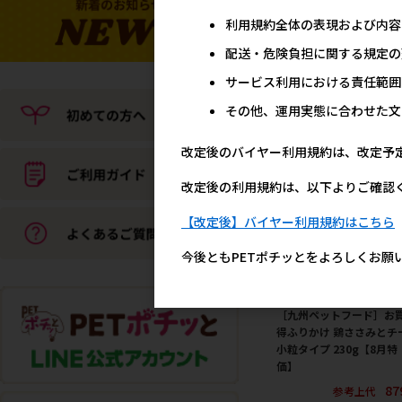
ライフベッド SSサイズ 
ク
利用規約全体の表現および内容
2,4
参考上代
配送・危険負担に関する規定の
サービス利用における責任範囲
その他、運用実態に合わせた文
改定後のバイヤー利用規約は、改定予
改定後の利用規約は、以下よりご確認
【改定後】バイヤー利用規約はこちら
今後ともPETポチッとをよろしくお願
［九州ペットフード］お
得ふりかけ 鶏ささみとチ
小粒タイプ 230g【8月特
価】
87
参考上代