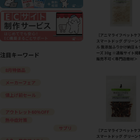
［アニマライフペットケ
スマートドッグ グリーン
ル 無添加ふりかけ納豆＆
ーズ 30g ※通販サイト掲
注目キーワード
販売不可＜専門店商材＞
8月特価品
メーカーフェア
値上げ前セール
アウトレット60%OFF
熱中症対策
サプリ
［アニマライフペットケ
スマートドッグ グリーン