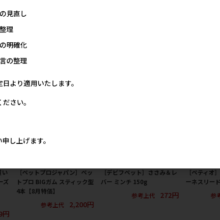
ピン
得ふりかけ 食べやすい小粒
送)］おさんぽ用エチケット
ハーネス M
タイプ 230g【8月特価】
パック 110枚入 ※メーカー
の見直し
参
直送（本州のみ） ※発注単
40円
879円
参考上代
整理
位・最低発注数量(混載10ケ
ース以上)にご注意下さい 【8
の明確化
月特価】
言の整理
1,800円
参考上代
定日より適用いたします。
ください。
い申し上げます。
買い
［ペットプロジャパン］ペッ
［デビフペット］ささみ＆レ
［ペティオ
ーズ
トプロ BIGガム スティック型
バー ミンチ 150g
ーネスリード 
4本【8月特価】
272円
参考上代
参
2,200円
参考上代
9円