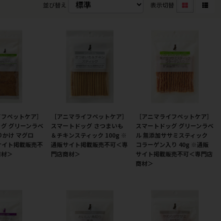
並び替え
表示切替
イフペットケア］
［アニマライフペットケア］
［アニマライフペットケア］
グ グリーンラベ
スマートドッグ さつまいも
スマートドッグ グリーンラベ
りかけ マグロ
＆チキンスティック 100g ※
ル 無添加ササミスティック
販サイト掲載販売不
通販サイト掲載販売不可＜専
コラーゲン入り 40g ※通販
商材＞
門店商材＞
サイト掲載販売不可＜専門店
商材＞