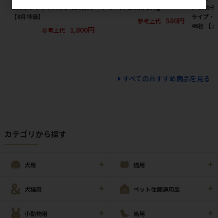
ぽ用エチケットパック 110枚入
ト チーズ お徳用 160g
ア 男の子
【8月特価】
ライプ・
580円
参考上代
46枚 【
1,800円
参考上代
すべてのおすすめ商品を見る
カテゴリから探す
犬用
猫用
犬猫用
ペット住関連用品
小動物用
鳥用