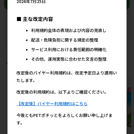
2026年7月25日
■ 主な改定内容
利用規約全体の表現および内容の見直し
配送・危険負担に関する規定の整理
サービス利用における責任範囲の明確化
その他、運用実態に合わせた文言の整理
おすすめ商品
改定後のバイヤー利用規約は、改定予定日より適用い
たします。
改定後の利用規約は、以下よりご確認ください。
【改定後】バイヤー利用規約はこちら
今後ともPETポチッとをよろしくお願い申し上げま
す。
［ペットプロジャパン］おさん
［ペッツルート］カロリーカッ
［ユニ・