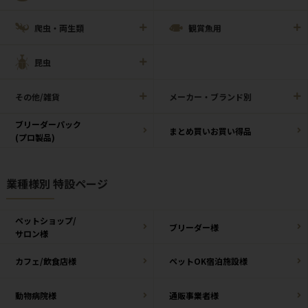
爬虫・両生類
観賞魚用
昆虫
その他/雑貨
メーカー・ブランド別
ブリーダーパック
まとめ買いお買い得品
(プロ製品)
業種様別 特設ページ
ペットショップ/
ブリーダー様
サロン様
カフェ/飲食店様
ペットOK宿泊施設様
動物病院様
通販事業者様