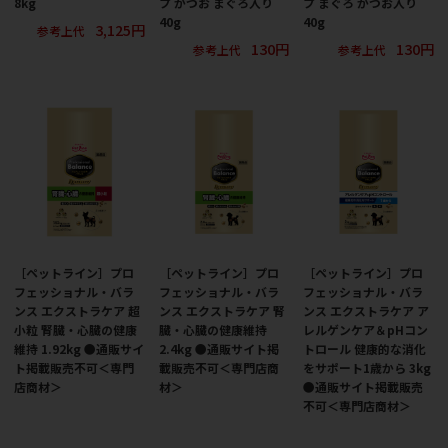
8kg
プ かつお まぐろ入り
プ まぐろ かつお入り
40g
40g
3,125円
参考上代
130円
130円
参考上代
参考上代
［ペットライン］プロ
［ペットライン］プロ
［ペットライン］プロ
フェッショナル・バラ
フェッショナル・バラ
フェッショナル・バラ
ンス エクストラケア 超
ンス エクストラケア 腎
ンス エクストラケア ア
小粒 腎臓・心臓の健康
臓・心臓の健康維持
レルゲンケア＆pHコン
維持 1.92kg ●通販サイ
2.4kg ●通販サイト掲
トロール 健康的な消化
ト掲載販売不可＜専門
載販売不可＜専門店商
をサポート1歳から 3kg
店商材＞
材＞
●通販サイト掲載販売
不可＜専門店商材＞