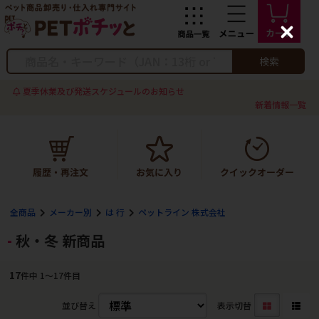
C
l
o
検索
s
e
夏季休業及び発送スケジュールのお知らせ
新着情報一覧
全商品
メーカー別
は 行
ペットライン 株式会社
秋・冬 新商品
17
件中 1〜17件目
並び替え
表示切替