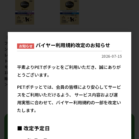
［ペットライン］プロ
［ペットライン］プロ
フェッショナル・バラ
フェッショナル・バラ
バイヤー利用規約改定のお知らせ
お知らせ
ンス エクストラケア ア
ンス エクストラケア ア
レルゲンケア＆pHコン
レルゲンケア＆pＨコン
2026-07-15
トロール 健康的な消化
トロール 健康的な消化
平素よりPETポチッとをご利用いただき、誠にありが
をサポート11歳から
をサポート 1歳から
1kg ●通販サイト掲載
1kg ●通販サイト掲載
とうございます。
販売不可＜専門店商材
販売不可＜専門店商材
＞
＞
PETポチッとでは、会員の皆様により安心してサービ
スをご利用いただけるよう、 サービス内容および運
用実態に合わせて、バイヤー利用規約の一部を改定い
17
件中 1〜17件目
たします。
■ 改定予定日