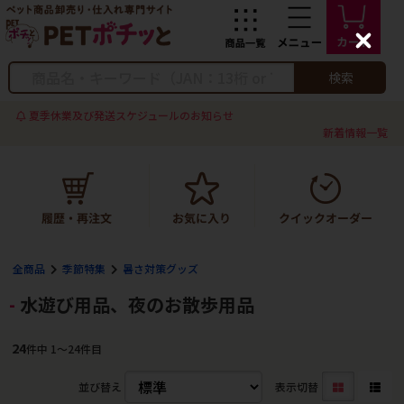
C
l
o
検索
s
e
夏季休業及び発送スケジュールのお知らせ
新着情報一覧
全商品
季節特集
暑さ対策グッズ
水遊び用品、夜のお散歩用品
24
件中 1〜24件目
並び替え
表示切替