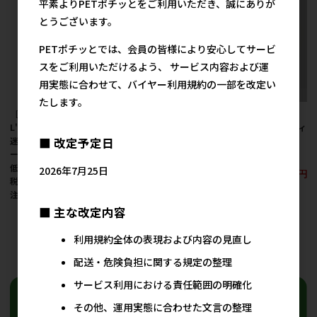
平素よりPETポチッとをご利用いただき、誠にありが
とうございます。
PETポチッとでは、会員の皆様により安心してサービ
スをご利用いただけるよう、 サービス内容および運
用実態に合わせて、バイヤー利用規約の一部を改定い
たします。
［アライブ(直送)］
［ハヤブサ］ＬＧＥ４
［ハヤブサ］ＬＧＥ４
L'ange LEDフラッシュ
０１ ＬＥＤセーフティ
０１ ＬＥＤセーフティ
迷子札 ハート ※メーカ
フラッシュネックリン
フラッシュネックリン
■ 改定予定日
ー直送 ※発注単位・最
グ Ｌ ブルー
グ Ｌ グリーン
低発注数量(納価合計：
2026年7月25日
1,600円
1,600円
参考上代
参考上代
税抜13,000円以上)にご
注意下さい
■ 主な改定内容
1,000円
参考上代
利用規約全体の表現および内容の見直し
24
件中 1〜24件目
配送・危険負担に関する規定の整理
サービス利用における責任範囲の明確化
その他、運用実態に合わせた文言の整理