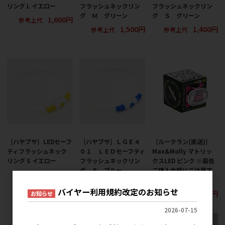
リング L イエロー
フラッシュネックリン
フラッシュネックリン
グ Ｍ グリーン
グ Ｓ グリーン
1,600円
参考上代
1,500円
1,400円
参考上代
参考上代
［ハヤブサ］LEDセーフ
［ハヤブサ］ＬＧＥ４
［ルークラン(直送)］
ティフラッシュネック
０１ ＬＥＤセーフティ
Max&Molly マトリッ
リング S イエロー
フラッシュネックリン
クスLED ピンク ※最低
グ Ｓ ブルー
ご購入金額にご注意下
1,400円
参考上代
さい
1,400円
参考上代
バイヤー利用規約改定のお知らせ
2,800円
お知らせ
参考上代
2026-07-15