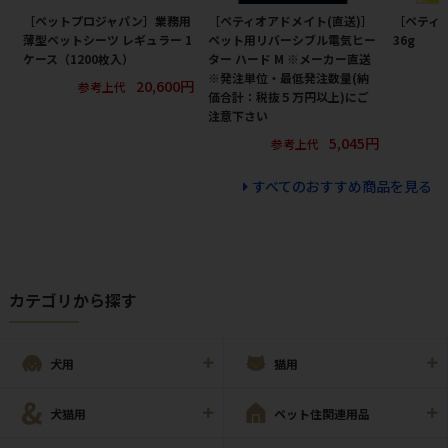
［ペットプロジャパン］業務用
［ペティオアドメイト(直送)］
［ペティ
薄型ペットシーツ レギュラー 1
ペット用リバーシブル電気ヒー
36g
ケース（1200枚入）
ター ハード M ※メーカー直送
※発注単位・最低発注数量(納
20,600円
参考上代
価合計：税抜５万円以上)にご
注意下さい
5,045円
参考上代
すべてのおすすめ商品を見る
カテゴリから探す
犬用
猫用
犬猫用
ペット住関連用品