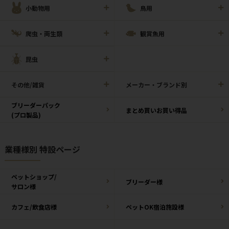
小動物用
鳥用
爬虫・両生類
観賞魚用
昆虫
その他/雑貨
メーカー・ブランド別
ブリーダーパック
まとめ買いお買い得品
(プロ製品)
業種様別 特設ページ
ペットショップ/
ブリーダー様
サロン様
カフェ/飲食店様
ペットOK宿泊施設様