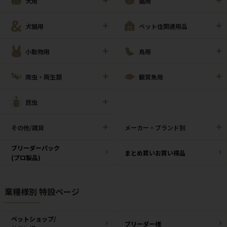
犬用
猫用
犬猫用
ペット住関連用品
小動物用
鳥用
爬虫・両生類
観賞魚用
昆虫
その他/雑貨
メーカー・ブランド別
ブリーダーパック
まとめ買いお買い得品
(プロ製品)
業種様別 特設ページ
ペットショップ/
ブリーダー様