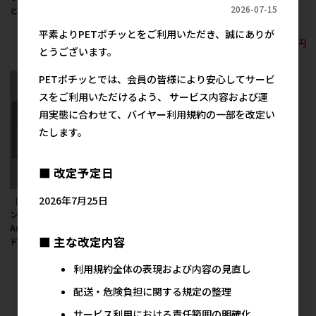
2026-07-15
とぎスモールウェーブ
とぎ ビッグウェーブ
ルウェーブ【値上げ前
セール】
650円
600円
参考上代
参考上代
平素よりPETポチッとをご利用いただき、誠にありが
3,000円
参考上代
とうございます。
PETポチッとでは、会員の皆様により安心してサービ
スをご利用いただけるよう、 サービス内容および運
用実態に合わせて、バイヤー利用規約の一部を改定い
たします。
■ 改定予定日
2026年7月25日
［ペットプロジャパ
ン］HappyDays
Anikitty キャットベッ
■ 主な改定内容
ド用替え 爪とぎ
650円
参考上代
利用規約全体の表現および内容の見直し
配送・危険負担に関する規定の整理
7
件中 1〜7件目
サービス利用における責任範囲の明確化