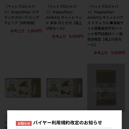
［ペットプロジャパ
［ペットプロジャパ
［ペットプロジャパ
ン］HappyDays スク
ン］HappyDays
ン］HappyDays
ラッチスロープ ビッグ
Anikitty キャットベッ
Anikitty キャットハウ
ウェーブ【8月特価】
ド 本体 爪とぎ付【値上
ス ナチュラル ●通販サ
げ前セール】
イト掲載販売不可＜ペ
2,800円
参考上代
ット専門店商材＞ ※販
4,000円
参考上代
売店限定【値上げ前セ
ール】
3,800円
参考上代
［ペットプロジャパ
［ペットプロジャパ
［ペットプロジャパ
バイヤー利用規約改定のお知らせ
ン］HappyDays スク
ン］HappyDays スク
ン］HappyDays スク
お知らせ
ラッチスロープ用つめ
ラッチスロープ用つめ
ラッチスロープ スモー