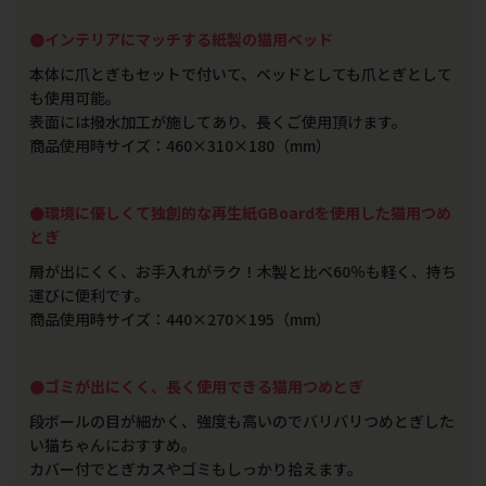
●インテリアにマッチする紙製の猫用ベッド
本体に爪とぎもセットで付いて、ベッドとしても爪とぎとして
も使用可能。
表面には撥水加工が施してあり、長くご使用頂けます。
商品使用時サイズ：460×310×180（mm）
●環境に優しくて独創的な再生紙GBoardを使用した猫用つめ
とぎ
屑が出にくく、お手入れがラク！木製と比べ60％も軽く、持ち
運びに便利です。
商品使用時サイズ：440×270×195（mm）
●ゴミが出にくく、長く使用できる猫用つめとぎ
段ボールの目が細かく、強度も高いのでバリバリつめとぎした
い猫ちゃんにおすすめ。
カバー付でとぎカスやゴミもしっかり拾えます。