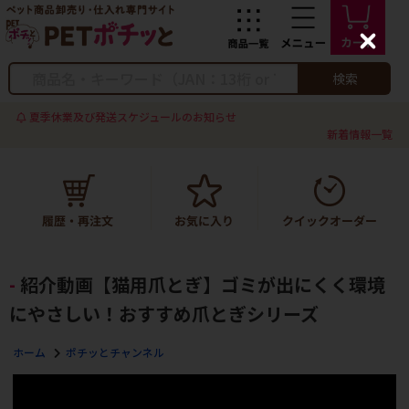
C
l
o
検索
s
e
夏季休業及び発送スケジュールのお知らせ
新着情報一覧
紹介動画【猫用爪とぎ】ゴミが出にくく環境
にやさしい！おすすめ爪とぎシリーズ
ホーム
ポチッとチャンネル