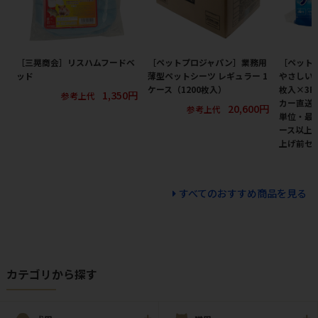
［三晃商会］リスハムフードベ
［ペットプロジャパン］業務用
［ペット
ッド
薄型ペットシーツ レギュラー 1
やさしい
ケース（1200枚入）
枚入×3P
1,350円
参考上代
カー直送
20,600円
参考上代
単位・最低
ース以上)
上げ前セ
すべてのおすすめ商品を見る
カテゴリから探す