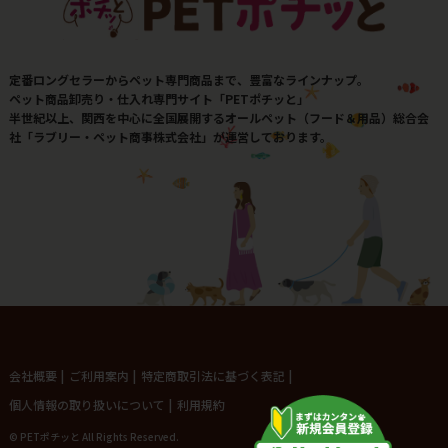
定番ロングセラーからペット専門商品まで、豊富なラインナップ。
ペット商品卸売り・仕入れ専門サイト「PETポチッと」
半世紀以上、関西を中心に全国展開するオールペット（フード＆用品）総合会
社「ラブリー・ペット商事株式会社」が運営しております。
会社概要
|
ご利用案内
|
特定商取引法に基づく表記
|
個人情報の取り扱いについて
|
利用規約
© PETポチッと All Rights Reserved.