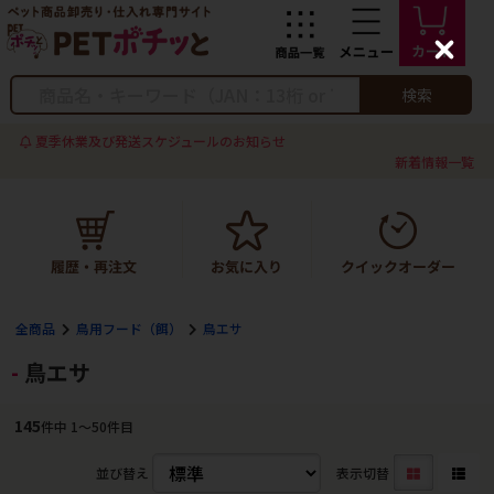
C
l
o
検索
s
e
夏季休業及び発送スケジュールのお知らせ
新着情報一覧
全商品
鳥用フード（餌）
鳥エサ
鳥エサ
145
件中 1〜50件目
並び替え
表示切替