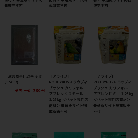
載販売不可
載販売不可
販売不可
［近喜商事］近喜 ふす
［アライブ］
［アライブ］
ま 500g
ROUDYBUSH ラウディ
ROUDYBUSH ラウディ
ブッシュ カリフォルニ
ブッシュ カリフォルニ
280円
参考上代
アブレンド スモール
アブレンド ミニ 1.25kg
1.25kg ＜ペット専門店
＜ペット専門店商材＞
商材＞ ●通販サイト掲
●通販サイト掲載販売
載販売不可
不可