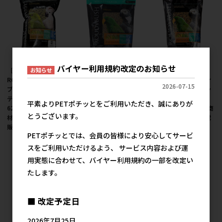
バイヤー利用規約改定のお知らせ
お知らせ
［アライブ］
［アライブ］
［アライブ］
ROUDYBUSH ラウディ
ROUDYBUSH ラウディ
ROUDYBUSH ラウディ
2026-07-15
ブッシュ デイリーメン
ブッシュ デイリーメン
ブッシュ デイリーメン
テナンス ミディアム
テナンス スモール
テナンス スモール
平素よりPETポチッとをご利用いただき、誠にありが
624g ＜ペット専門店商
1.25kg ＜ペット専門店
624g ＜ペット専門店商
とうございます。
材＞ ●通販サイト掲載
商材＞ ●通販サイト掲
材＞ ●通販サイト掲載
販売不可
載販売不可
販売不可
PETポチッとでは、会員の皆様により安心してサービ
スをご利用いただけるよう、 サービス内容および運
用実態に合わせて、バイヤー利用規約の一部を改定い
たします。
■ 改定予定日
2026年7月25日