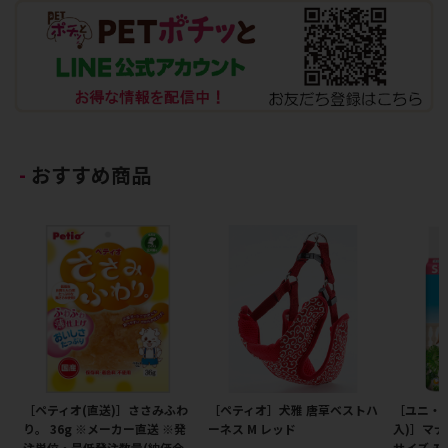
おすすめ商品
［ペティオ(直送)］ささみふわ
［ペティオ］犬雅 唐草ベストハ
［ユニ・
り。 36g ※メーカー直送 ※発
ーネス M レッド
入)］マナ
注単位・最低発注数量(納価合
サイズ 