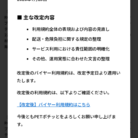
［アライブ］
［アライブ］
［アライブ］
■ 主な改定内容
ROUDYBUSH ラウディ
ROUDYBUSH ラウディ
ROUDYBUSH ラウディ
ブッシュ デイリーメン
ブッシュ デイリーメン
ブッシュ デイリーメン
利用規約全体の表現および内容の見直し
テナンス スモール
テナンス ミニ 1.25kg
テナンス ミニ 624g ＜
227g ＜ペット専門店商
＜ペット専門店商材＞
ペット専門店商材＞ ●
配送・危険負担に関する規定の整理
材＞ ●通販サイト掲載
●通販サイト掲載販売
通販サイト掲載販売不
販売不可
不可
可
サービス利用における責任範囲の明確化
その他、運用実態に合わせた文言の整理
改定後のバイヤー利用規約は、改定予定日より適用い
たします。
改定後の利用規約は、以下よりご確認ください。
【改定後】バイヤー利用規約はこちら
今後ともPETポチッとをよろしくお願い申し上げま
［アライブ］
［アライブ］
［アライブ］
ROUDYBUSH ラウディ
ROUDYBUSH ラウディ
ROUDYBUSH ラウディ
す。
ブッシュ デイリーメン
ブッシュ デイリーメン
ブッシュ デイリーメン
テナンス ミニ 227g ＜
テナンス ニブルズ
テナンス ニブルズ