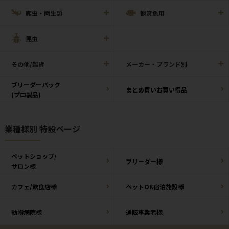
爬虫・両生類
観賞魚用
昆虫
その他/雑貨
メーカー・ブランド別
ブリーダーパック
まとめ買いお買い得品
(プロ製品)
業種様別 特設ページ
ペットショップ/
ブリーダー様
サロン様
カフェ/飲食店様
ペットOK宿泊施設様
動物病院様
通販事業者様