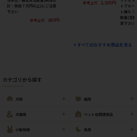
2,325円
参考上代
計：税抜７万円以上)にご注意
トブルージ
下さい
ト購入 
数量(混載
367円
参考上代
意下さい
すべてのおすすめ商品を見る
カテゴリから探す
犬用
猫用
犬猫用
ペット住関連用品
小動物用
鳥用