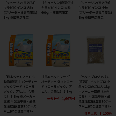
［キョーリン(直送②)］
［キョーリン(直送②)］
［キョーリン(直送②)］
キラピピ インコ 大粒
キラピピ インコ 大粒
キラピピ インコ 中粒
(ブリーダー様専用商品)
600g ※販売店限定
(ブリーダー様専用商品)
1kg ※販売店限定
1kg ※販売店限定
［日本ペットフード小
［日本ペットフード］
［ペットプロジャパン
動物(直送)］バーディー
バーディー ダックフー
(直送)］ペットプロ 中
ダックフード（コール
ド（コールダック、ア
型インコのごはん 1kg
ダック、アヒル、合鴨
ヒル、合鴨に） 1.8kg
※メーカー直送（本州
に） 1.8kg ※メーカー
のみ） ※発注単位・最
1,667円
参考上代
直送 ※発注単位・最低
低発注数量(混載10ケー
発注数量(混載10ケース
ス以上)にご注意下さい
以上)にご注意下さい
1,200円
参考上代