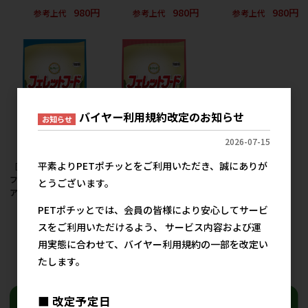
980円
980円
980円
参考上代
参考上代
参考上代
バイヤー利用規約改定のお知らせ
お知らせ
2026-07-15
平素よりPETポチッとをご利用いただき、誠にありが
［イースター］動物村
［イースター］動物村
フェレットフード シニ
フェレットフード メン
とうございます。
ア 1.5kg(250g×6袋)
テナンス
1.5kg(250g×6袋)
PETポチッとでは、会員の皆様により安心してサービ
1,890円
参考上代
1,890円
参考上代
スをご利用いただけるよう、 サービス内容および運
用実態に合わせて、バイヤー利用規約の一部を改定い
たします。
20
件中 1〜20件目
■ 改定予定日