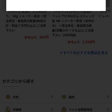
［ペティオ(直送)］ささみふわ
［ペットプロジャパン(直送)］
［デビフ
り。 36g ※メーカー直送 ※発
ペットプロ BIGガム スティック
イ レバー
注単位・最低発注数量(納価合
型 4本 ※メーカー直送（本州の
計：税抜７万円以上)にご注意
み） ※発注単位・最低発注数
下さい
量(混載10ケース以上)にご注意
下さい【8月特価】
367円
参考上代
2,200円
参考上代
すべてのおすすめ商品を見る
カテゴリから探す
犬用
猫用
犬猫用
ペット住関連用品