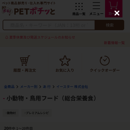
C
l
o
検索
s
e
夏季休業及び発送スケジュールのお知らせ
新着情報一覧
全商品
メーカー別
あ 行
イースター 株式会社
小動物・鳥用フード（総合栄養食）
動物村
プレミアムレシピ
20
件中 1〜20件目