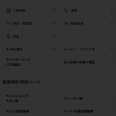
小動物用
鳥用
爬虫・両生類
観賞魚用
昆虫
その他/雑貨
メーカー・ブランド別
ブリーダーパック
まとめ買いお買い得品
(プロ製品)
業種様別 特設ページ
ペットショップ/
ブリーダー様
サロン様
カフェ/飲食店様
ペットOK宿泊施設様