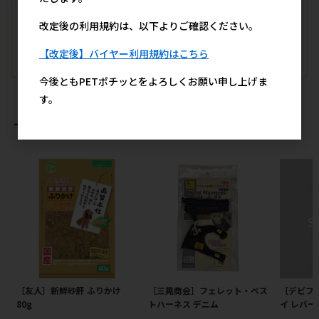
改定後の利用規約は、以下よりご確認ください。
【改定後】バイヤー利用規約はこちら
今後ともPETポチッとをよろしくお願い申し上げま
す。
おすすめ商品
［友人］新鮮砂肝 ふりかけ
［三晃商会］フェレット・ベス
［デビフ
80g
トハーネス デニム
イ レバー