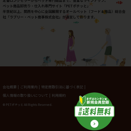
定番ロングセラーからペット専門商品まで、豊富なラインナップ。
ペット商品卸売り・仕入れ専門サイト「PETポチッと」
半世紀以上、関西を中心に全国展開するオールペット（フード＆用品）総合会
社「ラブリー・ペット商事株式会社」が運営しております。
会社概要
|
ご利用案内
|
特定商取引法に基づく表記
|
個人情報の取り扱いについて
|
利用規約
© PETポチッと All Rights Reserved.