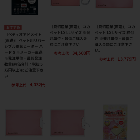
［貝沼産業(直送)］ユカ
［貝沼産業(直送)］ユカ
ペットLX LLサイズ ※発
ペット LX Lサイズ 枠付
［ペティオアドメイト
注単位・最低ご購入金
き ※発注単位・最低ご
(直送)］ペット用リバー
額にご注意下さい
購入金額にご注意下さ
シブル電気ヒーター ハ
い。
34,500円
ード S ※メーカー直送
参考上代
13,779円
※発注単位・最低発注
参考上代
数量(納価合計：税抜５
万円以上)にご注意下さ
い
4,032円
参考上代