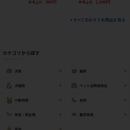
345円
2,240円
参考上代
参考上代
すべてのおすすめ商品を見る
カテゴリから探す
犬用
猫用
犬猫用
ペット住関連用品
小動物用
鳥用
爬虫・両生類
観賞魚用
昆虫