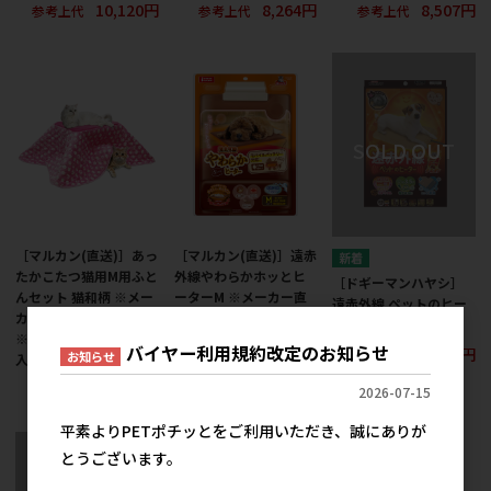
10,120円
8,264円
8,507円
参考上代
参考上代
参考上代
［マルカン(直送)］あっ
［マルカン(直送)］遠赤
たかこたつ猫用M用ふと
外線やわらかホッとヒ
［ドギーマンハヤシ］
んセット 猫和柄 ※メー
ーターM ※メーカー直
遠赤外線 ペットのヒー
カー直送となります。
送となります。※発注
ターテキオン ワイド
※発注単位・最低ご購
単位・最低ご購入金額
バイヤー利用規約改定のお知らせ
5,957円
参考上代
お知らせ
入金額にご注意下さい
にご注意下さい
3,480円
4,624円
参考上代
参考上代
2026-07-15
平素よりPETポチッとをご利用いただき、誠にありが
とうございます。