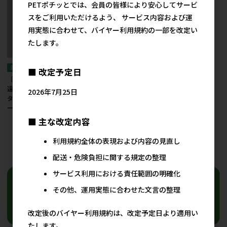
PETポチッとでは、会員の皆様により安心してサービ
スをご利用いただけるよう、 サービス内容および運
用実態に合わせて、バイヤー利用規約の一部を改定い
たします。
■ 改定予定日
［ドギーマンハヤシ］
遠赤外線 ペットのヒー
2026年7月25日
ターテキオン レギュラ
ー
■ 主な改定内容
4,979円
参考上代
利用規約全体の表現および内容の見直し
19
件中 1〜19件目
配送・危険負担に関する規定の整理
サービス利用における責任範囲の明確化
その他、運用実態に合わせた文言の整理
改定後のバイヤー利用規約は、改定予定日より適用い
たします。