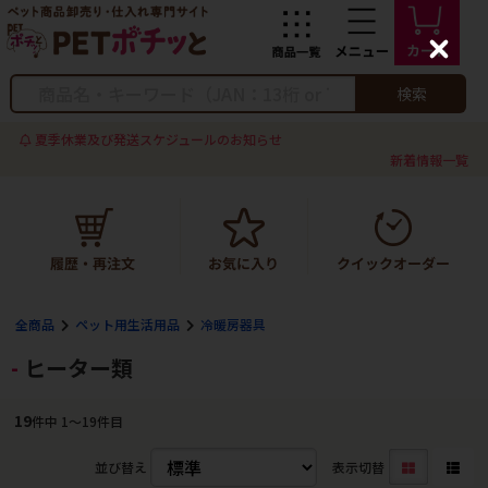
C
l
o
検索
s
e
夏季休業及び発送スケジュールのお知らせ
新着情報一覧
全商品
ペット用生活用品
冷暖房器具
ヒーター類
19
件中 1〜19件目
並び替え
表示切替