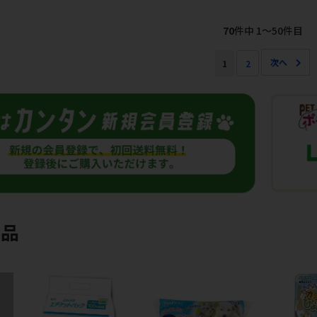
70
件中 1〜50件目
1
2
商品