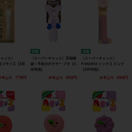
キャット］
［スーパーキャット］百戦錬
［スーパーキャット］
NE Sサイズ【8月
磨！不屈のボクサー ブタ【8
POKENYA ソックス ピンク
月特価】
【8月特価】
779円
890円
890円
参考上代
参考上代
参考上代