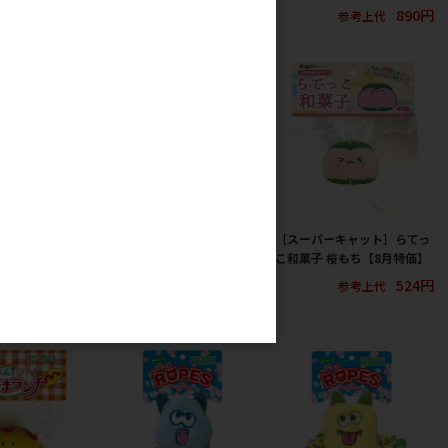
779円
779円
890円
参考上代
参考上代
参考上代
キャット］らてっ
［スーパーキャット］らてっ
［スーパーキャット］らてっ
ら焼き【8月特
こ和菓子 いちご大福【8月特
こ和菓子 桜もち【8月特価】
価】
524円
参考上代
524円
524円
参考上代
参考上代