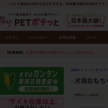
＼ペット用品を1点から仕入れできる／日本最大級のBtoBサイト｜
カテゴリ
ベストセラー
新商品特集
メーカー
【新着情報】
夏季休業及び発送スケジュールのお知らせ
全商品
メーカー別
さ 
犬用おもち
70
件中 1〜50件目