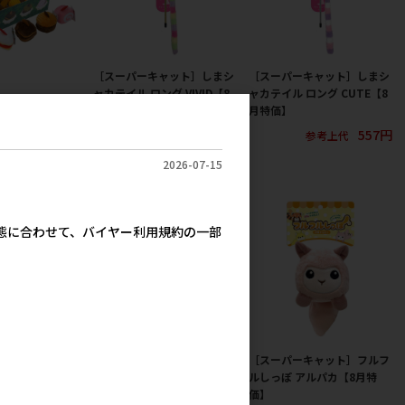
［スーパーキャット］しまシ
［スーパーキャット］しまシ
ャカテイル ロング VIVID【8
ャカテイル ロング CUTE【8
キャット］ワンワ
月特価】
月特価】
X 16個入／1ボ
557円
557円
個）【8月特価】
参考上代
参考上代
400円
参考上代
2026-07-15
実態に合わせて、バイヤー利用規約の一部
キャット］シャカ
［スーパーキャット］シャカ
［スーパーキャット］フルフ
ベビー イカ【8
シャカ水族館ベビー タコ【8
ルしっぽ アルパカ【8月特
月特価】
価】