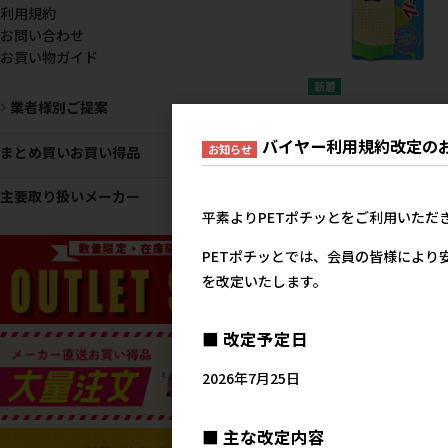
利用規約
お問い合わせ
お買い物ガイド
業者様別ご提案
［スーパーキャット］ヒ
キミール ブリトー【8月
バイヤー利用規約改定の
価】
お知らせ
まとめ買いお買い得品
89
参考上代
主要取り扱いメーカー
平素よりPETポチッとをご利用いただ
PETポチッとでは、会員の皆様により
を改定いたします。
■ 改定予定日
2026年7月25日
［スーパーキャット］
Nobichatta ラッコ【8
■ 主な改定内容
価】