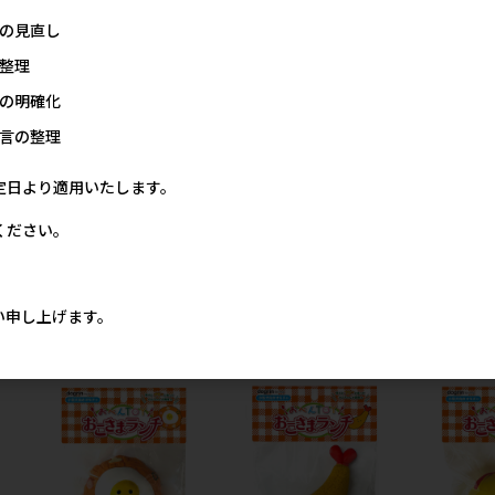
00円
1,000円
779円
参考上代
参考上代
の見直し
整理
の明確化
言の整理
定日より適用いたします。
ください。
ルフ
［スーパーキャット］フルフ
［スーパーキャット］らてっ
［スーパー
価】
ルしっぽ レッサーパンダ【8
こ和菓子 最中【8月特価】
こ和菓子 ど
月特価】
価】
0円
524円
い申し上げます。
参考上代
890円
参考上代