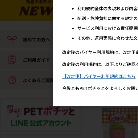
1,0
参考上代
利用規約全体の表現および内容
配送・危険負担に関する規定の
サービス利用における責任範囲
その他、運用実態に合わせた文
改定後のバイヤー利用規約は、改定予
改定後の利用規約は、以下よりご確認
［スーパーキャット］フ
【改定後】バイヤー利用規約はこちら
ルしっぽ キツネ【8月特
89
今後ともPETポチッとをよろしくお願
参考上代