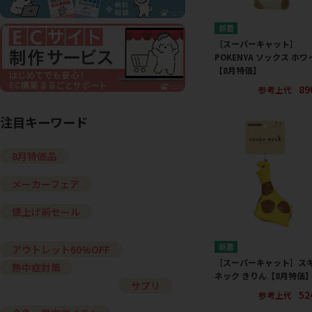
［スーパーキャット］
POKENYA ソックス ホワ
【8月特価】
89
参考上代
注目キーワード
8月特価品
メーカーフェア
値上げ前セール
アウトレット60%OFF
［スーパーキャット］ス
熱中症対策
ネック きりん【8月特価
サプリ
52
参考上代