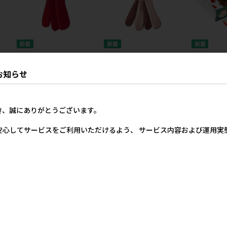
モマ
［スーパーキャット］ふりっ
［スーパーキャット］ふりっ
［スーパー
特
こ たこやき【8月特価】
こ いかやき【8月特価】
ンスイーツBO
お知らせ
ックス（16
779円
779円
参考上代
参考上代
0円
き、誠にありがとうございます。
安心してサービスをご利用いただけるよう、 サービス内容および運用
［スーパーキャット］
［スーパーキャット］シャカ
［スーパー
月特
Nobichatta カモノハシ【8
シャカ水族館ベビー クラゲ
シャカ水族館
月特価】
【8月特価】
月特価】