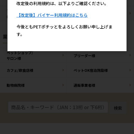
改定後の利用規約は、以下よりご確認ください。
ブリーダーパック
まとめ買いお買い得品
【改定後】バイヤー利用規約はこちら
(プロ製品)
今後ともPETポチッとをよろしくお願い申し上げま
す。
業種様別 特設ページ
ペットショップ/
ブリーダー様
サロン様
カフェ/飲食店様
ペットOK宿泊施設様
動物病院様
通販事業者様
検索