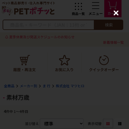
C
l
o
検索
s
e
夏季休業及び発送スケジュールのお知らせ
新着情報一覧
全商品
メーカー別
ま 行
株式会社 マツヒロ
素材万歳
4
件中 1〜4件目
並び替え
表示切替