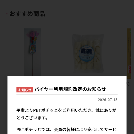
おすすめ商品
［ペッツルート］カシャカシャ
［ペットプロジャパン］ペット
［友人］
バイヤー利用規約改定のお知らせ
じゃれる 金魚
プロ BIGガム スティック型 4本
80g
お知らせ
【8月特価】
380円
参考上代
2026-07-15
2,200円
参考上代
平素よりPETポチッとをご利用いただき、誠にありが
とうございます。
PETポチッとでは、会員の皆様により安心してサービ