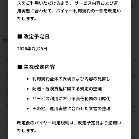
スをご利用いただけるよう、 サービス内容および運
すべてのおすすめ商品を見る
用実態に合わせて、バイヤー利用規約の一部を改定い
たします。
■ 改定予定日
カテゴリから探す
2026年7月25日
犬用
猫用
■ 主な改定内容
犬猫用
ペット住関連用品
利用規約全体の表現および内容の見直し
配送・危険負担に関する規定の整理
小動物用
鳥用
サービス利用における責任範囲の明確化
爬虫・両生類
観賞魚用
その他、運用実態に合わせた文言の整理
昆虫
改定後のバイヤー利用規約は、改定予定日より適用い
たします。
その他/雑貨
メーカー・ブランド別