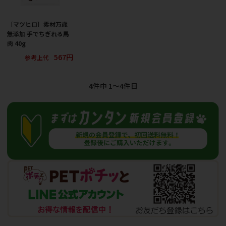
［マツヒロ］素材万歳
無添加 手でちぎれる馬
肉 40g
567円
参考上代
4
件中 1〜4件目