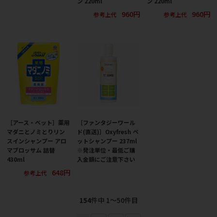
ン 220ml
ン 220ml
960円
960円
参考上代
参考上代
［アース・ペット］薬用
［ファンタジーワール
マダニとノミとりリン
ド(直送)］Oxyfresh ペ
スインシャンプー アロ
ットシャンプー 237ml
マブロッサム 詰替
※発注単位・最低ご購
430ml
入金額にご注意下さい
648円
参考上代
154
件中 1〜50件目