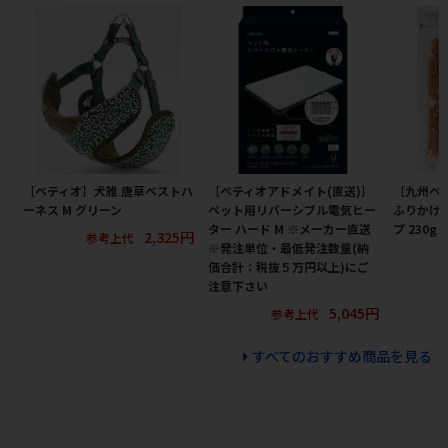
［ペティオ］犬雅 唐草ベストハ
［ペティオアドメイト(直送)］
［九州ペ
ーネス M グリーン
ペット用リバーシブル電気ヒー
ふりかけ
ター ハード M ※メーカー直送
プ 230
2,325円
参考上代
※発注単位・最低発注数量(納
価合計：税抜５万円以上)にご
注意下さい
5,045円
参考上代
すべてのおすすめ商品を見る