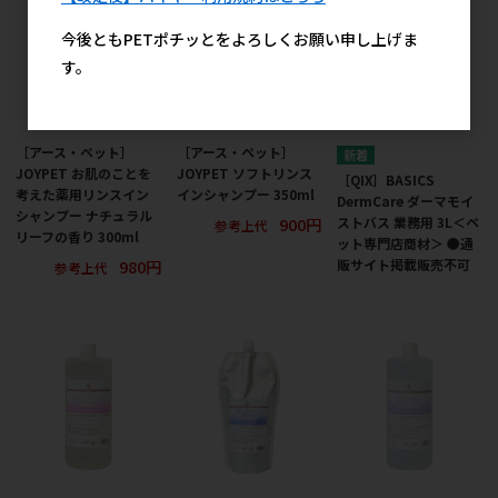
今後ともPETポチッとをよろしくお願い申し上げま
す。
［アース・ペット］
［アース・ペット］
JOYPET お肌のことを
JOYPET ソフトリンス
［QIX］BASICS
考えた薬用リンスイン
インシャンプー 350ml
DermCare ダーマモイ
シャンプー ナチュラル
900円
ストバス 業務用 3L＜ペ
参考上代
リーフの香り 300ml
ット専門店商材＞ ●通
980円
販サイト掲載販売不可
参考上代