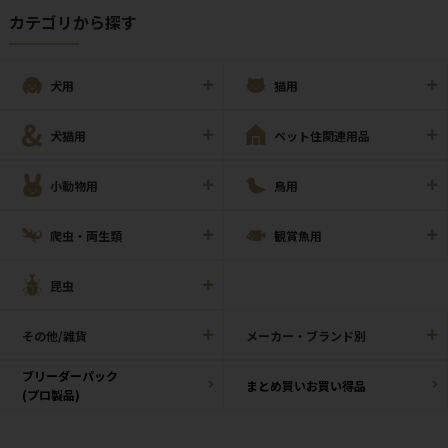
カテゴリから探す
犬用
猫用
犬猫用
ペット住関連用品
小動物用
鳥用
爬虫・両生類
観賞魚用
昆虫
その他/雑貨
メーカー・ブランド別
ブリーダーパック
まとめ買いお買い得品
(プロ製品)