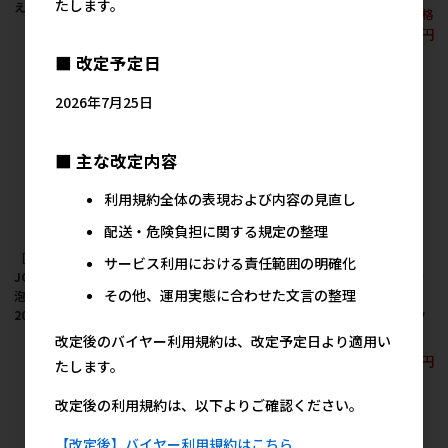
たします。
え用 400ml
1,005円
メーカー希望小売価格
参考上代
580円
1,500円
参考上代
■ 改定予定日
2026年7月25日
■ 主な改定内容
利用規約全体の表現および内容の見直し
配送・危険負担に関する規定の整理
［アース・ペット］
［アース・ペット］
［アース・ペット］
サービス利用における責任範囲の明確化
JOYPET 水のいらない
JOYPET 水のいらない
JOYPET お肌のことを
その他、運用実態に合わせた文言の整理
泡シャンプー 犬用
泡シャンプー 猫用
考えた薬用リンスイン
200ml
200ml
シャンプー ベビーパウ
ダーの香り 300ml
改定後のバイヤー利用規約は、改定予定日より適用い
580円
580円
参考上代
参考上代
980円
参考上代
たします。
改定後の利用規約は、以下よりご確認ください。
【改定後】バイヤー利用規約はこちら