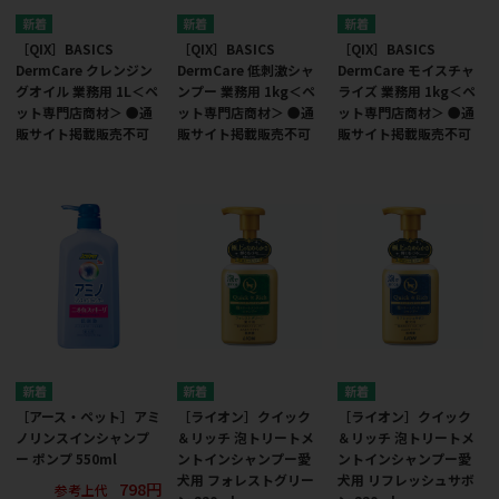
［QIX］BASICS
［QIX］BASICS
［QIX］BASICS
DermCare クレンジン
DermCare 低刺激シャ
DermCare モイスチャ
グオイル 業務用 1L＜ペ
ンプー 業務用 1kg＜ペ
ライズ 業務用 1kg＜ペ
ット専門店商材＞ ●通
ット専門店商材＞ ●通
ット専門店商材＞ ●通
販サイト掲載販売不可
販サイト掲載販売不可
販サイト掲載販売不可
［アース・ペット］アミ
［ライオン］クイック
［ライオン］クイック
ノリンスインシャンプ
＆リッチ 泡トリートメ
＆リッチ 泡トリートメ
ー ポンプ 550ml
ントインシャンプー愛
ントインシャンプー愛
犬用 フォレストグリー
犬用 リフレッシュサボ
798円
参考上代