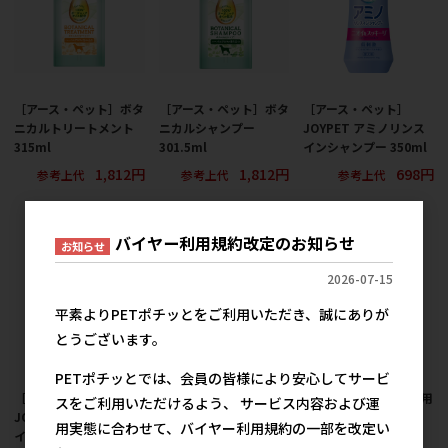
［アース・ペット］ボタ
［アース・ペット］ボタ
［アース・ペット］
ニカルトリートメント
ニカルシャンプー
JOYPET アミノリンス
315ml
301.5ml
インシャンプー 350ml
1,812円
1,812円
698円
参考上代
参考上代
参考上代
バイヤー利用規約改定のお知らせ
お知らせ
2026-07-15
平素よりPETポチッとをご利用いただき、誠にありが
とうございます。
PETポチッとでは、会員の皆様により安心してサービ
［アース・ペット］
［アース・ペット］デリ
［アース・ペット］薬用
スをご利用いただけるよう、 サービス内容および運
JOYPET アミノリンス
ケートな愛犬の保湿肌
スキンクリン 犬用
用実態に合わせて、バイヤー利用規約の一部を改定い
インシャンプー つめか
ケアシャンプー 350ml
350ml