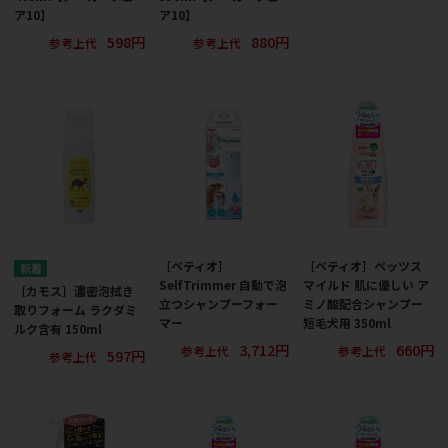
ア10】
ア10】
598円
880円
参考上代
参考上代
［ペティオ］
［ペティオ］ペッツス
SelfTrimmer 自動で泡
マイルド 肌に優しい ア
［カモス］濃密泡拭き
立つシャンプーフォー
ミノ酸配合シャンプー
取りフォーム ラクダミ
マー
短毛犬用 350ml
ルク含有 150ml
3,712円
660円
参考上代
参考上代
597円
参考上代