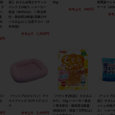
子用
送)］おさんぽ用エチケット
80g
用薄型ペット
・ラ
パック 110枚入 ※メーカー
ケース（60
345円
参考上代
 ※
直送（本州のみ） ※発注単
参考
最
位・最低発注数量(混載10ケ
以
ース以上)にご注意下さい 【8
カ
月特価】
1,800円
参考上代
19円
買い
［ペットプロジャパン］マイ
［ペティオ(直送)］ささみふ
［ペットプロ
粒
ライフベッド SSサイズ ピン
わり。 36g ※メーカー直送
送)］やさし
ク
※発注単位・最低発注数量
ッシュ80枚入
(納価合計：税抜７万円以上)
入） ※メー
9円
2,440円
参考上代