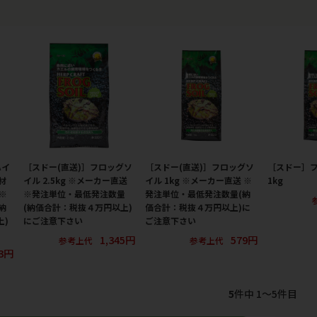
ハイ
［スドー(直送)］フロッグソ
［スドー(直送)］フロッグソ
［スドー］
材
イル 2.5kg ※メーカー直送
イル 1kg ※メーカー直送 ※
1kg
※
※発注単位・最低発注数量
発注単位・最低発注数量(納
納
(納価合計：税抜４万円以上)
価合計：税抜４万円以上)に
上)
にご注意下さい
ご注意下さい
1,345円
579円
参考上代
参考上代
83円
5
件中 1〜5件目