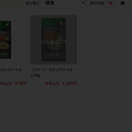
並び替え
表示切替
フロッグソイル
［スドー］フロッグソイル
2.5kg
579円
1,345円
参考上代
参考上代