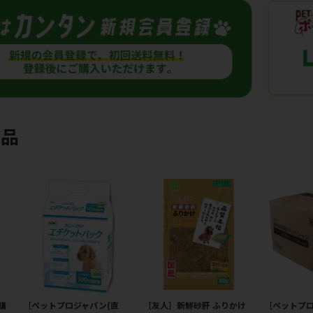
商品
購
［ペットプロジャパン(直
［友人］新鮮砂肝 ふりかけ
［ペットプ