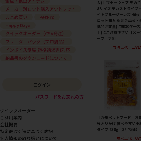
金魚・昆虫アイテム
入)］マナーウェア 男の
Sサイズ モカストライプ
メーカー別ロット購入アウトレット
イトブルージーンズ 46枚
まとめ買い
PetPro
ロット購入 ※発注単位・
Happy Days
低発注数量(混載30ケース
上)にご注意下さい【メー
クイックオーダー（CSV発注）
ーフェア5】
ブリーダーパック（プロ製品）
2,8
参考上代
インボイス制度(適格請求書)対応
納品書のダウンロードについて
ログイン
パスワードをお忘れの方
クイックオーダー
ご利用案内
［九州ペットフード］お
得ふりかけ 食べやすい小
会社概要
タイプ 230g【8月特価】
特定商取引法に基づく表記
87
個人情報の取り扱いについて
参考上代