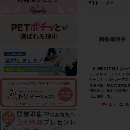
5
件中 1〜5件目
［神畑養魚(直送)］エー
ムフィルター ２２１３ ろ
付セット ※メーカー直送 
発注単位・最低発注数量(
価合計：税抜30,000円以
にご注意下さい
22,0
参考上代