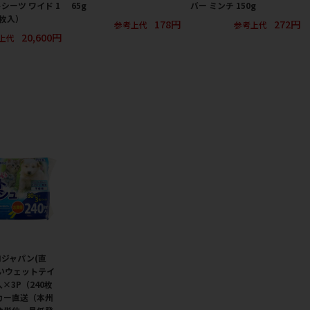
シーツ ワイド 1
65g
バー ミンチ 150g
0枚入）
178円
272円
参考上代
参考上代
20,600円
上代
ジャパン(直
いウェットテイ
×3P（240枚
カー直送（本州