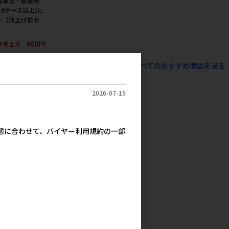
注単位・最低発
10ケース以上)に
 【値上げ前セ
600円
参考上代
すべてのおすすめ商品を見る
2026-07-15
実態に合わせて、バイヤー利用規約の一部