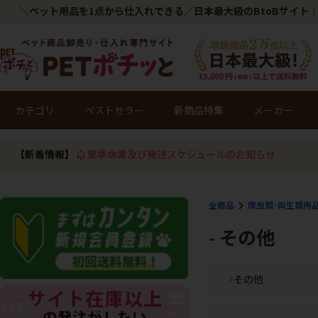
＼ペット用品を1点から仕入れできる／日本最大級のBtoBサイト｜
カテゴリ
ベストセラー
新商品特集
メーカー
【新着情報】
夏季休業及び発送スケジュールのお知らせ
全商品
爬虫類･両生類用
その他
その他