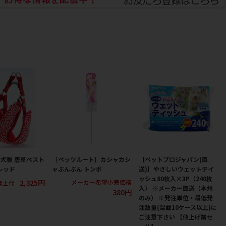
犬雅 唐草ベスト
［ペッツルート］カシャカシ
［ペットプロジャパン(直
レッド
ャぶんぶん トンボ
送)］やさしいウェットテイ
ッシュ80枚入×3P（240枚
2,325円
メーカー希望小売価格
考上代
入） ※メーカー直送（本州
380円
のみ） ※発注単位・最低発
注数量(混載10ケース以上)に
ご注意下さい 【値上げ前セ