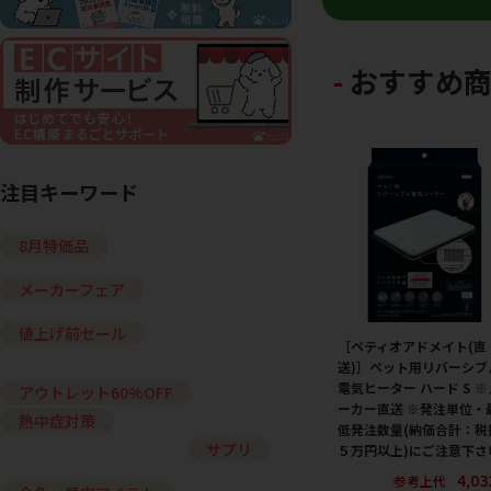
おすすめ
注目キーワード
8月特価品
メーカーフェア
値上げ前セール
［ペティオアドメイト(直
送)］ペット用リバーシブ
電気ヒーター ハード S ※
アウトレット60%OFF
ーカー直送 ※発注単位・
熱中症対策
低発注数量(納価合計：税
サプリ
５万円以上)にご注意下さ
4,0
参考上代