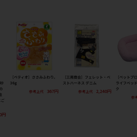
［ペティオ］ささみふわり。
［三晃商会］フェレット・ベ
［ペットプ
猫砂
36g
ストハーネス デニム
ライフベッド
の
ク
367円
2,240円
参考上代
参考上代
注
参
にご
80円