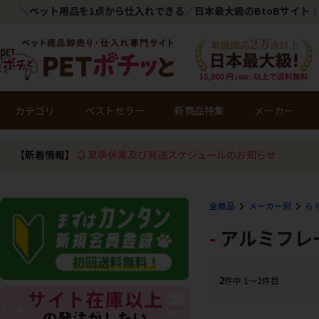
＼ペット用品を1点から仕入れできる／日本最大級のBtoBサイト｜
カテゴリ
ベストセラー
新商品特集
メーカー
【新着情報】
夏季休業及び発送スケジュールのお知らせ
全商品
メーカー別
ら 
アルミフレ
2
件中 1〜2件目