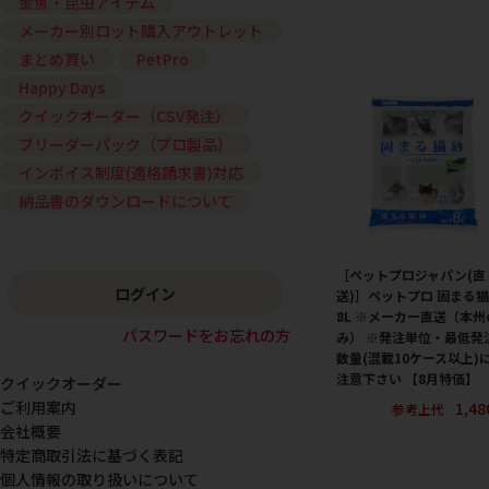
金魚・昆虫アイテム
メーカー別ロット購入アウトレット
まとめ買い
PetPro
Happy Days
クイックオーダー（CSV発注）
ブリーダーパック（プロ製品）
インボイス制度(適格請求書)対応
納品書のダウンロードについて
［ペットプロジャパン(直
ログイン
送)］ペットプロ 固まる
8L ※メーカー直送（本州
パスワードをお忘れの方
み） ※発注単位・最低発
数量(混載10ケース以上)
注意下さい 【8月特価】
クイックオーダー
1,4
ご利用案内
参考上代
会社概要
特定商取引法に基づく表記
個人情報の取り扱いについて