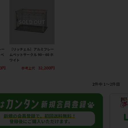
レー
［リッチェル］アルミフレー
 ベ
ムペットサークル 90－60 ホ
ワイト
00円
32,200円
参考上代
2
件中 1〜2件目