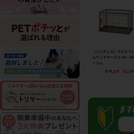
［リッチェル］アルミフ
ムペットサークル 90－60
ージュ
32,2
参考上代