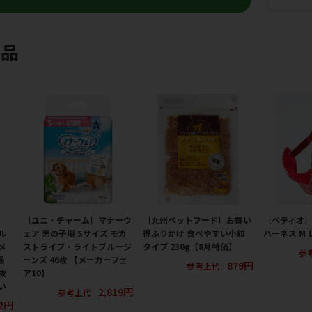
商品
［ユニ・チャーム］マナーウ
［九州ペットフード］お買い
［ペティオ］
ル
ェア 男の子用 Sサイズ モカ
得ふりかけ 食べやすい小粒
ハーネス M 
メ
ストライプ・ライトブルージ
タイプ 230g【8月特価】
参
最
ーンズ 46枚 【メーカーフェ
879円
参考上代
抜
ア10】
い
2,819円
参考上代
32円