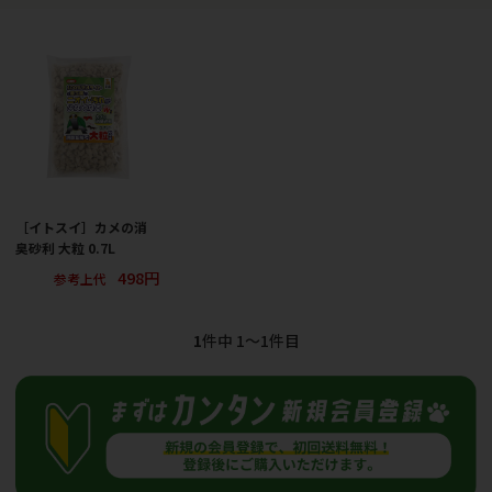
［イトスイ］カメの消
臭砂利 大粒 0.7L
498円
参考上代
1
件中 1〜1件目