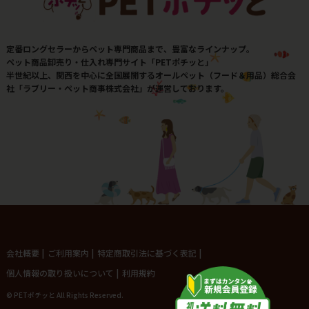
定番ロングセラーからペット専門商品まで、豊富なラインナップ。
ペット商品卸売り・仕入れ専門サイト「PETポチッと」
半世紀以上、関西を中心に全国展開するオールペット（フード＆用品）総合会
社「ラブリー・ペット商事株式会社」が運営しております。
会社概要
|
ご利用案内
|
特定商取引法に基づく表記
|
個人情報の取り扱いについて
|
利用規約
© PETポチッと All Rights Reserved.