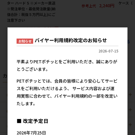
ター ハード S ※メーカー直送
ケース（1
2,240円
参考上代
※発注単位・最低発注数量(納
価合計：税抜５万円以上)にご
注意下さい
4,032円
参考上代
バイヤー利用規約改定のお知らせ
すべてのおすすめ商品を見る
お知らせ
2026-07-15
平素よりPETポチッとをご利用いただき、誠にありが
とうございます。
カテゴリから探す
PETポチッとでは、会員の皆様により安心してサービ
スをご利用いただけるよう、 サービス内容および運
犬用
猫用
用実態に合わせて、バイヤー利用規約の一部を改定い
たします。
犬猫用
ペット住関連用品
■ 改定予定日
小動物用
鳥用
2026年7月25日