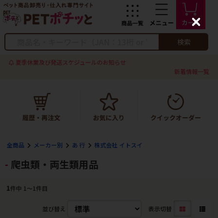
C
l
o
検索
s
e
夏季休業及び発送スケジュールのお知らせ
新着情報一覧
全商品
メーカー別
あ 行
株式会社 イトスイ
爬虫類・両生類用品
1
件中 1〜1件目
並び替え
表示切替