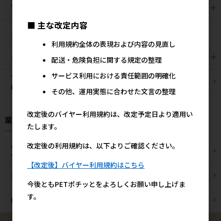
爬虫・両生類
観賞魚用
■ 主な改定内容
昆虫
利用規約全体の表現および内容の見直し
その他/雑貨
メーカー・ブランド別
配送・危険負担に関する規定の整理
サービス利用における責任範囲の明確化
ブリーダーパック
まとめ買いお買い得品
(プロ製品)
その他、運用実態に合わせた文言の整理
改定後のバイヤー利用規約は、改定予定日より適用い
業種様別 特設ページ
たします。
改定後の利用規約は、以下よりご確認ください。
ペットショップ/
ブリーダー様
サロン様
【改定後】バイヤー利用規約はこちら
カフェ/飲食店様
ペットOK宿泊施設様
今後ともPETポチッとをよろしくお願い申し上げま
す。
動物病院様
通販事業者様