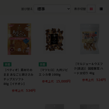
並び替え
表示切替
［マルジョー＆ウエフ
ク(直送)］国産豚耳 ハ
［ペティオ］素材その
［マツヒロ］九州ジビ
ード太切り 40g
まま あなごと鶏ささみ
エ シカ骨 1000g
524円
チップスソフト
参考上代
15,000円
参考上代
80g【イチオシ】
534円
参考上代