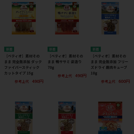
［ペティオ］素材その
［ペティオ］素材その
［ペティオ］素材その
まま 完全無添加 ダック
まま 鴨ササミ 姿造り
まま 完全無添加 フリー
ファイバースティック
70g
ズドライ 鹿肉キューブ
カットタイプ 15g
18g
490円
参考上代
490円
600円
参考上代
参考上代