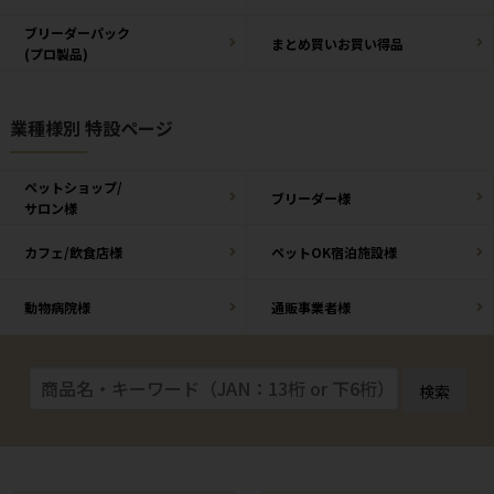
ブリーダーパック
まとめ買いお買い得品
(プロ製品)
業種様別 特設ページ
ペットショップ/
ブリーダー様
サロン様
カフェ/飲食店様
ペットOK宿泊施設様
動物病院様
通販事業者様
検索