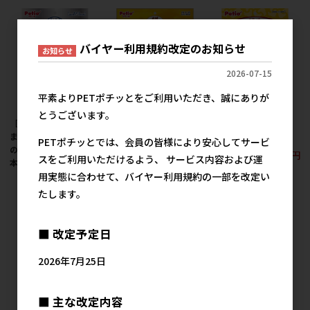
バイヤー利用規約改定のお知らせ
お知らせ
2026-07-15
平素よりPETポチッとをご利用いただき、誠にありが
とうございます。
［ペティオ］素材その
［ペティオ］素材その
［ペティオ］ササミ巻
まま 天然牛皮とササミ
まま 完全無添加 極薄チ
きのおにく 10本入
PETポチッとでは、会員の皆様により安心してサービ
の歯みがきガム 野菜 20
キンスライスハード
445円
参考上代
スをご利用いただけるよう、 サービス内容および運
本入
180g
用実態に合わせて、バイヤー利用規約の一部を改定い
445円
1,512円
参考上代
参考上代
たします。
■ 改定予定日
2026年7月25日
■ 主な改定内容