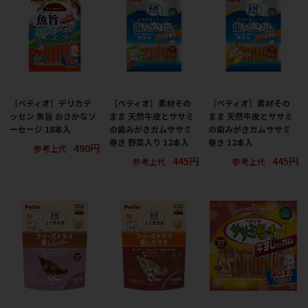
［ペティオ］デリカテ
［ペティオ］素材その
［ペティオ］素材その
ッセン 魚旨 おさかなソ
まま 天然牛皮とササミ
まま 天然牛皮とササミ
ーセージ 18本入
の歯みがきガムササミ
の歯みがきガムササミ
巻き 野菜入り 12本入
巻き 12本入
490円
参考上代
445円
445円
参考上代
参考上代