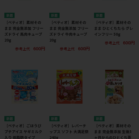
［ペティオ］素材その
［ペティオ］素材その
［ペティオ］素材その
まま 完全無添加 フリー
まま 完全無添加 フリー
まま ひとくちたら グレ
ズドライ 馬肉キューブ
ズドライ 牛肉キューブ
インフリー 50g
20g
20g
600円
参考上代
600円
600円
参考上代
参考上代
［ペティオ］ごほうび
［ペティオ］レバーチ
［ペティオ］素材その
プチアイス ヤギミルク
ップス ソフト 大満足祭
まま 完全無添加 生後3
入り 低脂肪タイプ
240g
ヶ月からのひとくち蒸