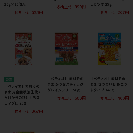
16g×15個入
しカツオ 25g
890円
参考上代
524円
267円
参考上代
参考上代
［ペティオ］ 素材その
［ペティオ］素材その
まま かつおスティック
まま さつまいも 極こつ
［ペティオ］素材その
グレインフリー 50g
ぶタイプ 140g
まま 完全無添加 生後3
600円
400円
ヶ月からのひとくち蒸
参考上代
参考上代
しマグロ 25g
267円
参考上代