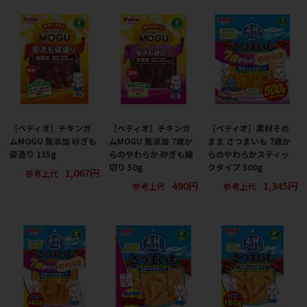
［ペティオ］チキンガ
［ペティオ］チキンガ
［ペティオ］素材その
ムMOGU 無添加 砂ぎも
ムMOGU 無添加 7歳か
まま さつまいも 7歳か
姿造り 135g
らのやわらか 砂ぎも細
らのやわらかスティッ
切り 50g
クタイプ 500g
1,067円
参考上代
490円
1,345円
参考上代
参考上代