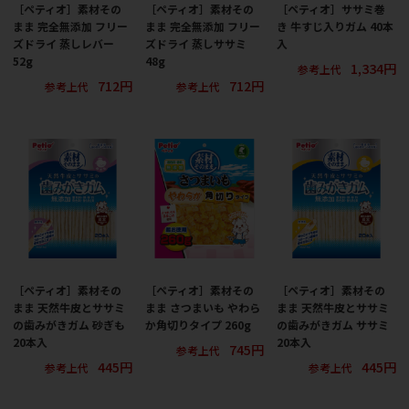
［ペティオ］素材その
［ペティオ］素材その
［ペティオ］ササミ巻
まま 完全無添加 フリー
まま 完全無添加 フリー
き 牛すじ入りガム 40本
ズドライ 蒸しレバー
ズドライ 蒸しササミ
入
52g
48g
1,334円
参考上代
712円
712円
参考上代
参考上代
［ペティオ］素材その
［ペティオ］素材その
［ペティオ］素材その
まま 天然牛皮とササミ
まま さつまいも やわら
まま 天然牛皮とササミ
の歯みがきガム 砂ぎも
か角切りタイプ 260g
の歯みがきガム ササミ
20本入
20本入
745円
参考上代
445円
445円
参考上代
参考上代