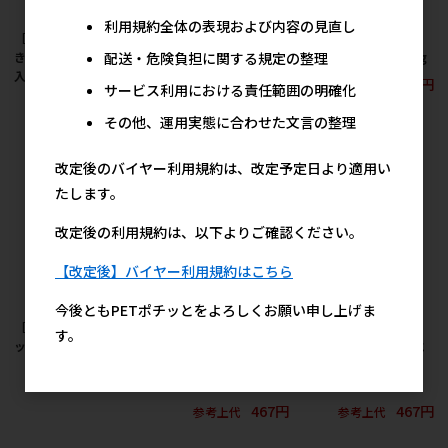
利用規約全体の表現および内容の見直し
［ペティオ］ササミ巻
［ペティオ］素材その
［ペティオ］乳酸菌の
配送・危険負担に関する規定の整理
き 牛すじ入りガム 12本
まま 紫さつまいも 細切
ちから ササミ巻き 80g
入
りタイプ 140g
445円
参考上代
サービス利用における責任範囲の明確化
445円
400円
参考上代
参考上代
その他、運用実態に合わせた文言の整理
改定後のバイヤー利用規約は、改定予定日より適用い
たします。
改定後の利用規約は、以下よりご確認ください。
【改定後】バイヤー利用規約はこちら
今後ともPETポチッとをよろしくお願い申し上げま
［ペティオ］レバーポ
［ペティオ］かわいく
［ペティオ］かわいく
す。
ップ タラロール 3本入
たべちゃう！ レバーと
たべちゃう！ ササミと
タラのロールスティッ
タラのロールスティッ
267円
参考上代
ク 7本入
ク 7本入
467円
467円
参考上代
参考上代