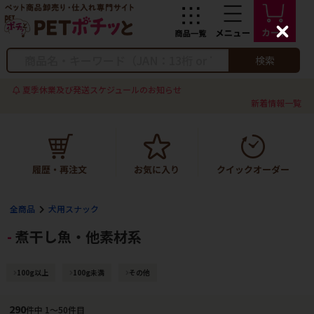
C
l
o
検索
s
e
夏季休業及び発送スケジュールのお知らせ
新着情報一覧
全商品
犬用スナック
煮干し魚・他素材系
100g以上
100g未満
その他
290
件中 1〜50件目