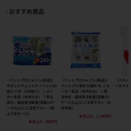
おすすめ商品
［ペットプロジャパン(直送)］
［ペットプロジャパン(直送)］
［ペティ
やさしいウェットテイッシュ80
ペットプロ 固まる猫砂 8L ※メ
ーネス M
枚入×3P（240枚入） ※メー
ーカー直送（本州のみ） ※発
カー直送（本州のみ） ※発注
注単位・最低発注数量(混載10
単位・最低発注数量(混載10ケ
ケース以上)にご注意下さい 【8
ース以上)にご注意下さい 【値
月特価】
上げ前セール】
1,480円
参考上代
600円
参考上代