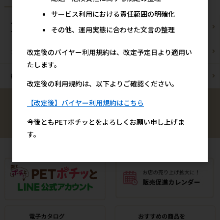
サービス利用における責任範囲の明確化
ペットショップ/
ブリーダー様
その他、運用実態に合わせた文言の整理
サロン様
改定後のバイヤー利用規約は、改定予定日より適用い
カフェ/飲食店様
ペットOK宿泊施設様
たします。
動物病院様
通販事業者様
改定後の利用規約は、以下よりご確認ください。
【改定後】バイヤー利用規約はこちら
検索
今後ともPETポチッとをよろしくお願い申し上げま
す。