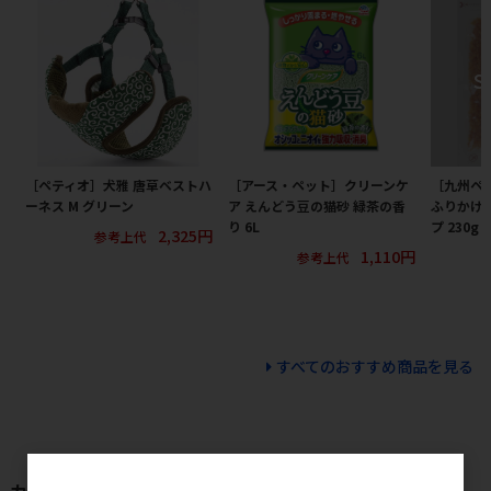
［ペティオ］犬雅 唐草ベストハ
［アース・ペット］クリーンケ
［九州ペ
ーネス M グリーン
ア えんどう豆の猫砂 緑茶の香
ふりかけ
り 6L
プ 230
2,325円
参考上代
1,110円
参考上代
すべてのおすすめ商品を見る