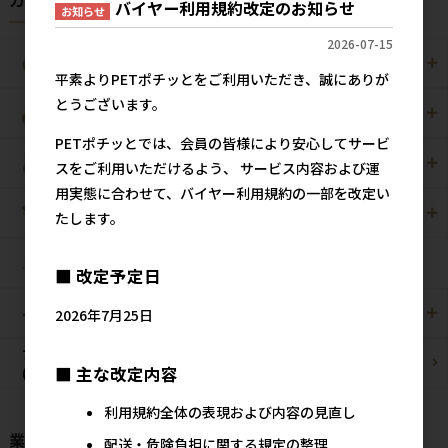
カテゴリから探す
バイヤー利用規約改定のお知らせ
お知らせ
2026-07-15
犬用
猫用
平素よりPETポチッとをご利用いただき、誠にありが
とうございます。
犬猫用
ペット住関連用品
PETポチッとでは、会員の皆様により安心してサービ
小動物用
鳥用
スをご利用いただけるよう、 サービス内容および運
用実態に合わせて、バイヤー利用規約の一部を改定い
爬虫・両生類
観賞魚用
たします。
昆虫
■ 改定予定日
その他/雑貨
メーカー・ブランド別
2026年7月25日
ブリーダーパック
まとめ買いお買い得品
■ 主な改定内容
(プロ製品)
利用規約全体の表現および内容の見直し
業種様別 特設ページ
配送・危険負担に関する規定の整理