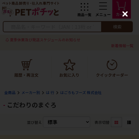
C
l
o
検索
s
e
夏季休業及び発送スケジュールのお知らせ
新着情報一覧
全商品
メーカー別
は 行
はごろもフーズ 株式会社
こだわりのまぐろ
並び替え
表示切替