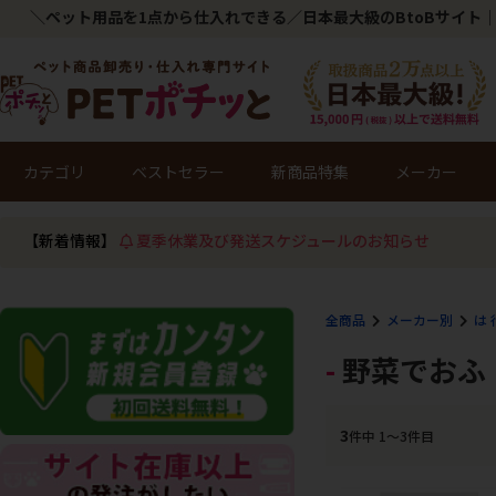
＼ペット用品を1点から仕入れできる／日本最大級のBtoBサイト｜
カテゴリ
ベストセラー
新商品特集
メーカー
【新着情報】
夏季休業及び発送スケジュールのお知らせ
全商品
メーカー別
は 
野菜でおふ
3
件中 1〜3件目