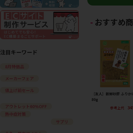
おすすめ
注目キーワード
8月特価品
メーカーフェア
値上げ前セール
［友人］新鮮砂肝 ふりか
80g
アウトレット60%OFF
34
参考上代
熱中症対策
サプリ