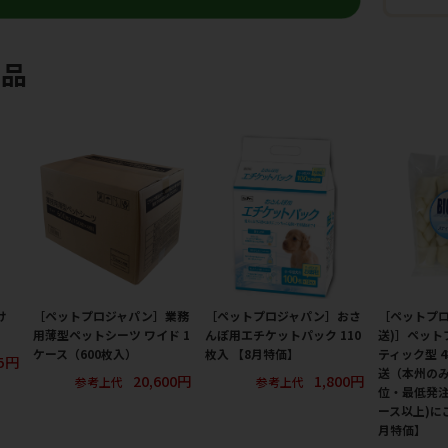
商品
け
［ペットプロジャパン］業務
［ペットプロジャパン］おさ
［ペットプロ
用薄型ペットシーツ ワイド 1
んぽ用エチケットパック 110
送)］ペットプ
ケース（600枚入）
枚入 【8月特価】
ティック型 
5円
送（本州のみ
20,600円
1,800円
参考上代
参考上代
位・最低発注
ース以上)に
月特価】