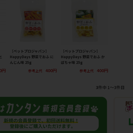
［ペットプロジャパン］
［ペットプロジャパン］
と
HappyDays 野菜でおふ に
HappyDays 野菜でおふ か
んじん味 25g
ぼちゃ味 25g
0円
400円
400円
参考上代
参考上代
3
件中 1〜3件目