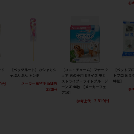
参
ード
［ペッツルート］カシャカシ
［ユニ・チャーム］マナーウ
［ペットプ
ャぶんぶん トンボ
ェア 男の子用 Sサイズ モカ
トプロ 固まる
ストライプ・ライトブルージ
特価】
50円
メーカー希望小売価格
ーンズ 46枚 【メーカーフェ
380円
参
ア10】
2,819円
参考上代