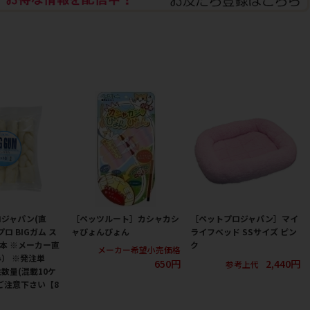
ジャパン(直
［ペッツルート］カシャカシ
［ペットプロジャパン］マイ
ロ BIGガム ス
ャびょんびょん
ライフベッド SSサイズ ピン
4本 ※メーカー直
ク
メーカー希望小売価格
） ※発注単
650円
2,440円
参考上代
数量(混載10ケ
ご注意下さい【8