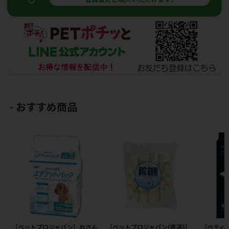
おすすめ商品
［ペットプロジャパン］おさん
［ペットプロジャパン(直送)］
［ペティオ