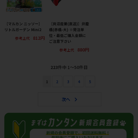
［マルカン ニッソー］
［貝沼産業(直送)］弁慶
リトルガーデン Mini2
橋(赤橋-大) ※発注単
位・最低ご購入金額に
812円
参考上代
ご注意下さい
880円
参考上代
223
件中 1〜50件目
1
2
3
4
5