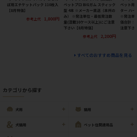
ぽ用エチケットパック 110枚入
ペットプロ BIGガム スティック
ペット用
【8月特価】
型 4本 ※メーカー直送（本州の
ター ハー
み） ※発注単位・最低発注数
※発注単
1,800円
参考上代
量(混載10ケース以上)にご注意
価合計：
下さい【8月特価】
注意下さ
2,200円
参考上代
すべてのおすすめ商品を見る
カテゴリから探す
犬用
猫用
犬猫用
ペット住関連用品