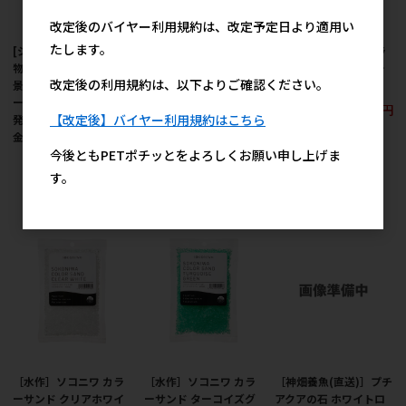
改定後のバイヤー利用規約は、改定予定日より適用い
たします。
[ジェックス(直送：小動
[ジェックス(直送：小動
［水作］ソコニワ カラ
物・観賞魚)] メダカ水
物・観賞魚)] メダカ水
ーサンド トパーズゴー
改定後の利用規約は、以下よりご確認ください。
景 天然産卵草 ※メーカ
景 メダカの産卵草 ホテ
ルド 200ml
ー直送となります。※
イアオイ ※メーカー直
450円
参考上代
【改定後】バイヤー利用規約はこちら
発注単位・最低ご購入
送となります。※発注
金額にご注意下さい
単位・最低ご購入金額
今後ともPETポチッとをよろしくお願い申し上げま
にご注意下さい
612円
参考上代
す。
667円
参考上代
［水作］ソコニワ カラ
［水作］ソコニワ カラ
［神畑養魚(直送)］プチ
ーサンド クリアホワイ
ーサンド ターコイズグ
アクアの石 ホワイトロ