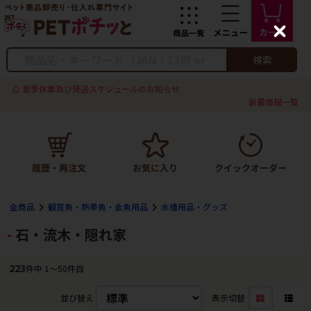
C
l
o
検索
s
e
夏季休業及び発送スケジュールのお知らせ
新着情報一覧
全商品
観賞魚・熱帯魚・金魚用品
水槽用品・グッズ
石・流木・隠れ家
223
件中 1〜50件目
並び替え
表示切替