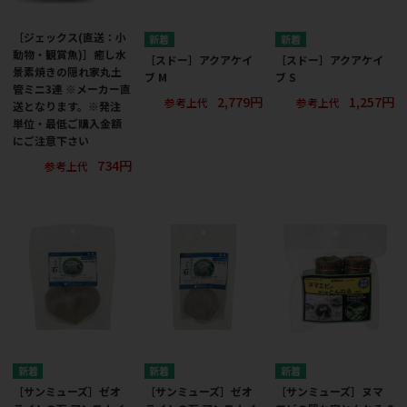
［ジェックス(直送：小
動物・観賞魚)］癒し水
［スドー］アクアケイ
［スドー］アクアケイ
景素焼きの隠れ家丸土
ブ M
ブ S
管ミニ3連 ※メーカー直
2,779円
1,257円
参考上代
参考上代
送となります。※発注
単位・最低ご購入金額
にご注意下さい
734円
参考上代
［サンミューズ］ゼオ
［サンミューズ］ゼオ
［サンミューズ］ヌマ