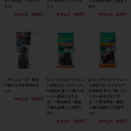
ライトの石 アンモナイ
ライトの石 アンモナイ
エビの隠れ家とんねる 2
ト M
ト S
本入
800円
680円
600円
参考上代
参考上代
参考上代
［サンミューズ］魚釣
[ジェックス(アウトレッ
[ジェックス(アウトレッ
り爺さんの水質浄化セ
ト直送②)] バクテリア
ト直送②)］バクテリア
ット
付溶岩石 黒 小 3個 ※メ
付溶岩石 赤 小 3個 ※メ
ーカー直送となりま
ーカー直送となりま
880円
参考上代
す。※発注単位・最低
す。※発注単位・最低
ご購入金額にご注意下
ご購入金額にご注意下
さい
さい
800円
800円
参考上代
参考上代