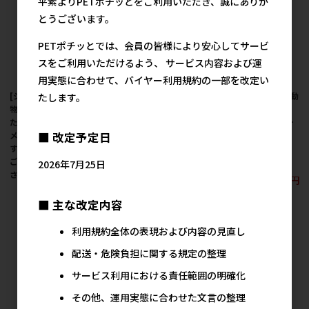
平素よりPETポチッとをご利用いただき、誠にありが
とうございます。
PETポチッとでは、会員の皆様により安心してサービ
スをご利用いただけるよう、 サービス内容および運
用実態に合わせて、バイヤー利用規約の一部を改定い
[ジェックス(直送：小動
[ジェックス(直送：小動
[ジェックス(直送：小動
たします。
物・観賞魚)] 癒し水景
物・観賞魚)] 金魚水景
物・観賞魚)] 金魚水景
たっぷり アンブリア ※
天然おつまみ草 大 ※メ
天然おつまみ草 ※メー
メーカー直送となりま
ーカー直送となりま
カー直送となります。
■ 改定予定日
す。※発注単位・最低
す。※発注単位・最低
※発注単位・最低ご購
ご購入金額にご注意下
ご購入金額にご注意下
入金額にご注意下さい
2026年7月25日
さい
さい
612円
参考上代
634円
1,000円
参考上代
参考上代
■ 主な改定内容
利用規約全体の表現および内容の見直し
配送・危険負担に関する規定の整理
サービス利用における責任範囲の明確化
その他、運用実態に合わせた文言の整理