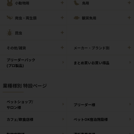
小動物用
鳥用
爬虫・両生類
観賞魚用
昆虫
その他/雑貨
メーカー・ブランド別
ブリーダーパック
まとめ買いお買い得品
(プロ製品)
業種様別 特設ページ
ペットショップ/
ブリーダー様
サロン様
カフェ/飲食店様
ペットOK宿泊施設様