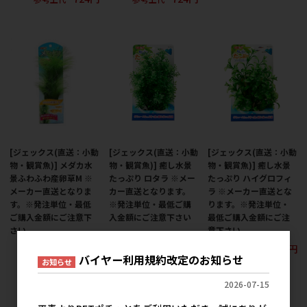
[ジェックス(直送：小動
[ジェックス(直送：小動
[ジェックス(直送：小動
物・観賞魚)] メダカ水
物・観賞魚)] 癒し水景
物・観賞魚)] 癒し水景
景ふわふわ産卵草M ※
たっぷり ロタラ ※メー
たっぷり ハイグロフィ
メーカー直送となりま
カー直送となります。
ラ ※メーカー直送とな
す。※発注単位・最低
※発注単位・最低ご購
ります。※発注単位・
ご購入金額にご注意下
入金額にご注意下さい
最低ご購入金額にご注
さい
意下さい
634円
参考上代
790円
634円
参考上代
参考上代
バイヤー利用規約改定のお知らせ
お知らせ
2026-07-15