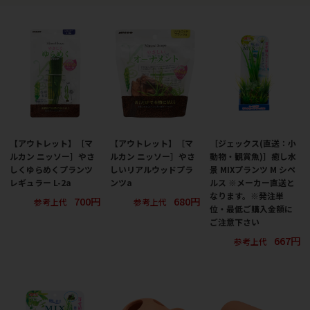
【アウトレット】［マ
【アウトレット】［マ
［ジェックス(直送：小
ルカン ニッソー］やさ
ルカン ニッソー］やさ
動物・観賞魚)］癒し水
しくゆらめくプランツ
しいリアルウッドプラ
景 MIXプランツ M シペ
レギュラー L-2a
ンツa
ルス ※メーカー直送と
なります。※発注単
700円
680円
参考上代
参考上代
位・最低ご購入金額に
ご注意下さい
667円
参考上代