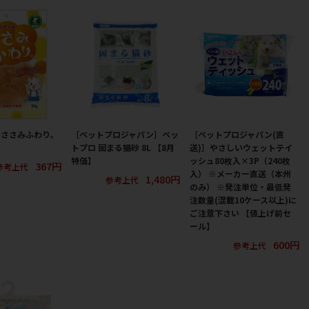
］ささみふわり。
［ペットプロジャパン］ペッ
［ペットプロジャパン(直
トプロ 固まる猫砂 8L 【8月
送)］やさしいウェットテイ
特価】
ッシュ80枚入×3P（240枚
367円
参考上代
入） ※メーカー直送（本州
1,480円
参考上代
のみ） ※発注単位・最低発
注数量(混載10ケース以上)に
ご注意下さい 【値上げ前セ
ール】
600円
参考上代