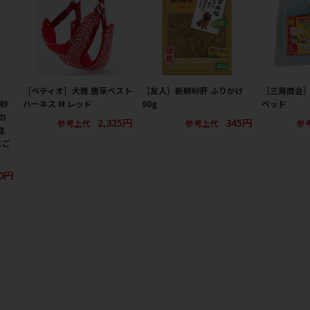
［ペティオ］犬雅 唐草ベスト
［友人］新鮮砂肝 ふりかけ
［三晃商会
猫砂
ハーネス M レッド
80g
ベッド
の
2,325円
345円
参考上代
参考上代
参
注
にご
80円