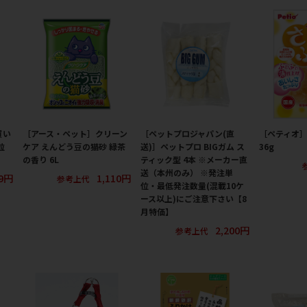
買い
［アース・ペット］クリーン
［ペットプロジャパン(直
［ペティオ
粒
ケア えんどう豆の猫砂 緑茶
送)］ペットプロ BIGガム ス
36g
の香り 6L
ティック型 4本 ※メーカー直
送（本州のみ） ※発注単
9円
1,110円
参考上代
位・最低発注数量(混載10ケ
ース以上)にご注意下さい【8
月特価】
2,200円
参考上代