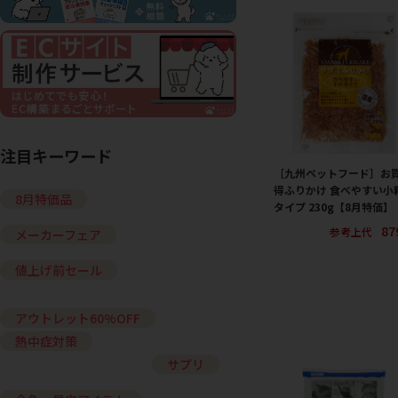
注目キーワード
［九州ペットフード］お
得ふりかけ 食べやすい小
8月特価品
タイプ 230g【8月特価】
87
参考上代
メーカーフェア
値上げ前セール
アウトレット60%OFF
熱中症対策
サプリ