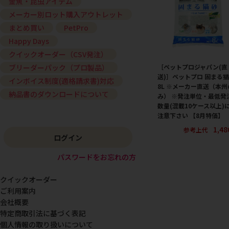
金魚・昆虫アイテム
メーカー別ロット購入アウトレット
まとめ買い
PetPro
Happy Days
クイックオーダー（CSV発注）
［ペットプロジャパン(直
ブリーダーパック（プロ製品）
送)］ペットプロ 固まる
インボイス制度(適格請求書)対応
8L ※メーカー直送（本州
納品書のダウンロードについて
み） ※発注単位・最低発
数量(混載10ケース以上)
注意下さい 【8月特価】
1,4
参考上代
ログイン
パスワードをお忘れの方
クイックオーダー
ご利用案内
会社概要
特定商取引法に基づく表記
個人情報の取り扱いについて