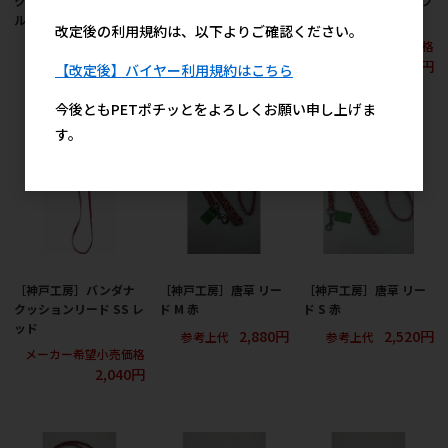
クッションリード S ブ
クッションリード S レ
クッションリード SS ブ
ルー
ッド
ルー
改定後の利用規約は、以下よりご確認ください。
メーカー希望小売価格
メーカー希望小売価格
メーカー希望小売価格
2,520円
2,520円
2,040円
【改定後】バイヤー利用規約はこちら
今後ともPETポチッとをよろしくお願い申し上げま
す。
［神戸工房］バンダナ
［神戸工房］唐草 リー
［神戸工房］唐草 リー
クッションリード SS レ
ド M 赤
ド S 赤
ッド
2,880円
2,520円
参考上代
参考上代
メーカー希望小売価格
2,040円