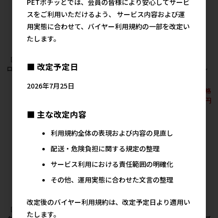
PETポチッとでは、会員の皆様により安心してサービ
スをご利用いただけるよう、 サービス内容および運
用実態に合わせて、バイヤー利用規約の一部を改定い
たします。
［神戸工房］メイサイ
［神戸工房］バンダナ
［神戸工房］バンダナ
■ 改定予定日
ロングリード 14m
クッションリード M ブ
クッションリード M レ
ルー
ッド
8,160円
参考上代
2026年7月25日
メーカー希望小売価格
メーカー希望小売価格
2,880円
2,880円
■ 主な改定内容
利用規約全体の表現および内容の見直し
配送・危険負担に関する規定の整理
サービス利用における責任範囲の明確化
その他、運用実態に合わせた文言の整理
改定後のバイヤー利用規約は、改定予定日より適用い
［神戸工房］バンダナ
［神戸工房］バンダナ
［神戸工房］バンダナ
たします。