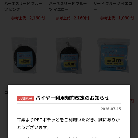
ハーネスリード フルー
ハーネスリード フルー
リード フルーツ イエロ
ツ ピンク
ツ イエロー
ー
2,160円
2,160円
1,080円
参考上代
参考上代
参考上代
［神戸工房］メイサイ
［神戸工房］メイサイ
［神戸工房］メイサイ
ロングリード 10m
ロングリード 5m
ロングリード 3m
バイヤー利用規約改定のお知らせ
お知らせ
4,800円
3,600円
メーカー希望小売価格
参考上代
参考上代
3,600円
2026-07-15
平素よりPETポチッとをご利用いただき、誠にありが
とうございます。