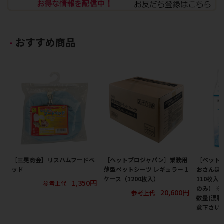
おすすめ商品
［三晃商会］リスハムフードベ
［ペットプロジャパン］業務用
［ペット
ッド
薄型ペットシーツ レギュラー 1
おさんぽ
ケース（1200枚入）
110枚入
1,350円
参考上代
のみ） 
20,600円
参考上代
数量(混載
意下さい 