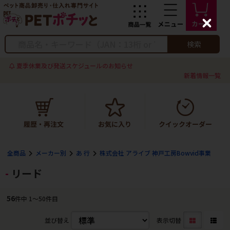
C
l
o
検索
s
e
夏季休業及び発送スケジュールのお知らせ
新着情報一覧
全商品
メーカー別
あ 行
株式会社 アライブ 神戸工房Bowvid事業
リード
56
件中 1〜50件目
並び替え
表示切替