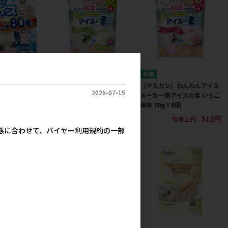
］ごほうびプチア
味 16g×15個
［マルカン］わんわんアイス
［マルカン］わんわんアイス
2026-07-15
メーカー用アイスの素 りんご
メーカー用アイスの素 いちご
524円
風味 70g×6個
風味 70g×6個
参考上代
512円
512円
参考上代
参考上代
実態に合わせて、バイヤー利用規約の一部