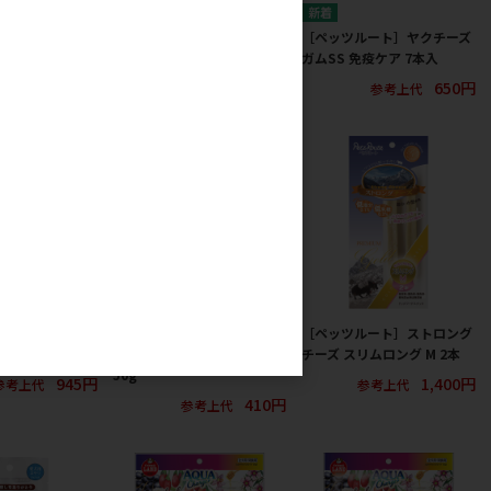
ート］ヤクチーズ
［ペッツルート］ヤクチーズ
［ペッツルート］ヤクチーズ
関節ケア 7本入
ガムSS 免疫ケア 14本入
ガムSS 免疫ケア 7本入
650円
1,100円
650円
参考上代
参考上代
参考上代
ー＆ウエフク］
［ドギーマンハヤシ］
［ペッツルート］ストロング
ルシウム 115g
heLLo！プチチーズチキン味
チーズ スリムロング M 2本
50g
945円
1,400円
参考上代
参考上代
410円
参考上代