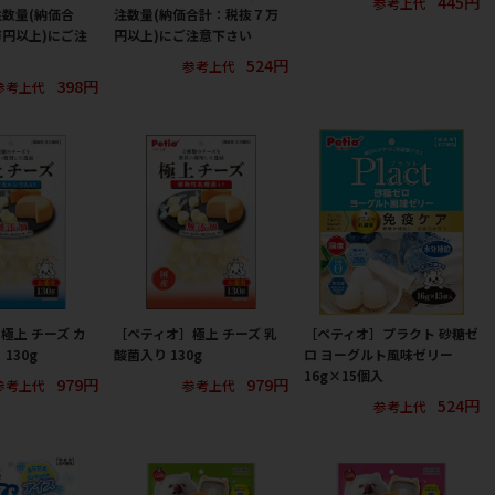
445円
参考上代
数量(納価合
注数量(納価合計：税抜７万
円以上)にご注
円以上)にご注意下さい
524円
参考上代
398円
参考上代
極上 チーズ カ
［ペティオ］極上 チーズ 乳
［ペティオ］プラクト 砂糖ゼ
130g
酸菌入り 130g
ロ ヨーグルト風味ゼリー
16g×15個入
979円
979円
参考上代
参考上代
524円
参考上代