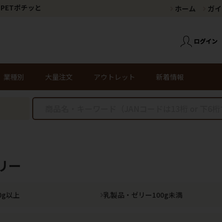
PETポチッと
ホーム
ガイ
業種別
大量注文
アウトレット
新着情報
リー
0g以上
乳製品・ゼリー100g未満