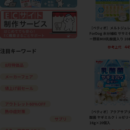
［ペティオ］メルトジュ
ForDog 水分補給 ササミ
ー野菜MIX乳酸菌入り 10
44
参考上代
注目キーワード
8月特価品
メーカーフェア
値上げ前セール
アウトレット60%OFF
熱中症対策
［ペティオ］アクアサプリ
酸菌 ヤギミルクｉｎゼリ
サプリ
16g×20個入