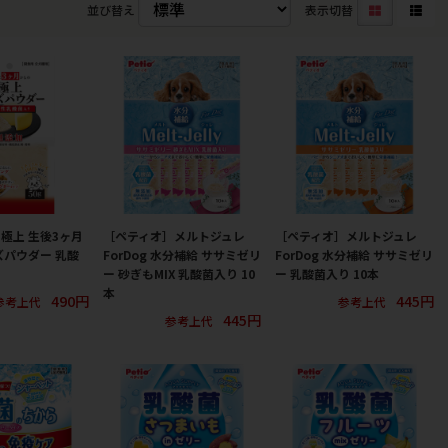
並び替え
表示切替
極上 生後3ヶ月
［ペティオ］メルトジュレ
［ペティオ］メルトジュレ
ズパウダー 乳酸
ForDog 水分補給 ササミゼリ
ForDog 水分補給 ササミゼリ
ー 砂ぎもMIX 乳酸菌入り 10
ー 乳酸菌入り 10本
本
490円
445円
参考上代
参考上代
445円
参考上代