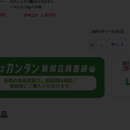
リー
スティック 5種のバラエティ
ーパック 16g×30本
5円
1,057円
参考上代
80
件中 1〜50件目
1
2
商品