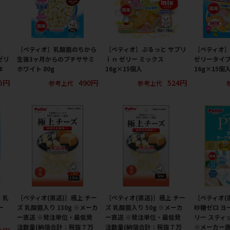
レ
［ペティオ］乳酸菌のちから
［ペティオ］ぷるっと サプリ
［ペティオ
ゼリ
生後3ヶ月からのプチササミ
ｉｎ ゼリー ミックス
ゼリータイプ
本
ホワイト 80g
16g×15個入
16g×15個
5円
490円
524円
参考上代
参考上代
 乳
［ペティオ(直送)］極上 チー
［ペティオ(直送)］極上 チー
［ペティオ(
ー
ズ 乳酸菌入り 130g ※メーカ
ズ 乳酸菌入り 50g ※メーカ
砂糖ゼロ ヨ
ー直送 ※発注単位・最低発
ー直送 ※発注単位・最低発
リー スティ
注数量(納価合計：税抜７万
注数量(納価合計：税抜７万
※メーカー直