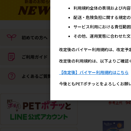
利用規約全体の表現および内容
［ペッツルート］ストロ
チーズ M 1本
配送・危険負担に関する規定の
1,5
参考上代
サービス利用における責任範囲
その他、運用実態に合わせた文
改定後のバイヤー利用規約は、改定予
改定後の利用規約は、以下よりご確認
【改定後】バイヤー利用規約はこちら
今後ともPETポチッとをよろしくお願
［マルジョー＆ウエフク
選 チーズスティック 120
94
参考上代