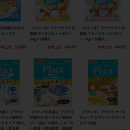
］乳酸菌のちから
［ペティオ］アクアサプリ 乳
［ペティオ］アクアサプリ 乳
 ミックス
酸菌 さつまいもｉｎゼリー
酸菌 フルーツミックスゼリ
入
16g×20個入
ー 16g×20個入
524円
445円
445円
参考上代
参考上代
参考上代
直送)］プラクト
［ペティオ(直送)］プラクト
［ペティオ］プラクト チーズ
ーグルト風味ゼ
砂糖ゼロ ヨーグルト風味ゼ
キューブ カマンベールチーズ
ックタイプ 8本入
リー 16g×15個入 ※メーカ
入り 100g
送 ※発注単
ー直送 ※発注単位・最低発