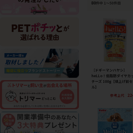
80
件中 1〜50件目
［ドギーマンハヤシ］
heLLo！低脂肪ダイヤカ
チーズ 100g【値上げ前
ル】
22
参考上代