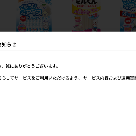
 4
［ペティオ］ごほうびプチア
［ペティオ］ミルくん やわら
［ペティオ
お知らせ
ィ
イス バニラ風味 スティック
かハートスティック 60g
イス バニラ風
タイプ 8本入
入
490円
参考上代
8円
398円
参考上代
き、誠にありがとうございます。
安心してサービスをご利用いただけるよう、 サービス内容および運用