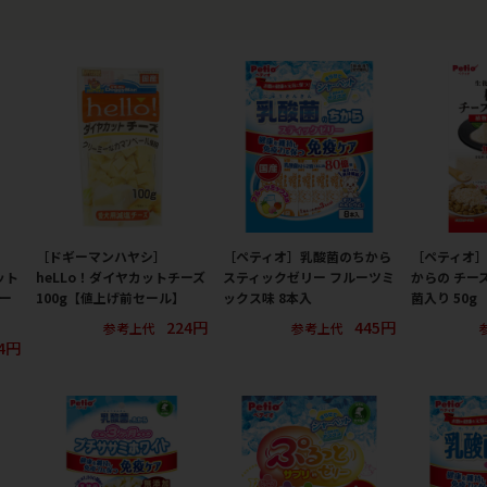
［ドギーマンハヤシ］
［ペティオ］乳酸菌のちから
［ペティオ］
ット
heLLo！ダイヤカットチーズ
スティックゼリー フルーツミ
からの チー
セー
100g【値上げ前セール】
ックス味 8本入
菌入り 50g
224円
445円
参考上代
参考上代
4円