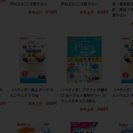
5円
円以上)にご注意下さい
円以上)にご注意下さい
位・最低発注
計：税抜７万
979円
490円
参考上代
参考上代
意下さい
乳
［ペティオ］極上 チーズ カ
［ペティオ］プラクト 砂糖ゼ
［ペティオ］
ルシウム入り 50g
ロ ヨーグルト風味ゼリー ス
ルシウム入り 
ティックタイプ 8本入
0円
490円
参考上代
398円
参考上代