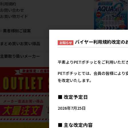
利用規約
お問い合わせ
お買い物ガイド
業者様別ご提案
［ペティオ］アクアゼリー
バイヤー利用規約改定の
お知らせ
まとめ買いお買い得品
つのゼロ りんご風味 ステ
ックタイプ 8本入
主要取り扱いメーカー
39
参考上代
平素よりPETポチッとをご利用いただ
PETポチッとでは、会員の皆様により
を改定いたします。
■ 改定予定日
2026年7月25日
■ 主な改定内容