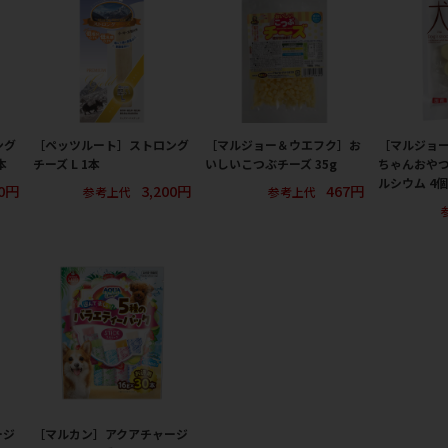
ング
［ペッツルート］ストロング
［マルジョー＆ウエフク］お
［マルジョ
本
チーズ L 1本
いしいこつぶチーズ 35g
ちゃんおや
ルシウム 4個
00円
3,200円
467円
参考上代
参考上代
ージ
［マルカン］アクアチャージ