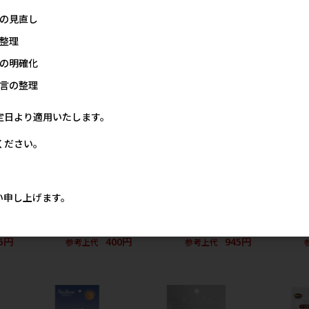
の見直し
ング
［ペッツルート］ストロング
［ペッツルート］ヤクチーズ
［ペッツル
チーズ S 1本
ガムSS 骨・関節ケア 14本入
ガムSS 骨・
整理
00円
900円
1,100円
参考上代
参考上代
の明確化
言の整理
定日より適用いたします。
ください。
い申し上げます。
］特
［マルジョー＆ウエフク］チ
［マルジョー＆ウエフク］特
［マルジョ
g
ーズだよ カルシウム 40g
選 チーズプレーン 115g
特選 チーズカ
5円
400円
945円
参考上代
参考上代