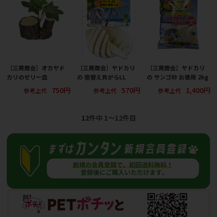
［三晃商会］オカヤド
［三晃商会］ヤドカリ
［三晃商会］ヤドカリ
カリのゼリー皿
の 宿替え貝がらLL
の サンゴ砂 お徳用 2kg
750円
570円
1,400円
参考上代
参考上代
参考上代
12
件中 1〜12件目