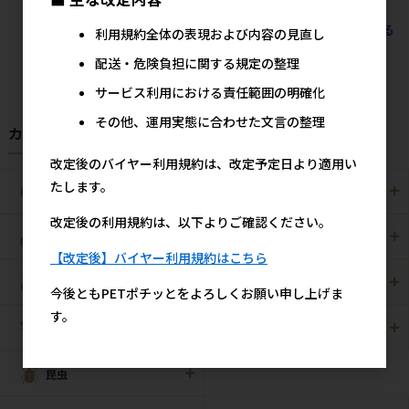
すべてのおすすめ商品を見る
利用規約全体の表現および内容の見直し
配送・危険負担に関する規定の整理
サービス利用における責任範囲の明確化
その他、運用実態に合わせた文言の整理
カテゴリから探す
改定後のバイヤー利用規約は、改定予定日より適用い
たします。
犬用
猫用
改定後の利用規約は、以下よりご確認ください。
犬猫用
ペット住関連用品
【改定後】バイヤー利用規約はこちら
小動物用
鳥用
今後ともPETポチッとをよろしくお願い申し上げま
す。
爬虫・両生類
観賞魚用
昆虫