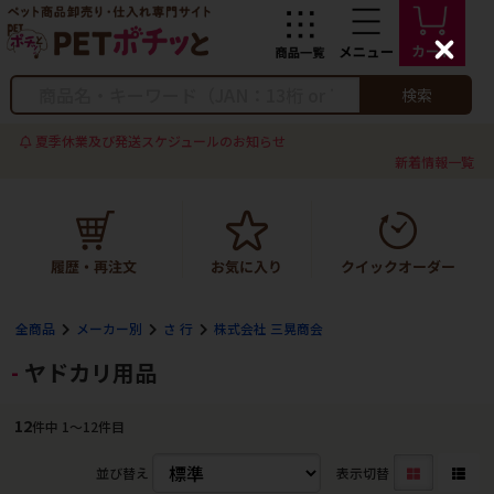
C
l
o
検索
s
e
夏季休業及び発送スケジュールのお知らせ
新着情報一覧
全商品
メーカー別
さ 行
株式会社 三晃商会
ヤドカリ用品
12
件中 1〜12件目
並び替え
表示切替