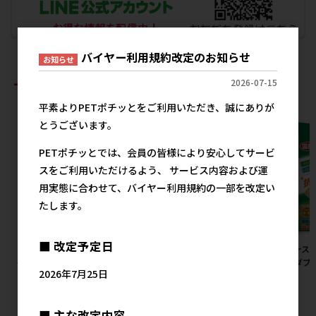
バイヤー利用規約改定のお知らせ
お知らせ
おすすめ商品
2026-07-15
平素よりPETポチッとをご利用いただき、誠にありが
とうございます。
PETポチッとでは、会員の皆様により安心してサービ
スをご利用いただけるよう、 サービス内容および運
用実態に合わせて、バイヤー利用規約の一部を改定い
たします。
■ 改定予定日
［ペットプロジャパン］マイラ
［ペッツルート］カシャカシャ
［アース
イフベッド SSサイズ ピンク
ぶんぶん トンボ
の香ダブル
2026年7月25日
2,440円
380円
参考上代
メーカー希望小売価格
■ 主な改定内容