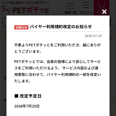
C
l
o
検索
バイヤー利用規約改定のお知らせ
s
お知らせ
e
夏季休業及び発送スケジュールのお知らせ
2026-07-15
新着情報一覧
平素よりPETポチッとをご利用いただき、誠にありが
とうございます。
PETポチッとでは、会員の皆様により安心してサービ
スをご利用いただけるよう、 サービス内容および運
用実態に合わせて、バイヤー利用規約の一部を改定い
全商品
メーカー別
あ 行
株式会社 アライブ 神戸工房Bowvid事業
たします。
春・夏新商品
■ 改定予定日
30
件中 1〜30件目
2026年7月25日
並び替え
表示切替