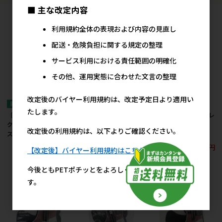
■ 主な改定内容
利用規約全体の表現および内容の見直し
配送・危険負担に関する規定の整理
サービス利用における責任範囲の明確化
その他、運用実態に合わせた文言の整理
改定後のバイヤー利用規約は、改定予定日より適用い
たします。
［神戸工房］LEDリフレ
［神戸工房］LEDリフレ
［神戸工房］LEDリフレ
クティブウェアハーネ
クティブウェアハーネ
クティブウェアハーネ
改定後の利用規約は、以下よりご確認ください。
ス M カモ
ス S カモ
ス XS カモ
5,200円
5,040円
4,900円
参考上代
参考上代
参考上代
【改定後】バイヤー利用規約はこちら
今後ともPETポチッとをよろしくお願い申し上げま
す。