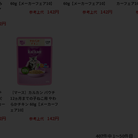
み
60g【メーカーフェア10】
60g【メーカーフェア10】
カーフェア1
ア
142円
142円
参考上代
参考上代
2円
チ
［マース］カルカン パウチ
ぐ
12ヵ月までの子ねこ用 やわ
カー
らかチキン 60g【メーカーフ
ェア10】
2円
142円
参考上代
407
件中 1〜50件目