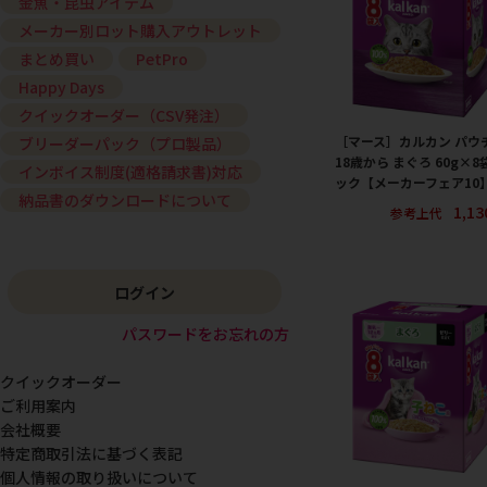
金魚・昆虫アイテム
メーカー別ロット購入アウトレット
まとめ買い
PetPro
Happy Days
クイックオーダー（CSV発注）
［マース］カルカン パウ
ブリーダーパック（プロ製品）
18歳から まぐろ 60g×8
インボイス制度(適格請求書)対応
ック【メーカーフェア10
納品書のダウンロードについて
1,1
参考上代
ログイン
パスワードをお忘れの方
クイックオーダー
ご利用案内
会社概要
特定商取引法に基づく表記
個人情報の取り扱いについて