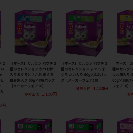
 2
［マース］カルカン パウチ 2
［マース］カルカン パウチ 2
［マース］カ
おい
種のセレクション かつお節
種のセレクション まぐろ ま
種のセレクシ
か
入りまぐろとささみ まぐろ
ぐろ たい入り 60g×8袋パッ
つお節入り 
いし
白身魚入り 60g×8袋パック
ク【メーカーフェア10】
60g×8袋
・
【メーカーフェア10】
フェア10】
1,130円
参考上代
ーカ
1,130円
参考上代
参
30円