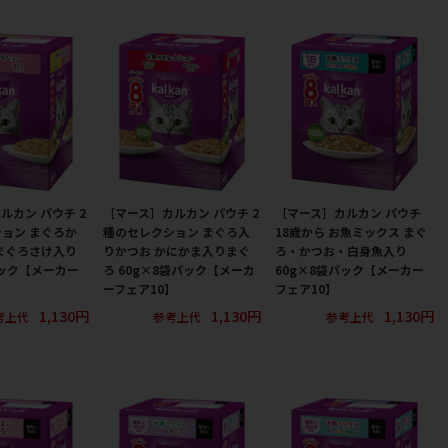
ルカン パウチ 2
［マース］カルカン パウチ 2
［マース］カルカン パウチ
ョン まぐろか
種のセレクション まぐろ入
18歳から お魚ミックス まぐ
まぐろさけ入り
りかつお かにかま入りまぐ
ろ・かつお・白身魚入り
パック【メーカー
ろ 60g×8袋パック【メーカ
60g×8袋パック【メーカー
ーフェア10】
フェア10】
1,130円
1,130円
1,130円
考上代
参考上代
参考上代