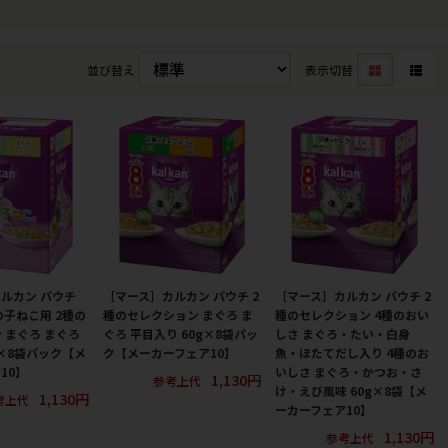
並び替え
表示切替
ルカン パウチ
［マース］カルカン パウチ 2
［マース］カルカン パウチ 2
の子ねこ用 2種の
種のセレクション まぐろ ま
種のセレクション 4種のおい
 まぐろ まぐろ
ぐろ 平目入り 60g×8袋パッ
しさ まぐろ・たい・白身
0×8袋パック【メ
ク【メーカーフェア10】
魚・ほたてだし入り 4種のお
10】
いしさ まぐろ・かつお・さ
1,130円
参考上代
け・えび風味 60g×8袋【メ
1,130円
考上代
ーカーフェア10】
1,130円
参考上代