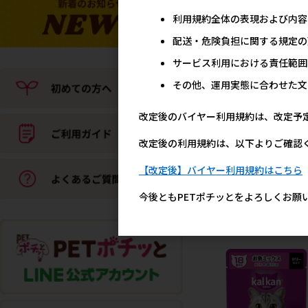
利用規約全体の表現および内容
配送・危険負担に関する規定の
サービス利用における責任範囲
その他、運用実態に合わせた文
改定後のバイヤー利用規約は、改定予
改定後の利用規約は、以下よりご確認
［マース］カルカン パウ
やわらかパテ まぐろ たい
【改定後】バイヤー利用規約はこちら
り 着色料・発色剤 無添加
60g【メーカーフェア10
今後ともPETポチッとをよろしくお願
14
参考上代