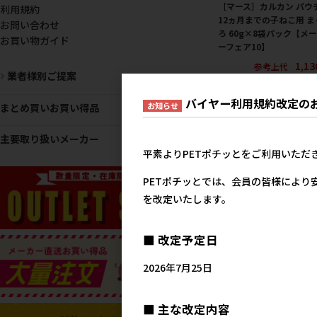
［マース］カルカン パウ
利用規約
12ヵ月までの子ねこ用 ま
お問い合わせ
ろ 60g×8袋パック【メ
お買い物ガイド
ーフェア10】
1,1
参考上代
業者様別ご提案
バイヤー利用規約改定の
お知らせ
まとめ買いお買い得品
主要取り扱いメーカー
平素よりPETポチッとをご利用いただ
PETポチッとでは、会員の皆様により
を改定いたします。
［マース］カルカン パウ
■ 改定予定日
まぐろ たい入り 60g×8
ック【メーカーフェア10
2026年7月25日
1,1
参考上代
■ 主な改定内容