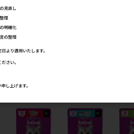
の見直し
整理
の明確化
言の整理
定日より適用いたします。
ください。
チ
［マース］カルカン パウチ
［マース］カルカン パウチ
［マース］カ
入
やわらかパテ まぐろ ほたて
やわらかパテ 味わいとりさ
やわらかパテ
だし入り 着色料・発色剤 無
さみ 着色料・発色剤 無添加
料・発色剤 無
】
添加 60g【メーカーフェア
60g【メーカーフェア10】
ーカーフェア
い申し上げます。
10】
2円
142円
参考上代
142円
参考上代