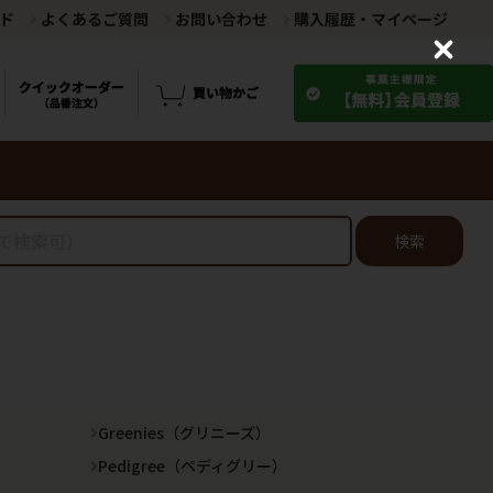
ド
よくあるご質問
お問い合わせ
購入履歴・マイページ
C
l
o
s
e
検索
Greenies（グリニーズ）
Pedigree（ペディグリー）