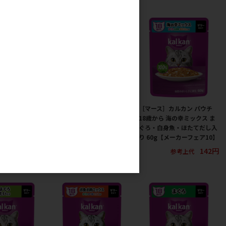
ルカン パウチ
［マース］カルカン パウチ
［マース］カルカン パウチ
 かつお 着色
やわらかパテ まぐろ 着色
18歳から 海の幸ミックス ま
添加 60g【メ
料・発色剤 無添加 60g【メ
ぐろ・白身魚・ほたてだし入
10】
ーカーフェア10】
り 60g【メーカーフェア10】
142円
142円
142円
参考上代
参考上代
参考上代