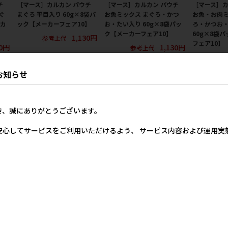
チ
［マース］カルカン パウチ
［マース］カルカン パウチ
［マース］カ
ぐ
まぐろ 平目入り 60g×8袋パ
お魚ミックス まぐろ・かつ
お魚・お肉ミ
ーカ
ック【メーカーフェア10】
お・たい入り 60g×8袋パッ
ろ・かつお
ク【メーカーフェア10】
60g×8袋
1,130円
参考上代
フェア10】
30円
1,130円
参考上代
参
お知らせ
き、誠にありがとうございます。
安心してサービスをご利用いただけるよう、 サービス内容および運用
チ
［マース］カルカン パウチ
［マース］カルカン パウチ
［マース］カ
袋パ
まぐろ 60g×8袋パック【メ
11歳から やわらかペースト
11歳から 
】
ーカーフェア10】
味わいとりささみ 着色料・
まぐろ 着色
発色剤 無添加 60g【メーカ
加 60g【メ
30円
1,130円
参考上代
ーフェア10】
142円
参考上代