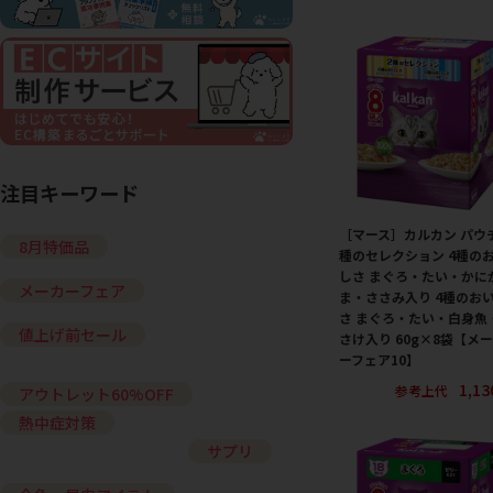
注目キーワード
［マース］カルカン パウチ
8月特価品
種のセレクション 4種の
しさ まぐろ・たい・かに
メーカーフェア
ま・ささみ入り 4種のお
さ まぐろ・たい・白身魚
値上げ前セール
さけ入り 60g×8袋【メ
ーフェア10】
1,1
参考上代
アウトレット60%OFF
熱中症対策
サプリ