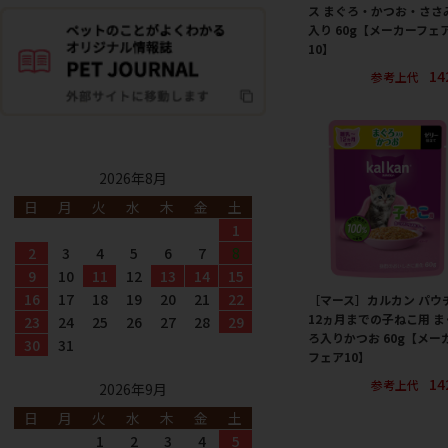
ス まぐろ・かつお・ささ
入り 60g【メーカーフェ
10】
14
参考上代
2026年8月
日
月
火
水
木
金
土
1
2
3
4
5
6
7
8
9
10
11
12
13
14
15
16
17
18
19
20
21
22
［マース］カルカン パウ
12ヵ月までの子ねこ用 ま
23
24
25
26
27
28
29
ろ入りかつお 60g【メー
30
31
フェア10】
14
参考上代
2026年9月
日
月
火
水
木
金
土
1
2
3
4
5