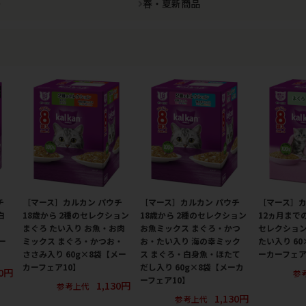
）
春・夏新商品
チ
［マース］カルカン パウチ
［マース］カルカン パウチ
［マース］カ
白
18歳から 2種のセレクション
18歳から 2種のセレクション
12ヵ月まで
まぐろ たい入り お魚・お肉
お魚ミックス まぐろ・かつ
セレクション
ー
ミックス まぐろ・かつお・
お・たい入り 海の幸ミック
たい入り 6
ささみ入り 60g×8袋【メー
ス まぐろ・白身魚・ほたて
ーカーフェア
カーフェア10】
だし入り 60g×8袋【メーカ
30円
参
ーフェア10】
1,130円
参考上代
1,130円
参考上代