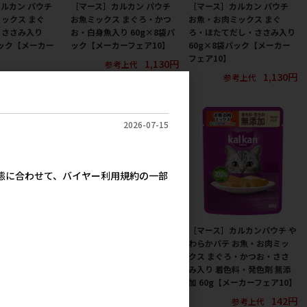
ルカン パウチ
［マース］カルカン パウチ
［マース］カルカン パウチ
ックス まぐ
お魚ミックス まぐろ・かつ
お魚・お肉ミックス まぐ
・ささみ入り
お・白身魚入り 60g×8袋パ
ろ・ほたてだし・ささみ入り
パック【メーカー
ック【メーカーフェア10】
60g×8袋パック【メーカー
フェア10】
1,130円
参考上代
1,130円
1,130円
考上代
参考上代
2026-07-15
実態に合わせて、バイヤー利用規約の一部
ルカン パウチ
［マース］カルカン パウチ
［マース］カルカンパウチ や
やわらかペースト
12ヵ月までの子ねこ用 やわ
わらかパテ お魚・お肉ミッ
料・発色剤 無添
らかパテ まぐろ 着色料・発
クス まぐろ・かつお・ささ
ーカーフェア10】
色剤 無添加 60g【メーカー
み入り 着色料・発色剤 無添
フェア10】
加 60g【メーカーフェア10】
142円
参考上代
142円
142円
参考上代
参考上代