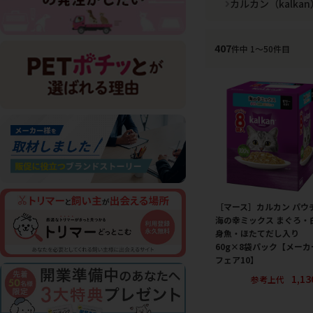
カルカン（kalkan
407
件中 1〜50件目
［マース］カルカン パウ
海の幸ミックス まぐろ・
身魚・ほたてだし入り
60g×8袋パック【メーカ
フェア10】
1,1
参考上代