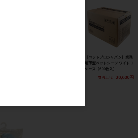
ジャパン(直
［ペティオ］猫小町ソフトハ
［ペットプロジャパン］業務
プロ 固まる猫砂
ーネスリード まり S レッド
用薄型ペットシーツ ワイド 1
カー直送（本州の
ケース（600枚入）
2,125円
参考上代
単位・最低発注
20,600円
参考上代
0ケース以上)にご
【8月特価】
1,480円
考上代