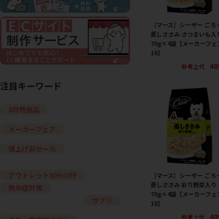
［マース］シーザー ごろ
蒸しささみ さつまいも入
70g×4袋【メーカーフェ
10】
48
参考上代
注目キーワード
8月特価品
メーカーフェア
値上げ前セール
アウトレット60%OFF
［マース］シーザー ごろ
蒸しささみ 彩り野菜入り
熱中症対策
70g×4袋【メーカーフェ
サプリ
10】
48
参考上代