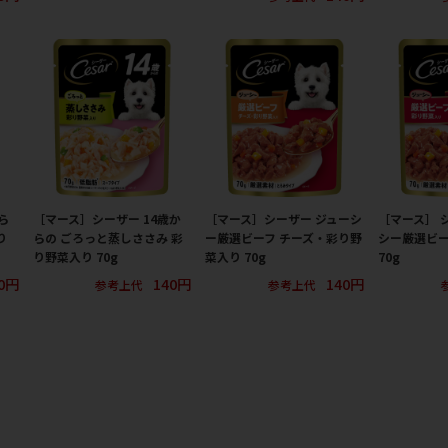
ら
［マース］シーザー 14歳か
［マース］シーザー ジューシ
［マース］ 
り
らの ごろっと蒸しささみ 彩
ー厳選ビーフ チーズ・彩り野
シー厳選ビー
り野菜入り 70g
菜入り 70g
70g
0円
140円
140円
参考上代
参考上代