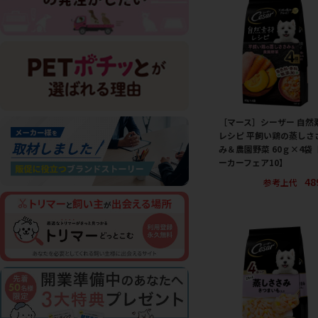
［マース］シーザー 自然
レシピ 平飼い鶏の蒸しさ
み＆農園野菜 60ｇ×4袋
ーカーフェア10】
48
参考上代