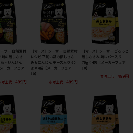
ーザー 自然素材
［マース］シーザー 自然素材
［マース］シーザー ごろっと
い鶏の蒸しささ
レシピ 平飼い鶏の蒸しささ
蒸しささみ 鶏レバー入り
いも・いんげん
み＆にんじん チーズ入り 60
70g×4袋【メーカーフェア
【メーカーフェア
ｇ×4袋【メーカーフェア
10】
10】
489円
参考上代
489円
489円
参考上代
参考上代