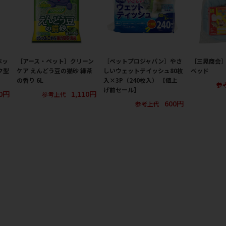
ペッ
［アース・ペット］クリーン
［ペットプロジャパン］やさ
［三晃商会
ク型
ケア えんどう豆の猫砂 緑茶
しいウェットテイッシュ80枚
ベッド
の香り 6L
入×3P（240枚入） 【値上
参
げ前セール】
00円
1,110円
参考上代
600円
参考上代