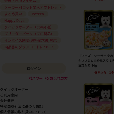
金魚・昆虫アイテム
メーカー別ロット購入アウトレット
まとめ買い
PetPro
Happy Days
クイックオーダー（CSV発注）
ブリーダーパック（プロ製品）
インボイス制度(適格請求書)対応
納品書のダウンロードについて
［マース］ シーザー やわ
かささみ＆白身魚入り 彩
野菜入り 70g
ログイン
14
参考上代
パスワードをお忘れの方
クイックオーダー
ご利用案内
会社概要
特定商取引法に基づく表記
個人情報の取り扱いについて