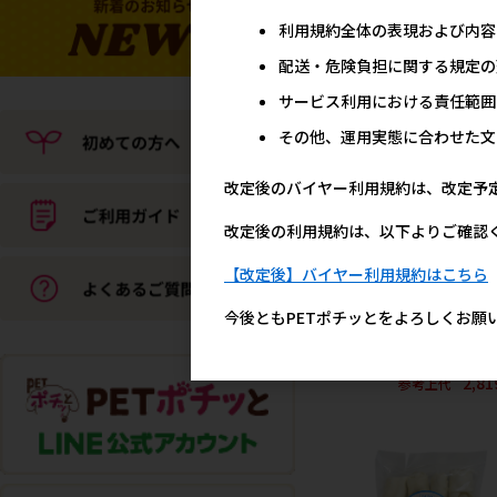
利用規約全体の表現および内容
配送・危険負担に関する規定の
サービス利用における責任範囲
その他、運用実態に合わせた文
改定後のバイヤー利用規約は、改定予
［ユニ・チャーム(ロット
入)］マナーウェア 男の
改定後の利用規約は、以下よりご確認
Sサイズ モカストライプ
イトブルージーンズ 46枚
【改定後】バイヤー利用規約はこちら
ロット購入 ※発注単位・
低発注数量(混載30ケース
今後ともPETポチッとをよろしくお願
上)にご注意下さい【メー
ーフェア5】
2,8
参考上代