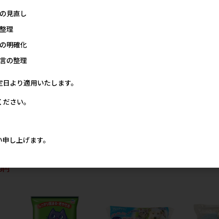
の見直し
整理
の明確化
言の整理
定日より適用いたします。
購
［九州ペットフード］お買い
［ペットプロジャパン］業務
［ペットプロ
子用
得ふりかけ 食べやすい小粒
用薄型ペットシーツ レギュ
送)］ペット
ください。
・ラ
タイプ 230g【8月特価】
ラー 1ケース（1200枚入）
8L ※メー
 ※
み） ※発注
879円
20,600円
参考上代
参考上代
最
数量(混載1
以
注意下さい 
い申し上げます。
カ
参
19円