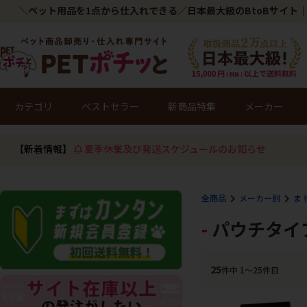
＼ペット用品を1点から仕入れできる／日本最大級のBtoBサイト｜
カテゴリ
ベストセラー
新商品特集
メーカー
【新着情報】
夏季休業及び発送スケジュールのお知らせ
全商品
メーカー別
ま 
パウチタイ
25
件中 1〜25件目