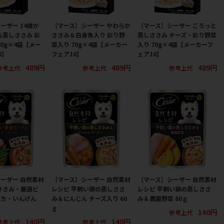
ーザー 14歳か
［マース］シーザー やわらか
［マース］シーザー ごろっと
ら蒸しささみ 彩
ささみ＆白身魚入り 彩り野
蒸しささみ チーズ・彩り野菜
70g×4袋【メー
菜入り 70g×4袋【メーカー
入り 70g×4袋【メーカーフ
0】
フェア10】
ェア10】
489円
489円
489円
参考上代
参考上代
参考上代
ーザー 自然素材
［マース］シーザー 自然素材
［マース］シーザー 自然素材
ささみ・厳選ビ
レシピ 平飼い鶏の蒸しささ
レシピ 平飼い鶏の蒸しささ
リカ・いんげん
み＆にんじん チーズ入り 60
み＆農園野菜 60ｇ
ｇ
140円
参考上代
140円
140円
参考上代
参考上代