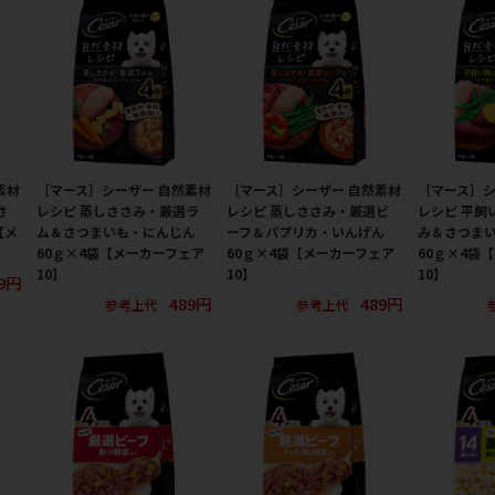
素材
［マース］シーザー 自然素材
［マース］シーザー 自然素材
［マース］シ
さ
レシピ 蒸しささみ・厳選ラ
レシピ 蒸しささみ・厳選ビ
レシピ 平飼
【メ
ム＆さつまいも・にんじん
ーフ＆パプリカ・いんげん
み＆さつま
60ｇ×4袋【メーカーフェア
60ｇ×4袋【メーカーフェア
60ｇ×4袋
10】
10】
10】
9円
489円
489円
参考上代
参考上代