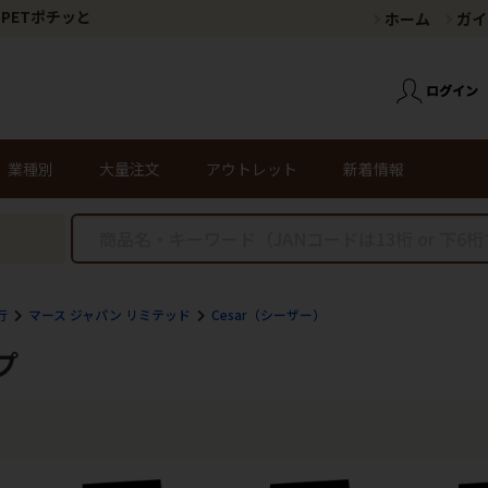
PETポチッと
ホーム
ガイ
業種別
大量注文
アウトレット
新着情報
行
マース ジャパン リミテッド
Cesar（シーザー）
プ