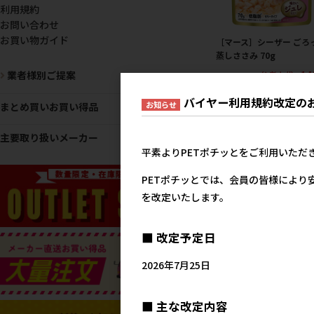
利用規約
お問い合わせ
お買い物ガイド
［マース］シーザー ごろ
蒸しささみ 70g
14
業者様別ご提案
参考上代
バイヤー利用規約改定の
お知らせ
まとめ買いお買い得品
主要取り扱いメーカー
平素よりPETポチッとをご利用いただ
PETポチッとでは、会員の皆様により
を改定いたします。
■ 改定予定日
2026年7月25日
おすすめ
■ 主な改定内容