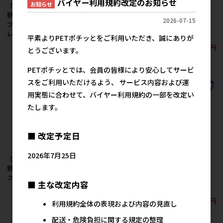
バイヤー利用規約改定のお知らせ
お知らせ
【アウトレット】［岡
【アウトレット】［岡
【アウトレット】［岡
野製作所］グレイスソ
野製作所］グレイスソ
野製作所］グレイスソ
2026-07-15
フトハーネスリードSS
フトハーネスM ネイビ
フトハーネスS ネイビ
レッド
ー
ー
平素よりPETポチッとをご利用いただき、誠にありが
2,480円
2,780円
2,480円
参考上代
参考上代
参考上代
とうございます。
PETポチッとでは、会員の皆様により安心してサービ
スをご利用いただけるよう、 サービス内容および運
用実態に合わせて、バイヤー利用規約の一部を改定い
たします。
■ 改定予定日
2026年7月25日
【アウトレット】［岡
【アウトレット】［岡
【アウトレット】［岡
野製作所］グレイスソ
野製作所］グレイスハ
野製作所］ストライプ
フトハーネスS レッド
ーネス#10 レッド
ソフトハーネスリード
■ 主な改定内容
3S マルチブルー
2,480円
1,780円
参考上代
参考上代
2,380円
参考上代
利用規約全体の表現および内容の見直し
配送・危険負担に関する規定の整理