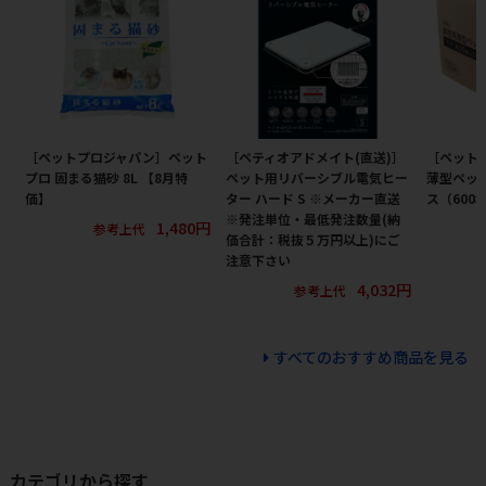
［ペットプロジャパン］ペット
［ペティオアドメイト(直送)］
［ペット
プロ 固まる猫砂 8L 【8月特
ペット用リバーシブル電気ヒー
薄型ペット
価】
ター ハード S ※メーカー直送
ス（600
※発注単位・最低発注数量(納
1,480円
参考上代
価合計：税抜５万円以上)にご
注意下さい
4,032円
参考上代
すべてのおすすめ商品を見る
カテゴリから探す