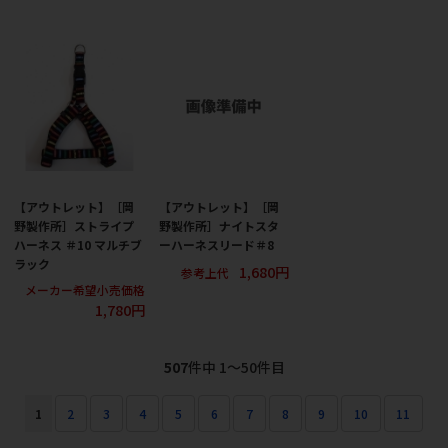
【アウトレット】［岡
【アウトレット】［岡
野製作所］ストライプ
野製作所］ナイトスタ
ハーネス ＃10 マルチブ
ーハーネスリード＃8
ラック
1,680円
参考上代
メーカー希望小売価格
1,780円
507
件中 1〜50件目
1
2
3
4
5
6
7
8
9
10
11