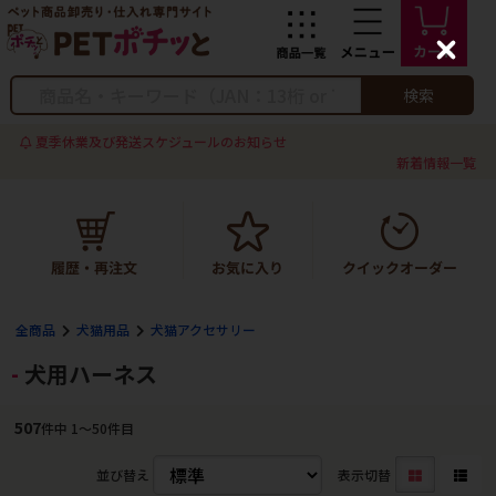
C
l
o
検索
s
e
夏季休業及び発送スケジュールのお知らせ
新着情報一覧
全商品
犬猫用品
犬猫アクセサリー
犬用ハーネス
507
件中 1〜50件目
並び替え
表示切替