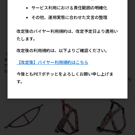
サービス利用における責任範囲の明確化
その他、運用実態に合わせた文言の整理
改定後のバイヤー利用規約は、改定予定日より適用い
たします。
改定後の利用規約は、以下よりご確認ください。
【アウトレット】［ド
【アウトレット】［ド
【アウトレット】［ド
ギーマンハヤシ］
ギーマンハヤシ］タフ
ギーマンハヤシ］タフ
【改定後】バイヤー利用規約はこちら
TFH802 タフタフ 胴輪
タフ 胴輪 SS キャラメ
タフ 胴輪 SS ラズベリ
SS ミントストライプ
ルストライプ
ーキャンディ
今後ともPETポチッとをよろしくお願い申し上げま
1,180円
1,180円
1,180円
参考上代
参考上代
参考上代
す。