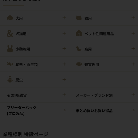
犬用
猫用
犬猫用
ペット住関連用品
小動物用
鳥用
爬虫・両生類
観賞魚用
昆虫
その他/雑貨
メーカー・ブランド別
ブリーダーパック
まとめ買いお買い得品
(プロ製品)
業種様別 特設ページ