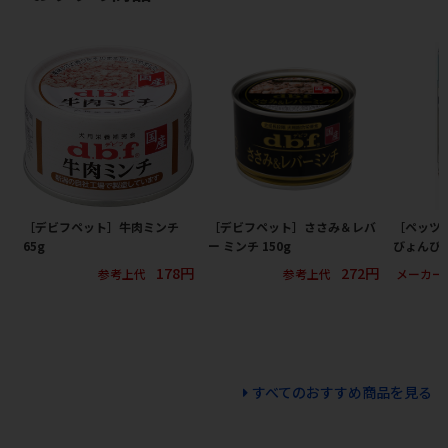
［デビフペット］牛肉ミンチ
［デビフペット］ささみ＆レバ
［ペッツ
65g
ー ミンチ 150g
びょんび
178円
272円
参考上代
参考上代
メーカー
すべてのおすすめ商品を見る