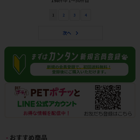
198
件中 1〜50件目
1
2
3
4
おすすめ商品