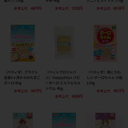
菌入り 120g
ャ味 40g
シニアビスケット 170g
467円
333円
650円
参考上代
参考上代
参考上代
［ペティオ］プラクト
［ペットプロジャパ
［ペティオ］体にうれ
生後3ヶ月からのたまご
ン］HappyDays パピ
しい ボーロちゃん 小粒
ボーロ 65g
ーボーロ ミルク＆カル
120g
シウム 45g
367円
467円
参考上代
参考上代
400円
参考上代