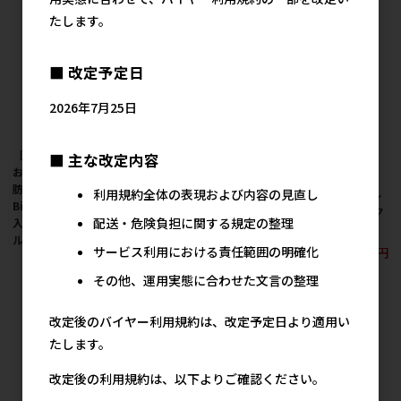
たします。
■ 改定予定日
2026年7月25日
［ドギーマンハヤシ］
［トーラス］メロデ
■ 主な改定内容
おなかにやさしい低脂
ィ・スナック 五穀わん
［ペティオ］余計なも
肪ワンワンビスケット
べい 64g
利用規約全体の表現および内容の見直し
のは入れない ヤギミル
Big さつまいも＆野菜
ク入り ビスケット サク
メーカー希望小売価格
配送・危険負担に関する規定の整理
入 450g【値上げ前セー
650円
サクタイプ 270g
ル】
サービス利用における責任範囲の明確化
490円
参考上代
650円
参考上代
その他、運用実態に合わせた文言の整理
改定後のバイヤー利用規約は、改定予定日より適用い
たします。
改定後の利用規約は、以下よりご確認ください。