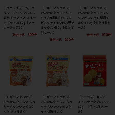
［ユニ・チャーム］グ
［ドギーマンハヤシ］
［ドギーマンハヤシ］
ラン・デリ ワンちゃん
おなかにやさしいちっ
おなかにやさしいワン
専用 おっとっと スイー
ちゃな低脂肪ワンワン
ワンビスケット 濃厚ミ
トポテト味 50g【メー
ビスケット 5つのお野菜
ルク 580g【値上げ前セ
カーフェア10】
ミックス 450g【値上げ
ール】
前セール】
399円
650円
参考上代
参考上代
650円
参考上代
［ドギーマンハヤシ］
［ドギーマンハヤシ］
［トーラス］メロデ
おなかにやさしい ちっ
おなかにやさしい ちっ
ィ・スナック わんべい
ちゃなワンワンビスケ
ちゃなワンワンビスケ
80g 【値上げ前セー
ット 濃厚ミルク
ット 濃厚ミルク
ル】