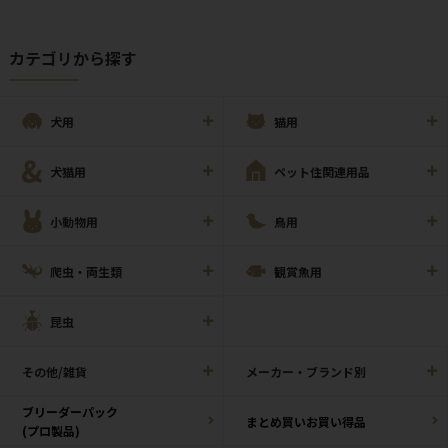
カテゴリから探す
犬用
猫用
犬猫用
ペット住関連用品
小動物用
鳥用
爬虫・両生類
観賞魚用
昆虫
その他/雑貨
メーカー・ブランド別
ブリーダーパック
まとめ買いお買い得品
(プロ製品)