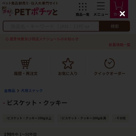
C
l
o
検索
s
e
夏季休業及び発送スケジュールのお知らせ
新着情報一覧
全商品
犬用スナック
ビスケット・クッキー
ビスケット・クッキー200g以上
ビスケット・クッキー200g未満
その他
198
件中 1〜50件目