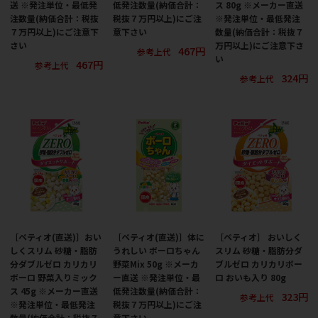
送 ※発注単位・最低発
低発注数量(納価合計：
ス 80g ※メーカー直送
注数量(納価合計：税抜
税抜７万円以上)にご注
※発注単位・最低発注
７万円以上)にご注意下
意下さい
数量(納価合計：税抜７
さい
万円以上)にご注意下さ
467円
参考上代
い
467円
参考上代
324円
参考上代
［ペティオ(直送)］おい
［ペティオ(直送)］体に
［ペティオ］ おいしく
しくスリム 砂糖・脂肪
うれしい ボーロちゃん
スリム 砂糖・脂肪分ダ
分ダブルゼロ カリカリ
野菜Mix 50g ※メーカ
ブルゼロ カリカリボー
ボーロ 野菜入りミック
ー直送 ※発注単位・最
ロ おいも入り 80g
ス 45g ※メーカー直送
低発注数量(納価合計：
323円
参考上代
※発注単位・最低発注
税抜７万円以上)にご注
数量(納価合計：税抜７
意下さい