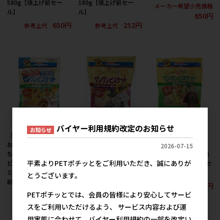
580g【値上げ前セー
180g【値上げ前セー
メーカー希望小売価格
ル】
ル】
650円
650円
252円
参考上代
参考上代
バイヤー利用規約改定のお知らせ
お知らせ
［ドギーマンハヤシ］
［ドギーマンハヤシ］
［ドギーマンハヤシ］
おなかにやさしいちっ
おなかにやさしいワン
おなかにやさしいワン
2026-07-15
ちゃな低脂肪ワンワン
ワンビスケットBig さ
ワンビスケット 緑黄色
平素よりPETポチッとをご利用いただき、誠にありが
ビスケット 5つのお野菜
つまいも＆レバー風味
野菜 450g【値上げ前セ
ミックス 160g【値上げ
450g【値上げ前セー
ール】
とうございます。
前セール】
ル】
650円
参考上代
PETポチッとでは、会員の皆様により安心してサービ
252円
650円
参考上代
参考上代
スをご利用いただけるよう、 サービス内容および運
用実態に合わせて、バイヤー利用規約の一部を改定い