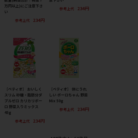
万円以上)にご注意下さ
234円
参考上代
い
234円
参考上代
［ペティオ］ おいしく
［ペティオ］ 体にうれ
スリム 砂糖・脂肪分ダ
しい ボーロちゃん 野菜
ブルゼロ カリカリボー
Mix 50g
ロ 野菜入りミックス
234円
参考上代
45g
234円
参考上代