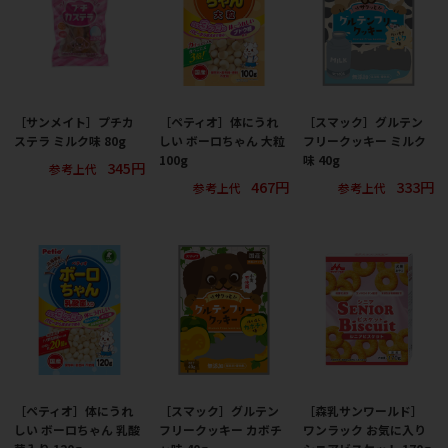
［サンメイト］プチカ
［ペティオ］体にうれ
［スマック］グルテン
ステラ ミルク味 80g
しい ボーロちゃん 大粒
フリークッキー ミルク
100g
味 40g
345円
参考上代
467円
333円
参考上代
参考上代
［ペティオ］体にうれ
［スマック］グルテン
［森乳サンワールド］
しい ボーロちゃん 乳酸
フリークッキー カボチ
ワンラック お気に入り