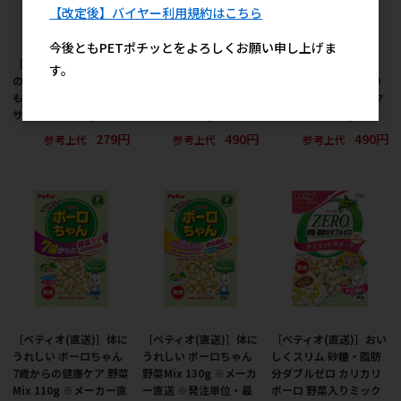
【改定後】バイヤー利用規約はこちら
今後ともPETポチッとをよろしくお願い申し上げま
［ペティオ］余計なも
［ペティオ］余計なも
［ペティオ］余計なも
す。
のは入れない さつまい
のは入れない さつまい
のは入れない さつまい
も入り ビスケット サク
も入り ビスケット ボー
も入り ビスケット サク
サクタイプ 160g
ロタイプ 320g
サクタイプ 340g
279円
490円
490円
参考上代
参考上代
参考上代
［ペティオ(直送)］体に
［ペティオ(直送)］体に
［ペティオ(直送)］おい
うれしい ボーロちゃん
うれしい ボーロちゃん
しくスリム 砂糖・脂肪
7歳からの健康ケア 野菜
野菜Mix 130g ※メーカ
分ダブルゼロ カリカリ
Mix 110g ※メーカー直
ー直送 ※発注単位・最
ボーロ 野菜入りミック