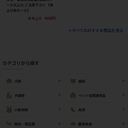
ース以上)にご注意下さい 【値
上げ前セール】
600円
参考上代
すべてのおすすめ商品を見る
カテゴリから探す
犬用
猫用
犬猫用
ペット住関連用品
小動物用
鳥用
爬虫・両生類
観賞魚用