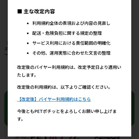
■ 主な改定内容
利用規約全体の表現および内容の見直し
配送・危険負担に関する規定の整理
サービス利用における責任範囲の明確化
［マルカン サンライ
ズ］スタイルズ シーズ
その他、運用実態に合わせた文言の整理
ー用 成犬用 1.2kg
1,709円
参考上代
改定後のバイヤー利用規約は、改定予定日より適用い
たします。
25
件中 1〜25件目
改定後の利用規約は、以下よりご確認ください。
【改定後】バイヤー利用規約はこちら
今後ともPETポチッとをよろしくお願い申し上げま
す。