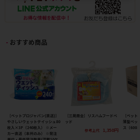
おすすめ商品
［ペットプロジャパン(直送)］
［三晃商会］リスハムフードベ
［ペット
やさしいウェットテイッシュ80
ッド
薄型ペット
枚入×3P（240枚入） ※メー
ス（600
1,350円
参考上代
カー直送（本州のみ） ※発注
単位・最低発注数量(混載10ケ