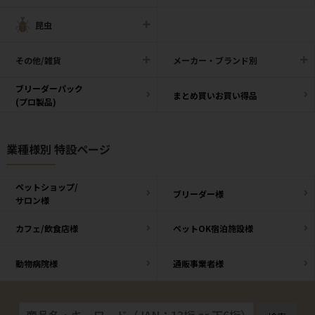
昆虫
その他/雑貨
メーカー・ブランド別
ブリーダーパック
まとめ買いお買い得品
(プロ製品)
業種様別 特設ページ
ペットショップ/
ブリーダー様
サロン様
カフェ/飲食店様
ペットOK宿泊施設様
動物病院様
通販事業者様