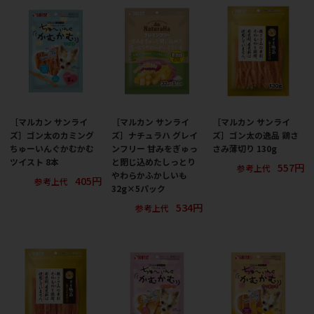
［マルカン サンライ
［マルカン サンライ
［マルカン サンライ
ズ］ゴン太のカミング
ズ］ナチュラハ グレイ
ズ］ゴン太の逸品 鶏さ
ちゅーいんぐかむかむ
ンフリー 甘みをぎゅっ
さみ薄切り 130g
ツイスト 8本
と閉じ込めたしっとり
557円
参考上代
やわらかふかしいも
405円
参考上代
32g×5パック
534円
参考上代