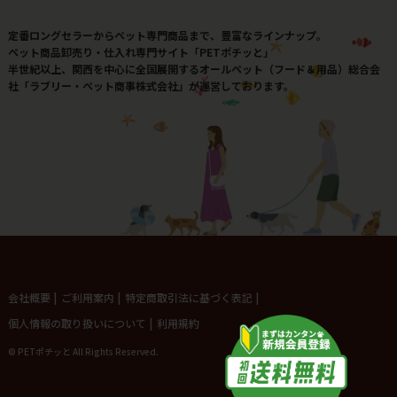
定番ロングセラーからペット専門商品まで、豊富なラインナップ。
ペット商品卸売り・仕入れ専門サイト「PETポチッと」
半世紀以上、関西を中心に全国展開するオールペット（フード＆用品）総合会
社「ラブリー・ペット商事株式会社」が運営しております。
会社概要
|
ご利用案内
|
特定商取引法に基づく表記
|
個人情報の取り扱いについて
|
利用規約
© PETポチッと All Rights Reserved.