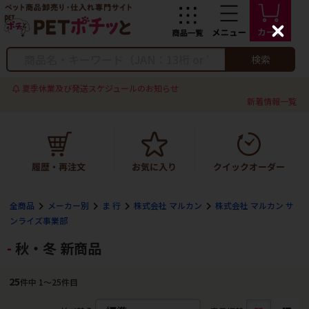
C
l
o
検索
s
e
夏季休業及び発送スケジュールのお知らせ
新着情報一覧
全商品
メーカー別
ま 行
株式会社 マルカン
株式会社 マルカン サ
ンライズ事業部
秋・冬 新商品
25
件中 1〜25件目