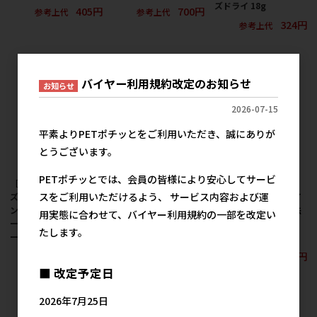
ズドライ 18g
405円
700円
参考上代
参考上代
324円
参考上代
バイヤー利用規約改定のお知らせ
お知らせ
2026-07-15
平素よりPETポチッとをご利用いただき、誠にありが
とうございます。
PETポチッとでは、会員の皆様により安心してサービ
［マルカン サンライ
［マルカン サンライ
［マルカン サンライ
スをご利用いただけるよう、 サービス内容および運
ズ］ナチュラハ グレイ
ズ］ナチュラハ グレイ
ズ］ナチュラハ グレイ
ンフリー 鶏胸肉とレバ
ンフリー 特殊加熱製法
ンフリー 特殊加熱製法
用実態に合わせて、バイヤー利用規約の一部を改定い
ーの旨みそのままフリ
で調理した鴨ササミ角
で調理した鴨ササミス
たします。
ーズドライ 18g
切り 35g
ライス 35g
324円
534円
534円
参考上代
参考上代
参考上代
■ 改定予定日
2026年7月25日