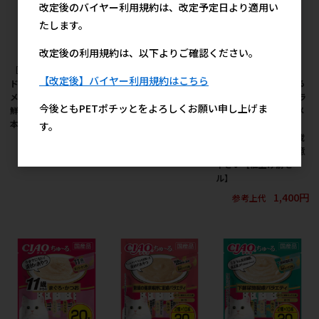
改定後のバイヤー利用規約は、改定予定日より適用い
たします。
改定後の利用規約は、以下よりご確認ください。
［いなばペットフー
［いなばペットフー
［いなばペットフード
【改定後】バイヤー利用規約はこちら
ド］CIAO ちゅ～るグル
ド］CIAO ちゅ～るグル
(直送)］CIAO ちゅ～る
メ 総合栄養食 まぐろ海
メ 毛玉配慮 まぐろ海鮮
1歳までの子ねこ用バラ
今後ともPETポチッとをよろしくお願い申し上げま
鮮バラエティ 14g×120
バラエティ 14g×120本
エティ 14g×20本 ※メ
本【値上げ前セール】
【値上げ前セール】
ーカー直送 ※発注単
す。
位・最低発注数量(混載
8,734円
8,400円
参考上代
参考上代
50ケース以上)にご注意
下さい【値上げ前セー
ル】
1,400円
参考上代