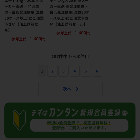
エティ 14g×20本 ※メ
ティ 14g×20本 ※メー
ーカー直送 ※発注単
カー直送 ※発注単位・
位・最低発注数量(混載
最低発注数量(混載50ケ
50ケース以上)にご注意
ース以上)にご注意下さ
下さい【値上げ前セー
い【値上げ前セール】
ル】
1,400円
参考上代
1,400円
参考上代
297
件中 1〜50件目
1
2
3
4
5
6