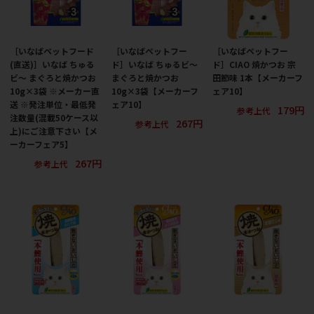
［いなばペットフード
［いなばペットフー
［いなばペットフー
(直送)］いなば ちゅる
ド］いなば ちゅるビ～
ド］CIAO 焼かつお 宗
ビ～ まぐろと焼かつお
まぐろと焼かつお
田節味 1本【メーカーフ
10g×3袋 ※メーカー直
10g×3袋【メーカーフ
ェア10】
送 ※発注単位・最低発
ェア10】
179円
参考上代
注数量(混載50ケース以
267円
参考上代
上)にご注意下さい【メ
ーカーフェア5】
267円
参考上代