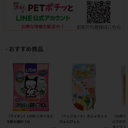
おすすめ商品
［ライオン］LION ニオイをと
［ペッツルート］カシャカシャ
［九州ペ
る紙の猫砂 10L
びょんびょん
ふりかけ
タイプ 2