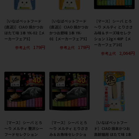
［いなばペットフード
［いなばペットフード
［マース］シーバ とろ
(直送)］CIAO 焼かつお
(直送)］CIAO 焼かつお
～り メルティ とりささ
ほたて味 1本 YK-02【メ
かつお節味 1本 YK-
み味＆チーズ味セレク
ーカーフェア5】
01【メーカーフェア5】
ション 12g×40P【メ
ーカーフェア10】
179円
179円
参考上代
参考上代
2,064円
参考上代
［マース］シーバ とろ
［マース］シーバ とろ
［いなばペットフー
～り メルティ 贅沢シー
～り メルティ とりささ
ド］CIAO 焼本かつお
フードセレクション
み＆お魚味セレクショ
高齢猫用 ほたて味 1本