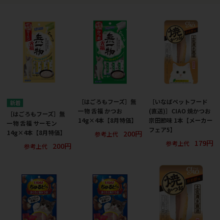
［はごろもフーズ］無
［いなばペットフード
一物 舌福 かつお
(直送)］CIAO 焼かつお
［はごろもフーズ］無
14g×4本【8月特価】
宗田節味 1本【メーカー
一物 舌福 サーモン
フェア5】
200円
14g×4本【8月特価】
参考上代
179円
参考上代
200円
参考上代