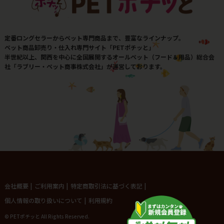
定番ロングセラーからペット専門商品まで、豊富なラインナップ。
ペット商品卸売り・仕入れ専門サイト「PETポチッと」
半世紀以上、関西を中心に全国展開するオールペット（フード＆用品）総合会
社「ラブリー・ペット商事株式会社」が運営しております。
会社概要
|
ご利用案内
|
特定商取引法に基づく表記
|
個人情報の取り扱いについて
|
利用規約
© PETポチッと All Rights Reserved.