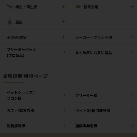
爬虫・両生類
観賞魚用
昆虫
その他/雑貨
メーカー・ブランド別
ブリーダーパック
まとめ買いお買い得品
(プロ製品)
業種様別 特設ページ
ペットショップ/
ブリーダー様
サロン様
カフェ/飲食店様
ペットOK宿泊施設様
動物病院様
通販事業者様