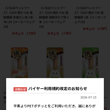
［いなばペットフー
［いなばペットフー
［いなばペットフー
ド］CIAO 焼かつお 高
ド］CIAO 焼かつお 高
ド］CIAO 焼かつお 高
齢猫用 本格だし味 1本
齢猫用 海鮮ほたて味 1
齢猫用 1本【メーカーフ
YK-24【メーカーフェア
本【メーカーフェア
ェア10】
10】
10】
179円
参考上代
179円
179円
参考上代
参考上代
バイヤー利用規約改定のお知らせ
［いなばペットフー
［いなばペットフー
［いなばペットフー
お知らせ
ド］CIAO 焼かつお 子
ド］CIAO 焼かつお 本
ド］CIAO 焼かつお し
2026-07-15
猫用 1本【メーカーフェ
格だし味 1本 YK-05【メ
らす味 1本 YK-03【メー
ア10】
ーカーフェア10】
カーフェア10】
平素よりPETポチッとをご利用いただき、誠にありが
179円
179円
179円
参考上代
参考上代
参考上代