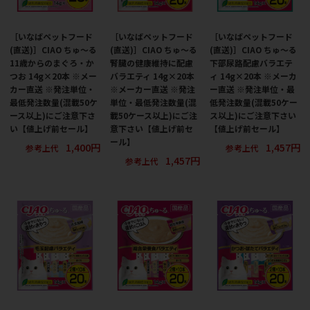
［いなばペットフード
［いなばペットフード
［いなばペットフード
(直送)］CIAO ちゅ～る
(直送)］CIAO ちゅ～る
(直送)］CIAO ちゅ～る
11歳からのまぐろ・か
腎臓の健康維持に配慮
下部尿路配慮バラエテ
つお 14g×20本 ※メー
バラエティ 14g×20本
ィ 14g×20本 ※メーカ
カー直送 ※発注単位・
※メーカー直送 ※発注
ー直送 ※発注単位・最
最低発注数量(混載50ケ
単位・最低発注数量(混
低発注数量(混載50ケー
ース以上)にご注意下さ
載50ケース以上)にご注
ス以上)にご注意下さい
い【値上げ前セール】
意下さい【値上げ前セ
【値上げ前セール】
ール】
1,400円
1,457円
参考上代
参考上代
1,457円
参考上代