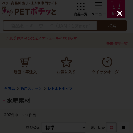
C
l
o
検索
s
e
夏季休業及び発送スケジュールのお知らせ
新着情報一覧
全商品
猫用スナック
レトルトタイプ
水産素材
297
件中 1〜50件目
並び替え
表示切替