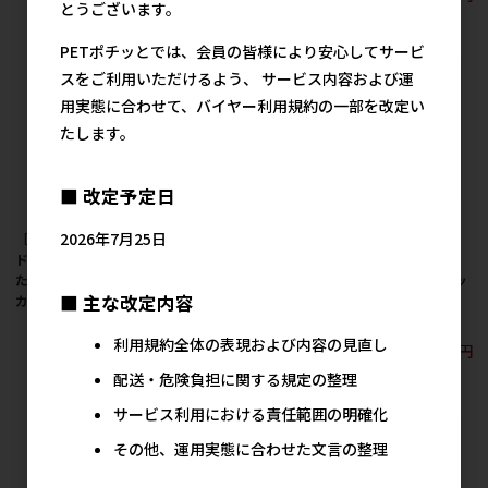
とうございます。
PETポチッとでは、会員の皆様により安心してサービ
スをご利用いただけるよう、 サービス内容および運
用実態に合わせて、バイヤー利用規約の一部を改定い
たします。
■ 改定予定日
2026年7月25日
［いなばペットフー
［いなばペットフー
［いなばペットフー
ド］CIAO 焼かつお ほ
ド］CIAO 焼かつお か
ド］CIAO ちゅ～る 水
たて味 1本 YK-02【メー
つお節味 1本 YK-01【メ
分補給 まぐろ 海鮮ミッ
■ 主な改定内容
カーフェア10】
ーカーフェア10】
クス味 14g×20本
【値上げ前セール】
179円
179円
参考上代
参考上代
利用規約全体の表現および内容の見直し
1,457円
参考上代
配送・危険負担に関する規定の整理
サービス利用における責任範囲の明確化
その他、運用実態に合わせた文言の整理