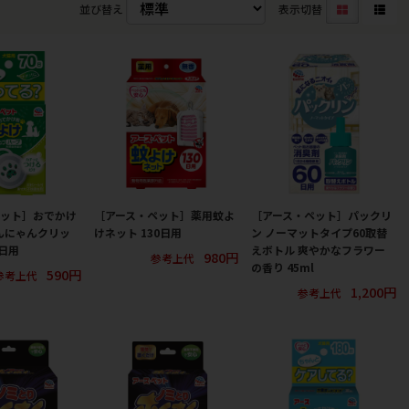
並び替え
表示切替
ペット］おでかけ
［アース・ペット］薬用蚊よ
［アース・ペット］パックリ
んにゃんクリッ
けネット 130日用
ン ノーマットタイプ60取替
0日用
えボトル 爽やかなフラワー
980円
参考上代
の香り 45ml
590円
参考上代
1,200円
参考上代