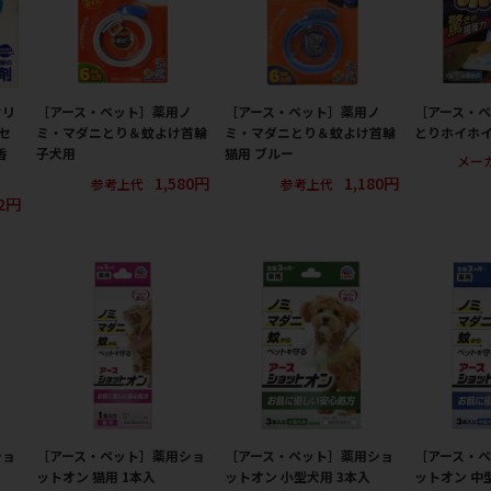
クリ
［アース・ペット］薬用ノ
［アース・ペット］薬用ノ
［アース・
セ
ミ・マダニとり＆蚊よけ首輪
ミ・マダニとり＆蚊よけ首輪
とりホイホイ
香
子犬用
猫用 ブルー
メー
1,580円
1,180円
参考上代
参考上代
12円
ショ
［アース・ペット］薬用ショ
［アース・ペット］薬用ショ
［アース・
ットオン 猫用 1本入
ットオン 小型犬用 3本入
ットオン 中