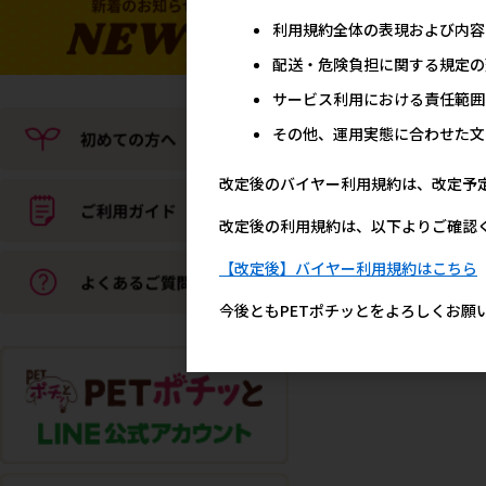
2,8
参考上代
利用規約全体の表現および内容
配送・危険負担に関する規定の
サービス利用における責任範囲
その他、運用実態に合わせた文
改定後のバイヤー利用規約は、改定予
改定後の利用規約は、以下よりご確認
【改定後】バイヤー利用規約はこちら
［三晃商会］フェレット
ストハーネス デニム
今後ともPETポチッとをよろしくお願
2,2
参考上代