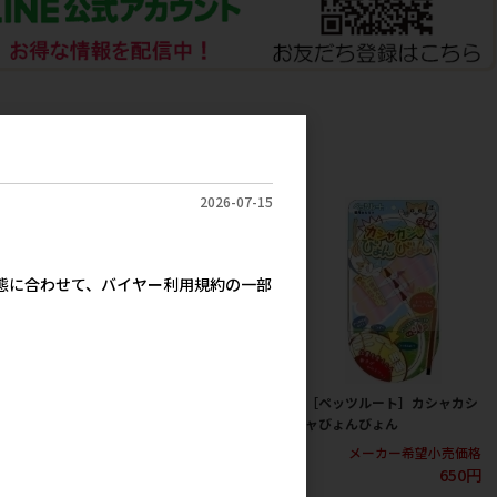
2026-07-15
実態に合わせて、バイヤー利用規約の一部
ロジャパン］ペッ
［ジェックス(直送：小動
［ペッツルート］カシャカシ
ガム スティック型
物・観賞魚)］メダカ元気 プ
ャびょんびょん
価】
ロバイオフードクリア 130g
メーカー希望小売価格
※メーカー直送となります。
2,200円
650円
考上代
※発注単位・最低ご購入金額