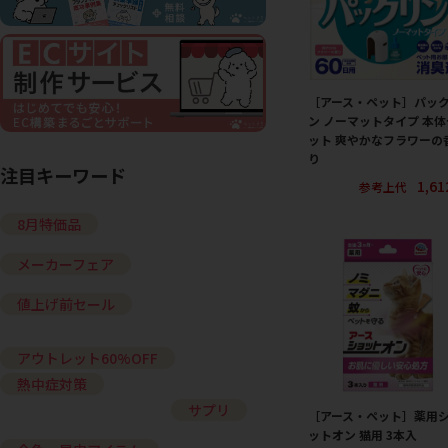
［アース・ペット］パッ
ン ノーマットタイプ 本体
ット 爽やかなフラワーの
り
注目キーワード
1,6
参考上代
8月特価品
メーカーフェア
値上げ前セール
アウトレット60%OFF
熱中症対策
サプリ
［アース・ペット］薬用
ットオン 猫用 3本入