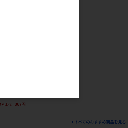
にご注意下さい
590円
参考上代
直送)］ささみふ
 ※メーカー直送
・最低発注数量
税抜７万円以上)
さい
367円
参考上代
すべてのおすすめ商品を見る