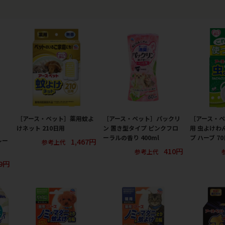
［アース・ペット］薬用蚊よ
［アース・ペット］パックリ
［アース・
けネット 210日用
ン 置き型タイプ ピンクフロ
用 虫よけわ
ーラルの香り 400ml
プ ハーブ 7
1,467円
レー
参考上代
410円
参考上代
39円