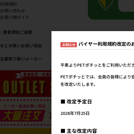
利用規約
お問い合わせ
お買い物ガイド
業者様別ご提案
おすすめ
バイヤー利用規約改定の
お知らせ
まとめ買いお買い得品
主要取り扱いメーカー
平素よりPETポチッとをご利用いただ
PETポチッとでは、会員の皆様により
を改定いたします。
■ 改定予定日
［ユニ・チャーム］マナ
2026年7月25日
ェア 男の子用 Sサイズ モ
ストライプ・ライトブル
ーンズ 46枚 【メーカーフ
■ 主な改定内容
ア10】