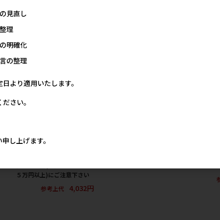
19円
の見直し
整理
の明確化
言の整理
定日より適用いたします。
ください。
・ベ
［ペティオアドメイト(直
［ペットプロジャパン］マイ
［ペティオ(
送)］ペット用リバーシブル
ライフベッド SSサイズ ピン
わり。 36g
い申し上げます。
電気ヒーター ハード S ※メ
ク
※発注単位
40円
ーカー直送 ※発注単位・最
(納価合計：
2,440円
参考上代
低発注数量(納価合計：税抜
にご注意下
５万円以上)にご注意下さい
4,032円
参考上代