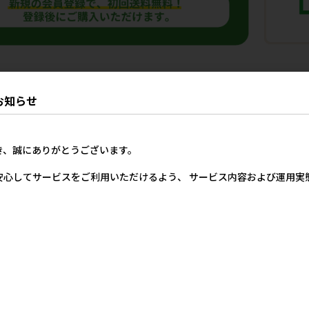
商品
お知らせ
き、誠にありがとうございます。
安心してサービスをご利用いただけるよう、 サービス内容および運用
ーウ
［ペットプロジャパン］やさ
［ペットプロジャパン］業務
［ペットプ
カ
しいウェットテイッシュ80枚
用薄型ペットシーツ レギュ
トプロ BIG
ージ
入×3P（240枚入） 【値上
ラー 1ケース（1200枚入）
4本【8月特
ェ
げ前セール】
20,600円
参考上代
参
600円
参考上代