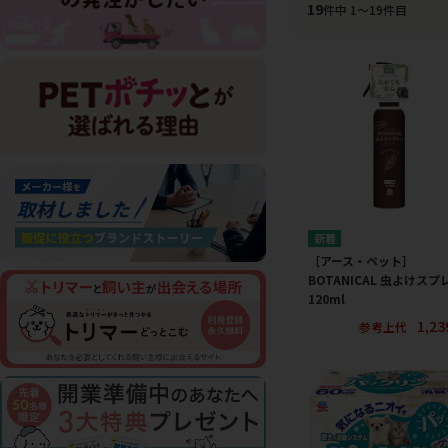
19
件中 1〜19件目
［アース・ペット］
BOTANICAL 虫よけスプ
120ml
1,2
参考上代