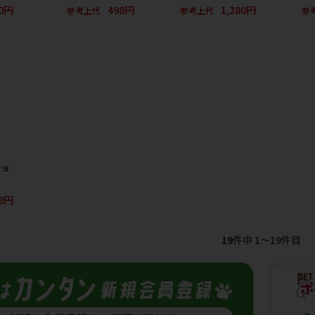
80円
498円
1,280円
参考上代
参考上代
参
ショ
8円
19
件中 1〜19件目