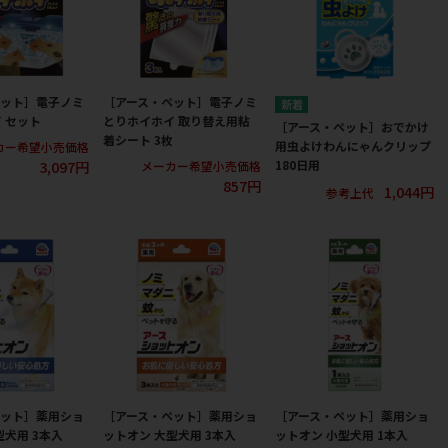
ペット］電子ノミ
［アース・ペット］電子ノミ
 セット
とりホイホイ 取り替え用粘
［アース・ペット］おでかけ
着シート 3枚
用虫よけわんにゃんクリップ
カー希望小売価格
3,097円
180日用
メーカー希望小売価格
857円
1,044円
参考上代
ペット］薬用ショ
［アース・ペット］薬用ショ
［アース・ペット］薬用ショ
型犬用 3本入
ットオン 大型犬用 3本入
ットオン 小型犬用 1本入