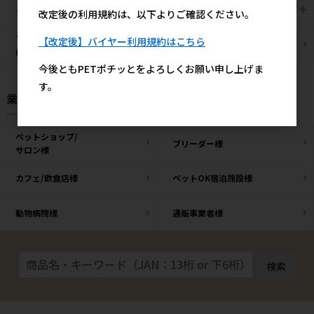
その他/雑貨
メーカー・ブランド別
改定後の利用規約は、以下よりご確認ください。
ブリーダーパック
【改定後】バイヤー利用規約はこちら
まとめ買いお買い得品
(プロ製品)
今後ともPETポチッとをよろしくお願い申し上げま
す。
業種様別 特設ページ
ペットショップ/
ブリーダー様
サロン様
カフェ/飲食店様
ペットOK宿泊施設様
動物病院様
通販事業者様
検索