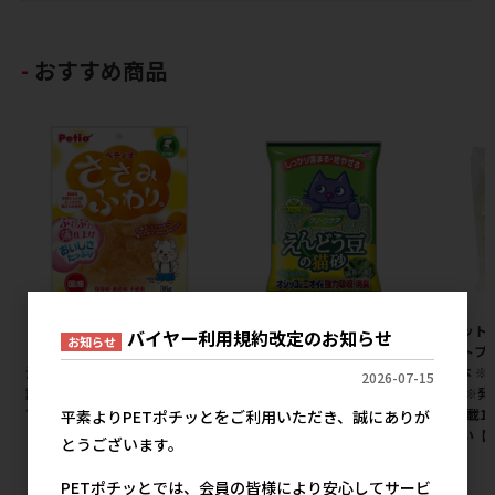
おすすめ商品
［ペティオ(直送)］ささみふわ
［アース・ペット］クリーンケ
［ペット
バイヤー利用規約改定のお知らせ
お知らせ
り。 36g ※メーカー直送 ※発
ア えんどう豆の猫砂 緑茶の香
ペットプロ
注単位・最低発注数量(納価合
り 6L
型 4本 
2026-07-15
計：税抜７万円以上)にご注意
み） ※
1,110円
参考上代
下さい
量(混載1
平素よりPETポチッとをご利用いただき、誠にありが
下さい【
367円
とうございます。
参考上代
PETポチッとでは、会員の皆様により安心してサービ