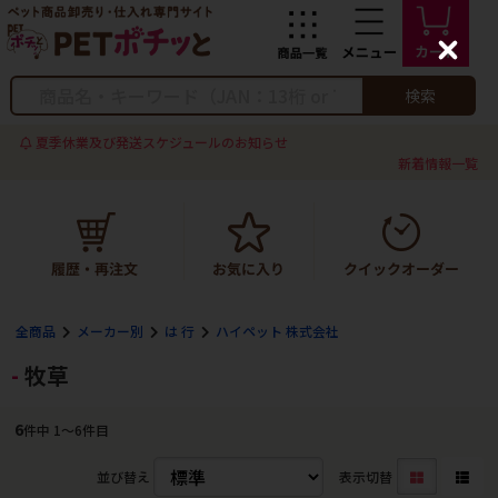
C
l
o
検索
s
e
夏季休業及び発送スケジュールのお知らせ
新着情報一覧
全商品
メーカー別
は 行
ハイペット 株式会社
牧草
6
件中 1〜6件目
並び替え
表示切替