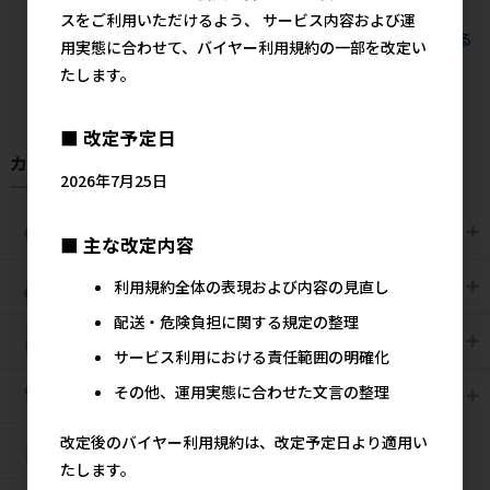
スをご利用いただけるよう、 サービス内容および運
すべてのおすすめ商品を見る
用実態に合わせて、バイヤー利用規約の一部を改定い
たします。
■ 改定予定日
カテゴリから探す
2026年7月25日
犬用
猫用
■ 主な改定内容
利用規約全体の表現および内容の見直し
犬猫用
ペット住関連用品
配送・危険負担に関する規定の整理
小動物用
鳥用
サービス利用における責任範囲の明確化
その他、運用実態に合わせた文言の整理
爬虫・両生類
観賞魚用
改定後のバイヤー利用規約は、改定予定日より適用い
昆虫
たします。