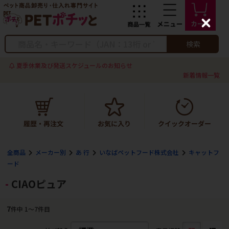
C
l
o
検索
s
e
夏季休業及び発送スケジュールのお知らせ
新着情報一覧
全商品
メーカー別
あ 行
いなばペットフード株式会社
キャットフ
ード
CIAOピュア
7
件中 1〜7件目