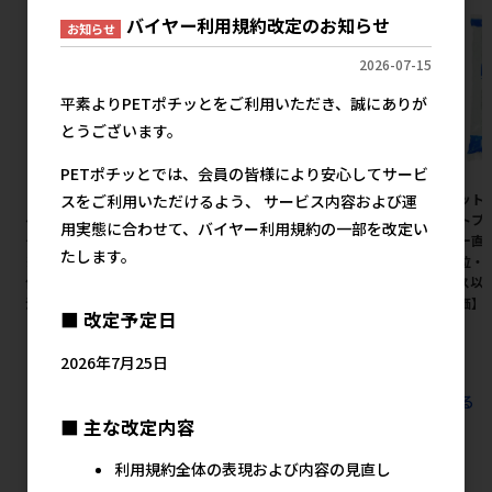
バイヤー利用規約改定のお知らせ
お知らせ
2026-07-15
平素よりPETポチッとをご利用いただき、誠にありが
とうございます。
PETポチッとでは、会員の皆様により安心してサービ
［ペティオアドメイト(直送)］
［ペットプロジャパン］ペット
［ペット
スをご利用いただけるよう、 サービス内容および運
ペット用リバーシブル電気ヒー
プロ BIGガム スティック型 4本
ペットプロ
用実態に合わせて、バイヤー利用規約の一部を改定い
ター ハード M ※メーカー直送
【8月特価】
ーカー直
たします。
※発注単位・最低発注数量(納
注単位・最
2,200円
参考上代
価合計：税抜５万円以上)にご
ケース以上
注意下さい
月特価】
■ 改定予定日
5,045円
参考上代
2026年7月25日
すべてのおすすめ商品を見る
■ 主な改定内容
利用規約全体の表現および内容の見直し