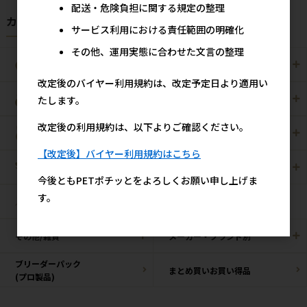
配送・危険負担に関する規定の整理
カテゴリから探す
サービス利用における責任範囲の明確化
その他、運用実態に合わせた文言の整理
犬用
猫用
改定後のバイヤー利用規約は、改定予定日より適用い
犬猫用
ペット住関連用品
たします。
改定後の利用規約は、以下よりご確認ください。
小動物用
鳥用
【改定後】バイヤー利用規約はこちら
爬虫・両生類
観賞魚用
今後ともPETポチッとをよろしくお願い申し上げま
す。
昆虫
その他/雑貨
メーカー・ブランド別
ブリーダーパック
まとめ買いお買い得品
(プロ製品)