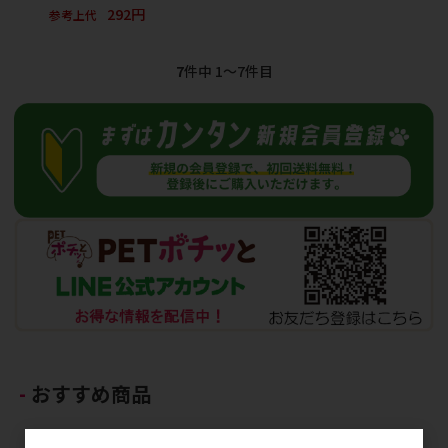
292円
参考上代
7
件中 1〜7件目
おすすめ商品