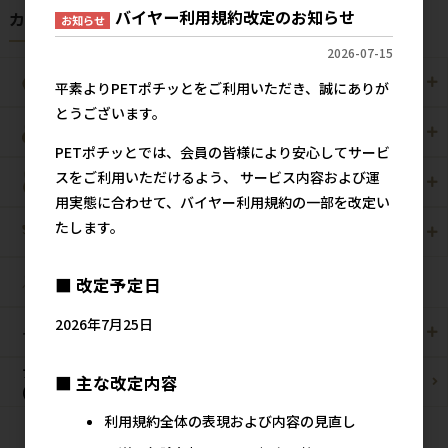
バイヤー利用規約改定のお知らせ
カテゴリから探す
お知らせ
2026-07-15
犬用
猫用
平素よりPETポチッとをご利用いただき、誠にありが
とうございます。
犬猫用
ペット住関連用品
PETポチッとでは、会員の皆様により安心してサービ
スをご利用いただけるよう、 サービス内容および運
小動物用
鳥用
用実態に合わせて、バイヤー利用規約の一部を改定い
たします。
爬虫・両生類
観賞魚用
■ 改定予定日
昆虫
2026年7月25日
その他/雑貨
メーカー・ブランド別
ブリーダーパック
■ 主な改定内容
まとめ買いお買い得品
(プロ製品)
利用規約全体の表現および内容の見直し