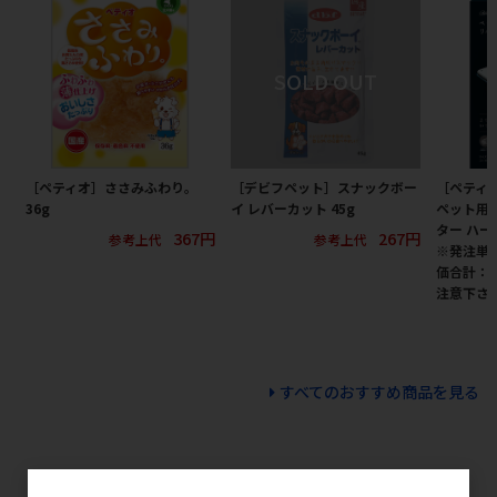
［ペティオ］ささみふわり。
［デビフペット］スナックボー
［ペティオ
36g
イ レバーカット 45g
ペット用
ター ハー
367円
267円
参考上代
参考上代
※発注単
価合計：
注意下さ
すべてのおすすめ商品を見る