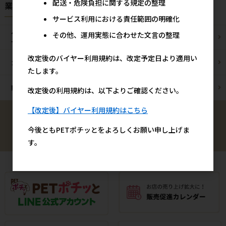
配送・危険負担に関する規定の整理
業種様別 特設ページ
サービス利用における責任範囲の明確化
ペットショップ/
その他、運用実態に合わせた文言の整理
ブリーダー様
サロン様
改定後のバイヤー利用規約は、改定予定日より適用い
カフェ/飲食店様
ペットOK宿泊施設様
たします。
動物病院様
通販事業者様
改定後の利用規約は、以下よりご確認ください。
【改定後】バイヤー利用規約はこちら
検索
今後ともPETポチッとをよろしくお願い申し上げま
す。