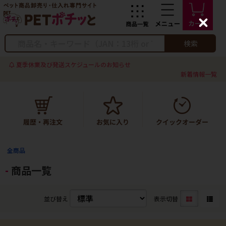
C
l
o
検索
s
e
夏季休業及び発送スケジュールのお知らせ
新着情報一覧
全商品
商品一覧
並び替え
表示切替