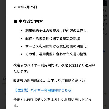
2026年7月25日
［ペットプロジャパン］業務用
［ペットプロジャパン］ペット
［ペティオ
薄型ペットシーツ レギュラー 1
プロ 固まる猫砂 8L 【8月特
ペット用
ケース（1200枚入）
価】
ター ハー
■ 主な改定内容
※発注単
20,600円
1,480円
参考上代
参考上代
価合計：
利用規約全体の表現および内容の見直し
注意下さ
配送・危険負担に関する規定の整理
サービス利用における責任範囲の明確化
すべてのおすすめ商品を見る
その他、運用実態に合わせた文言の整理
改定後のバイヤー利用規約は、改定予定日より適用い
たします。
カテゴリから探す
改定後の利用規約は、以下よりご確認ください。
【改定後】バイヤー利用規約はこちら
犬用
猫用
今後ともPETポチッとをよろしくお願い申し上げま
す。
犬猫用
ペット住関連用品