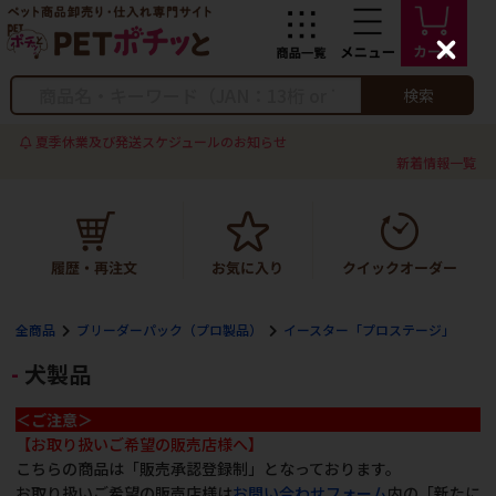
C
l
o
検索
s
e
夏季休業及び発送スケジュールのお知らせ
新着情報一覧
全商品
ブリーダーパック（プロ製品）
イースター「プロステージ」
犬製品
＜ご注意＞
【お取り扱いご希望の販売店様へ】
こちらの商品は「販売承認登録制」となっております。
お取り扱いご希望の販売店様は
お問い合わせフォーム
内の「新たに