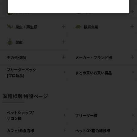
小動物用
鳥用
爬虫・両生類
観賞魚用
昆虫
その他/雑貨
メーカー・ブランド別
ブリーダーパック
まとめ買いお買い得品
(プロ製品)
業種様別 特設ページ
ペットショップ/
ブリーダー様
サロン様
カフェ/飲食店様
ペットOK宿泊施設様