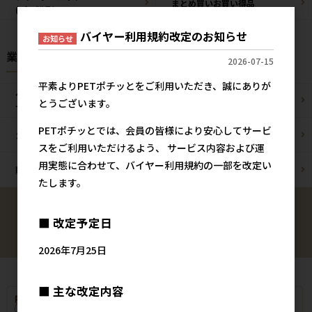
まとめ買いお買い得品
(プロ製品)
バイヤー利用規約改定のお知らせ
お知らせ
業種様別 特設ページ
2026-07-15
平素よりPETポチッとをご利用いただき、誠にありが
ペットショップ/
ブリーダー様
とうございます。
サロン様
PETポチッとでは、会員の皆様により安心してサービ
カフェ/飲食店様
ペットOK宿泊施設様
スをご利用いただけるよう、 サービス内容および運
用実態に合わせて、バイヤー利用規約の一部を改定い
動物病院様
通販事業者様
たします。
■ 改定予定日
検索
2026年7月25日
■ 主な改定内容