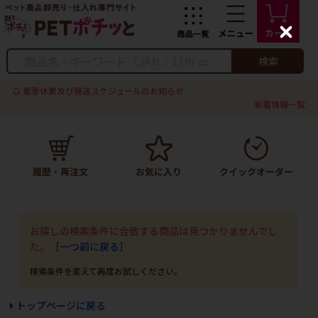
C
l
o
検索
s
e
夏季休業及び発送スケジュールのお知らせ
新着情報一覧
お探しの検索条件に合致する商品は見つかりませんでし
た。
［一つ前に戻る］
トップページに戻る