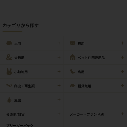
カテゴリから探す
犬用
猫用
犬猫用
ペット住関連用品
小動物用
鳥用
爬虫・両生類
観賞魚用
昆虫
その他/雑貨
メーカー・ブランド別
ブリーダーパック