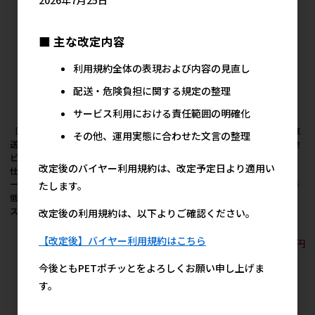
■ 主な改定内容
利用規約全体の表現および内容の見直し
配送・危険負担に関する規定の整理
サービス利用における責任範囲の明確化
［日本ペットフード(直
[日本ペットフード(直
［日本ペットフード(直
その他、運用実態に合わせた文言の整理
送)］ビタワン君の俺の
送) ビタワン君の俺のビ
送)］ビタワン君のささ
ビーフジャーキー 幅広
ーフジャーキー 細切り
み好きのために作った
改定後のバイヤー利用規約は、改定予定日より適用い
仕上げ 100g ※メーカ
仕上げ 100g ※メーカ
やわらかサラミ仕立て
ー直送 ※発注単位・最
ー直送 ※発注単位・最
70g ※メーカー直送 ※
たします。
低発注数量(混載30ケー
低発注数量(混載30ケー
発注単位・最低発注数
ス以上)にご注意下さい
ス以上)にご注意下さい
量(混載30ケース以上)
改定後の利用規約は、以下よりご確認ください。
にご注意下さい
352円
352円
参考上代
参考上代
【改定後】バイヤー利用規約はこちら
352円
参考上代
今後ともPETポチッとをよろしくお願い申し上げま
す。