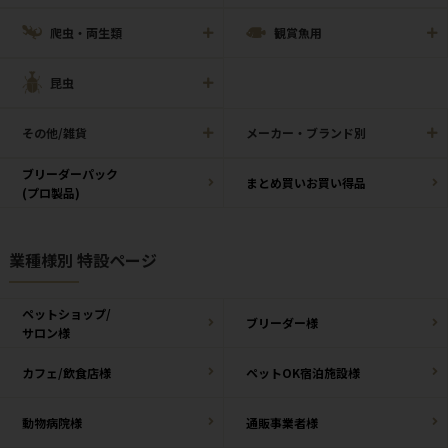
爬虫・両生類
観賞魚用
昆虫
その他/雑貨
メーカー・ブランド別
ブリーダーパック
まとめ買いお買い得品
(プロ製品)
業種様別 特設ページ
ペットショップ/
ブリーダー様
サロン様
カフェ/飲食店様
ペットOK宿泊施設様
動物病院様
通販事業者様