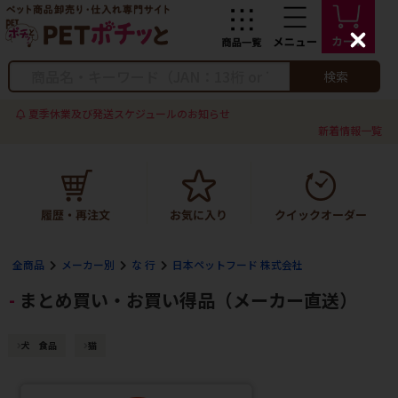
C
l
o
検索
s
e
夏季休業及び発送スケジュールのお知らせ
新着情報一覧
全商品
メーカー別
な 行
日本ペットフード 株式会社
まとめ買い・お買い得品（メーカー直送）
犬 食品
猫