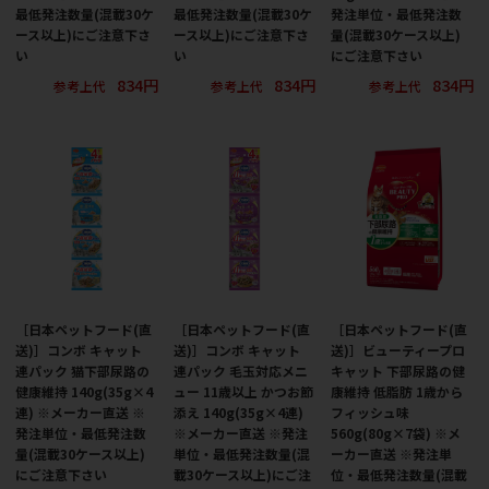
最低発注数量(混載30ケ
最低発注数量(混載30ケ
発注単位・最低発注数
ース以上)にご注意下さ
ース以上)にご注意下さ
量(混載30ケース以上)
い
い
にご注意下さい
834円
834円
834円
参考上代
参考上代
参考上代
［日本ペットフード(直
［日本ペットフード(直
［日本ペットフード(直
送)］コンボ キャット
送)］コンボ キャット
送)］ビューティープロ
連パック 猫下部尿路の
連パック 毛玉対応メニ
キャット 下部尿路の健
健康維持 140g(35g×4
ュー 11歳以上 かつお節
康維持 低脂肪 1歳から
連) ※メーカー直送 ※
添え 140g(35g×4連)
フィッシュ味
発注単位・最低発注数
※メーカー直送 ※発注
560g(80g×7袋) ※メ
量(混載30ケース以上)
単位・最低発注数量(混
ーカー直送 ※発注単
にご注意下さい
載30ケース以上)にご注
位・最低発注数量(混載