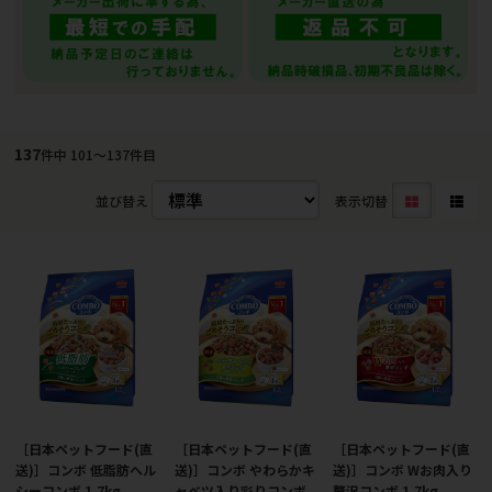
137
件中 101〜137件目
並び替え
表示切替
［日本ペットフード(直
［日本ペットフード(直
［日本ペットフード(直
送)］コンボ 低脂肪ヘル
送)］コンボ やわらかキ
送)］コンボ Wお肉入り
シーコンボ 1.7kg
ャベツ入り彩りコンボ
贅沢コンボ 1.7kg