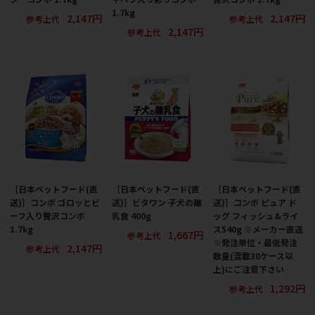
1.7kg
2,147円
2,147円
参考上代
参考上代
2,147円
参考上代
［日本ペットフード(直
［日本ペットフード(直
［日本ペットフード(直
送)］コンボ ゴロッとビ
送)］ビタワン 子犬の離
送)］コンボ ピュア ド
ーフ入り贅沢コンボ
乳食 400g
ッグ フィッシュ&ライ
1.7kg
ス540g ※メーカー直送
1,667円
参考上代
※発注単位・最低発注
2,147円
参考上代
数量(混載30ケース以
上)にご注意下さい
1,292円
参考上代