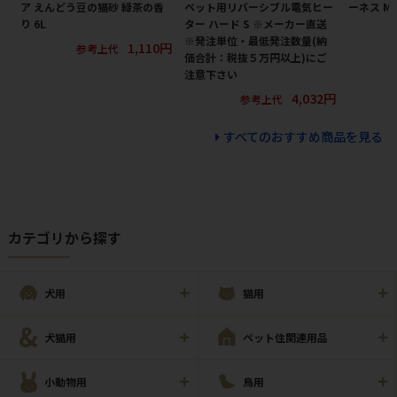
ア えんどう豆の猫砂 緑茶の香
ペット用リバーシブル電気ヒー
ーネス M
り 6L
ター ハード S ※メーカー直送
※発注単位・最低発注数量(納
1,110円
参考上代
価合計：税抜５万円以上)にご
注意下さい
4,032円
参考上代
すべてのおすすめ商品を見る
カテゴリから探す
犬用
猫用
犬猫用
ペット住関連用品
小動物用
鳥用