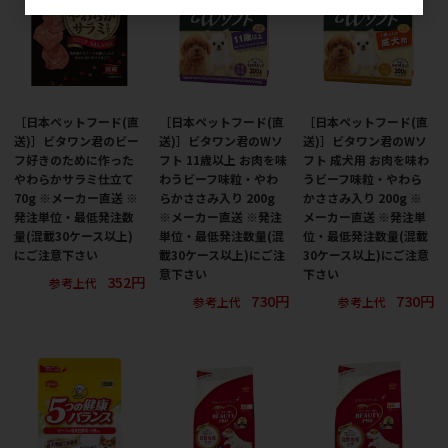
［日本ペットフード(直
［日本ペットフード(直
［日本ペットフード(直
送)］ビタワン君のビー
送)］ビタワン君のWソ
送)］ビタワン君のWソ
フ好きのために作った
フト 11歳以上 お肉を味
フト 成犬用 お肉を味わ
やわらかサラミ仕立て
わうビーフ味粒・やわ
うビーフ味粒・やわら
70g ※メーカー直送 ※
らかささみ入り 200g
かささみ入り 200g ※
発注単位・最低発注数
※メーカー直送 ※発注
メーカー直送 ※発注単
量(混載30ケース以上)
単位・最低発注数量(混
位・最低発注数量(混載
にご注意下さい
載30ケース以上)にご注
30ケース以上)にご注意
意下さい
下さい
352円
参考上代
730円
730円
参考上代
参考上代