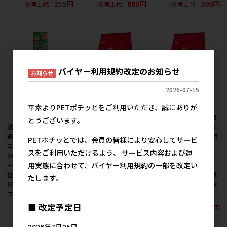
255円
890円
890円
参考上代
参考上代
参考上代
バイヤー利用規約改定のお知らせ
お知らせ
2026-07-15
平素よりPETポチッとをご利用いただき、誠にありが
［日本ペットフード(直
［日本ペットフード(直
［日本ペットフード(直
とうございます。
送)］コンボ キャット
送)］ビューティープロ
送)］ビューティープロ
連パック 海の味わいメ
キャット 成猫用 1歳か
キャット 子猫用 12ヵ月
PETポチッとでは、会員の皆様により安心してサービ
ニュー かつお節添え
ら 室内猫用 フィッシュ
頃まで フィッシュ味
スをご利用いただけるよう、 サービス内容および運
160g(40g×4連) ※メ
味 600g(100g×6袋) ※
600g(100g×6袋)※メ
用実態に合わせて、バイヤー利用規約の一部を改定い
ーカー直送 ※発注単
メーカー直送 ※発注単
ーカー直送 ※発注単
位・最低発注数量(混載
位・最低発注数量(混載
位・最低発注数量(混載
たします。
30ケース以上)にご注意
30ケース以上)にご注意
30ケース以上)にご注意
下さい
下さい
下さい
■ 改定予定日
255円
890円
890円
参考上代
参考上代
参考上代
2026年7月25日