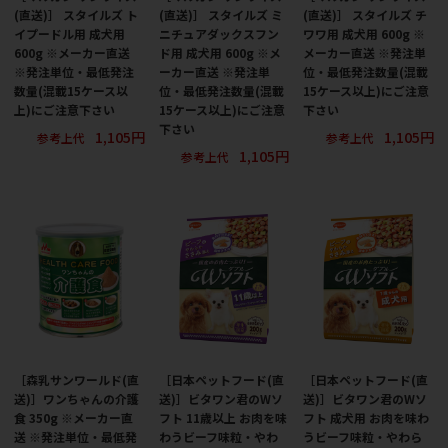
(直送)］ スタイルズ ト
(直送)］ スタイルズ ミ
(直送)］ スタイルズ チ
イプードル用 成犬用
ニチュアダックスフン
ワワ用 成犬用 600g ※
600g ※メーカー直送
ド用 成犬用 600g ※メ
メーカー直送 ※発注単
※発注単位・最低発注
ーカー直送 ※発注単
位・最低発注数量(混載
数量(混載15ケース以
位・最低発注数量(混載
15ケース以上)にご注意
上)にご注意下さい
15ケース以上)にご注意
下さい
下さい
1,105円
1,105円
参考上代
参考上代
1,105円
参考上代
［森乳サンワールド(直
［日本ペットフード(直
［日本ペットフード(直
送)］ワンちゃんの介護
送)］ビタワン君のWソ
送)］ビタワン君のWソ
食 350g ※メーカー直
フト 11歳以上 お肉を味
フト 成犬用 お肉を味わ
送 ※発注単位・最低発
わうビーフ味粒・やわ
うビーフ味粒・やわら