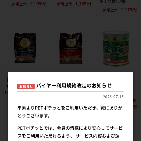
ール エゾ鹿 600g
1,105円
1,105円
参考上代
参考上代
1,179円
参考上代
［アスク］JAPAN
［アスク］JAPAN
［森乳サンワールド］
バイヤー利用規約改定のお知らせ
PREMIUM（ジャパンプ
PREMIUM（ジャパンプ
ワンちゃんの介護食
お知らせ
レミアム） バランスミ
レミアム） バランスミ
350g
2026-07-15
ール ササミ 600g
ール ビーフ 600g
メーカー希望小売価格
1,179円
1,179円
2,100円
参考上代
参考上代
平素よりPETポチッとをご利用いただき、誠にありが
とうございます。
PETポチッとでは、会員の皆様により安心してサービ
スをご利用いただけるよう、 サービス内容および運