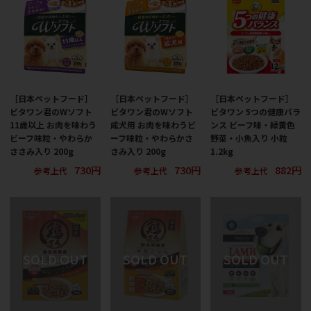
［日本ペットフード］
［日本ペットフード］
［日本ペットフード］
ビタワン君のWソフト
ビタワン君のWソフト
ビタワン 5つの健康バラ
11歳以上 お肉を味わう
成犬用 お肉を味わうビ
ンス ビーフ味・緑黄色
ビーフ味粒・やわらか
ーフ味粒・やわらかさ
野菜・小魚入り 小粒
ささみ入り 200g
さみ入り 200g
1.2kg
730円
730円
882円
参考上代
参考上代
参考上代