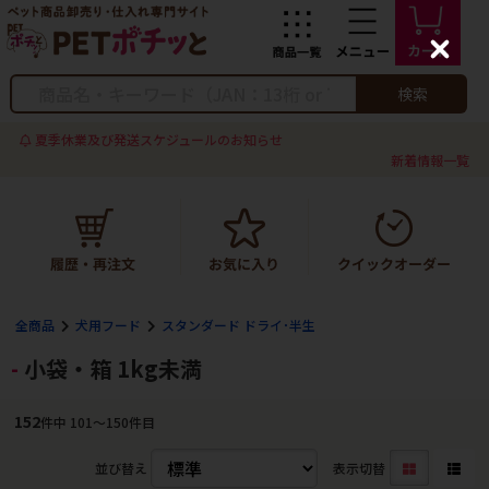
C
l
o
検索
s
e
夏季休業及び発送スケジュールのお知らせ
新着情報一覧
全商品
犬用フード
スタンダード ドライ･半生
小袋・箱 1kg未満
152
件中 101〜150件目
並び替え
表示切替