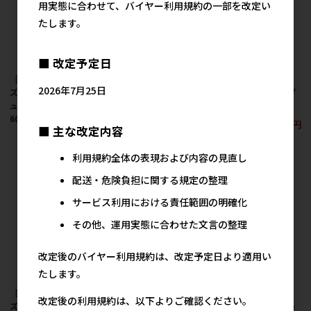
用実態に合わせて、バイヤー利用規約の一部を改定い
たします。
■ 改定予定日
［マルカン サンライ
［マルカン サンライ
［マルカン サンライ
2026年7月25日
ズ］スタイルズ ミニチ
ズ］スタイルズ チワワ
ズ］スタイルズ トイプ
ュアダックスフンド用
用 600g
ードル用 成犬用 600g
600g
1,105円
1,105円
参考上代
参考上代
■ 主な改定内容
1,105円
参考上代
利用規約全体の表現および内容の見直し
配送・危険負担に関する規定の整理
サービス利用における責任範囲の明確化
その他、運用実態に合わせた文言の整理
改定後のバイヤー利用規約は、改定予定日より適用い
たします。
［マルカン サンライ
［マルカン サンライ
［マルカン サンライ
改定後の利用規約は、以下よりご確認ください。
ズ］プチアンジュ 超小
ズ］プチアンジュ 超小
ズ］プチアンジュ 超小