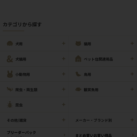
カテゴリから探す
犬用
猫用
犬猫用
ペット住関連用品
小動物用
鳥用
爬虫・両生類
観賞魚用
昆虫
その他/雑貨
メーカー・ブランド別
ブリーダーパック
まとめ買いお買い得品