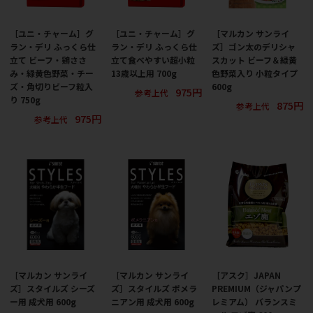
［ユニ・チャーム］グ
［ユニ・チャーム］グ
［マルカン サンライ
ラン・デリ ふっくら仕
ラン・デリ ふっくら仕
ズ］ゴン太のデリシャ
立て ビーフ・鶏ささ
立て食べやすい超小粒
スカット ビーフ＆緑黄
み・緑黄色野菜・チー
13歳以上用 700g
色野菜入り 小粒タイプ
ズ・角切りビーフ粒入
600g
975円
参考上代
り 750g
875円
参考上代
975円
参考上代
［マルカン サンライ
［マルカン サンライ
［アスク］JAPAN
ズ］スタイルズ シーズ
ズ］スタイルズ ポメラ
PREMIUM（ジャパンプ
ー用 成犬用 600g
ニアン用 成犬用 600g
レミアム） バランスミ