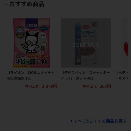
おすすめ商品
［ライオン］LION ニオイをと
［デビフペット］スナックボー
［ペティ
る紙の猫砂 10L
イ レバーカット 45g
ーネス M
1,379円
267円
参考上代
参考上代
すべてのおすすめ商品を見る