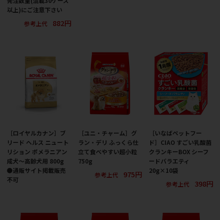
発注数量(混載30ケース
以上)にご注意下さい
882円
参考上代
［ロイヤルカナン］ブ
［ユニ・チャーム］グ
［いなばペットフー
リード ヘルス ニュート
ラン・デリ ふっくら仕
ド］CIAO すごい乳酸菌
リション ポメラニアン
立て食べやすい超小粒
クランキーBOX シーフ
成犬～高齢犬用 800g
750g
ードバラエティ
●通販サイト掲載販売
20g×10袋
975円
参考上代
不可
398円
参考上代