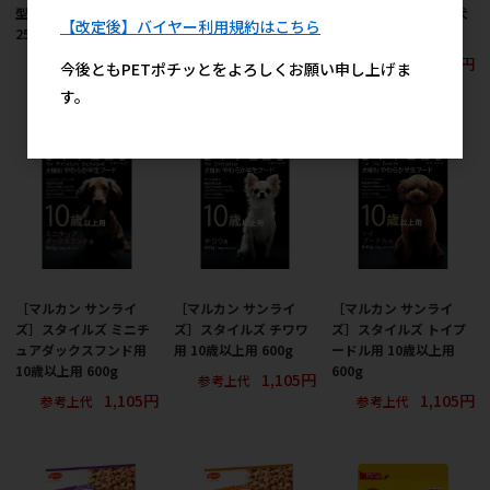
型犬 1～6歳の成犬用
型犬 7歳以上の高齢犬用
型犬 13歳以上の高齢犬
【改定後】バイヤー利用規約はこちら
250g
250g
用 250g
730円
730円
730円
参考上代
参考上代
参考上代
今後ともPETポチッとをよろしくお願い申し上げま
す。
［マルカン サンライ
［マルカン サンライ
［マルカン サンライ
ズ］スタイルズ ミニチ
ズ］スタイルズ チワワ
ズ］スタイルズ トイプ
ュアダックスフンド用
用 10歳以上用 600g
ードル用 10歳以上用
10歳以上用 600g
600g
1,105円
参考上代
1,105円
1,105円
参考上代
参考上代