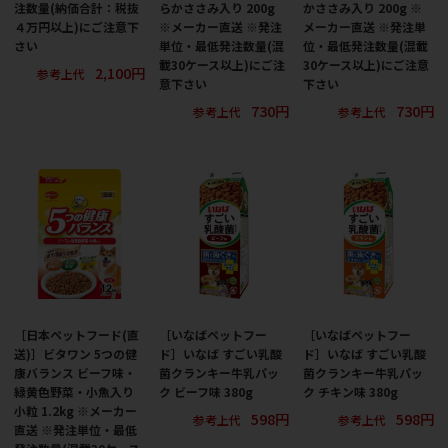
注数量(納価合計：税抜
らかささみ入り 200g
かささみ入り 200g ※
４万円以上)にご注意下
※メーカー直送 ※発注
メーカー直送 ※発注単
さい
単位・最低発注数量(混
位・最低発注数量(混載
載30ケース以上)にご注
30ケース以上)にご注意
2,100円
参考上代
意下さい
下さい
730円
730円
参考上代
参考上代
［日本ペットフード(直
［いなばペットフー
［いなばペットフー
送)］ビタワン 5つの健
ド］いなば すごい乳酸
ド］いなば すごい乳酸
康バランス ビーフ味・
菌クランキー牛乳パッ
菌クランキー牛乳パッ
緑黄色野菜・小魚入り
ク ビーフ味 380g
ク チキン味 380g
小粒 1.2kg ※メーカー
598円
598円
参考上代
参考上代
直送 ※発注単位・最低